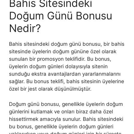
Bahis Sitesindeki
Doğum Günü Bonusu
Nedir?
Bahis sitesindeki doğum günü bonusu, bir bahis
sitesinde üyelerin doğum gününe özel olarak
sunulan bir promosyon teklifidir. Bu bonus,
üyelerin doğum günleri dolayısıyla sitenin
sunduğu ekstra avantajlardan yararlanmalarını
sağlar. Bu bonus teklifi, bahis sitesinin üyelerine
özel bir jest olarak düşünülmüştür.
Doğum günü bonusu, genellikle üyelerin doğum
günlerini kutlamak ve onları biraz daha özel
hissettirmek amacıyla sunulur. Bahis sitesindeki
bu bonus, genellikle üyelerin doğum günleri
yaklaşırken veya doğum günleri için bir süreçte