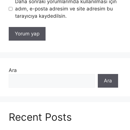
Daha sonraki yorumlarımda kullanılması için
adım, e-posta adresim ve site adresim bu
tarayıcıya kaydedilsin.
Ara
Ara
Recent Posts