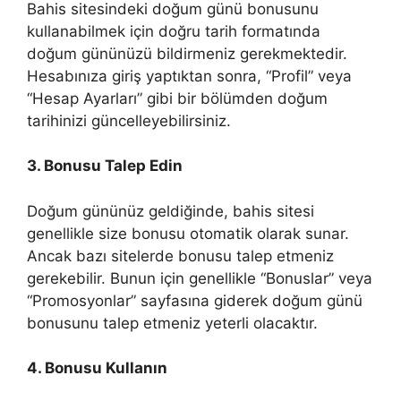
Bahis sitesindeki doğum günü bonusunu
kullanabilmek için doğru tarih formatında
doğum gününüzü bildirmeniz gerekmektedir.
Hesabınıza giriş yaptıktan sonra, “Profil” veya
“Hesap Ayarları” gibi bir bölümden doğum
tarihinizi güncelleyebilirsiniz.
3. Bonusu Talep Edin
Doğum gününüz geldiğinde, bahis sitesi
genellikle size bonusu otomatik olarak sunar.
Ancak bazı sitelerde bonusu talep etmeniz
gerekebilir. Bunun için genellikle “Bonuslar” veya
“Promosyonlar” sayfasına giderek doğum günü
bonusunu talep etmeniz yeterli olacaktır.
4. Bonusu Kullanın