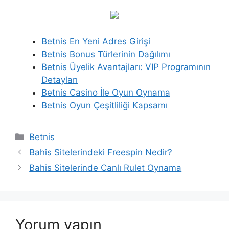
Betnis En Yeni Adres Girişi
Betnis Bonus Türlerinin Dağılımı
Betnis Üyelik Avantajları: VIP Programının
Detayları
Betnis Casino İle Oyun Oynama
Betnis Oyun Çeşitliliği Kapsamı
Kategoriler
Betnis
Bahis Sitelerindeki Freespin Nedir?
Bahis Sitelerinde Canlı Rulet Oynama
Yorum yapın