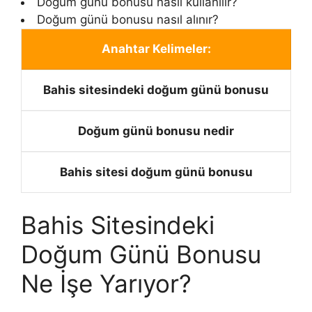
Doğum günü bonusu nasıl kullanılır?
Doğum günü bonusu nasıl alınır?
Anahtar Kelimeler:
Bahis sitesindeki doğum günü bonusu
Doğum günü bonusu nedir
Bahis sitesi doğum günü bonusu
Bahis Sitesindeki
Doğum Günü Bonusu
Ne İşe Yarıyor?