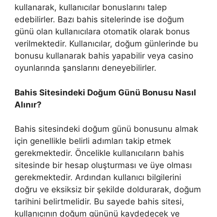
kullanarak, kullanıcılar bonuslarını talep
edebilirler. Bazı bahis sitelerinde ise doğum
günü olan kullanıcılara otomatik olarak bonus
verilmektedir. Kullanıcılar, doğum günlerinde bu
bonusu kullanarak bahis yapabilir veya casino
oyunlarında şanslarını deneyebilirler.
Bahis Sitesindeki Doğum Günü Bonusu Nasıl
Alınır?
Bahis sitesindeki doğum günü bonusunu almak
için genellikle belirli adımları takip etmek
gerekmektedir. Öncelikle kullanıcıların bahis
sitesinde bir hesap oluşturması ve üye olması
gerekmektedir. Ardından kullanıcı bilgilerini
doğru ve eksiksiz bir şekilde doldurarak, doğum
tarihini belirtmelidir. Bu sayede bahis sitesi,
kullanıcının doğum gününü kaydedecek ve