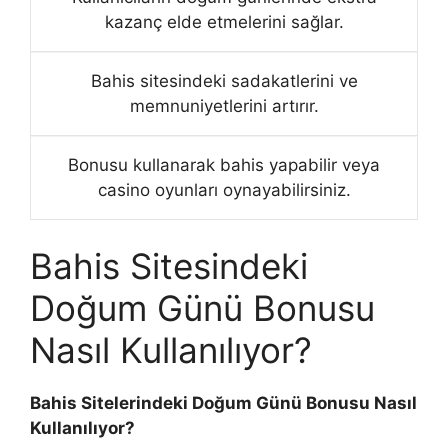
kazanç elde etmelerini sağlar.
Bahis sitesindeki sadakatlerini ve
memnuniyetlerini artırır.
Bonusu kullanarak bahis yapabilir veya
casino oyunları oynayabilirsiniz.
Bahis Sitesindeki
Doğum Günü Bonusu
Nasıl Kullanılıyor?
Bahis Sitelerindeki Doğum Günü Bonusu Nasıl
Kullanılıyor?