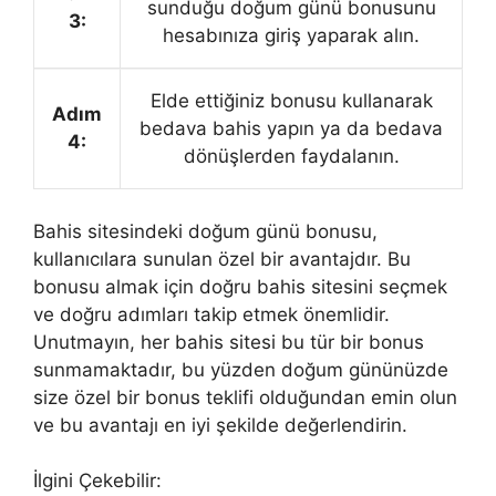
sunduğu doğum günü bonusunu
3:
hesabınıza giriş yaparak alın.
Elde ettiğiniz bonusu kullanarak
Adım
bedava bahis yapın ya da bedava
4:
dönüşlerden faydalanın.
Bahis sitesindeki doğum günü bonusu,
kullanıcılara sunulan özel bir avantajdır. Bu
bonusu almak için doğru bahis sitesini seçmek
ve doğru adımları takip etmek önemlidir.
Unutmayın, her bahis sitesi bu tür bir bonus
sunmamaktadır, bu yüzden doğum gününüzde
size özel bir bonus teklifi olduğundan emin olun
ve bu avantajı en iyi şekilde değerlendirin.
İlgini Çekebilir: