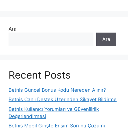
Ara
Ara
Recent Posts
Betnis Güncel Bonus Kodu Nereden Alınır?
Betnis Canlı Destek Üzerinden Şikayet Bildirme
Betnis Kullanıcı Yorumları ve Güvenilirlik
Değerlendirmesi
Betnis Mobil Girişte Erişim Sorunu Çözümü