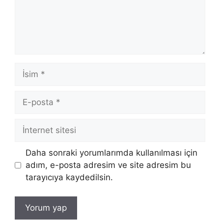
İsim
E-
posta
İnternet
sitesi
Daha sonraki yorumlarımda kullanılması için
adım, e-posta adresim ve site adresim bu
tarayıcıya kaydedilsin.