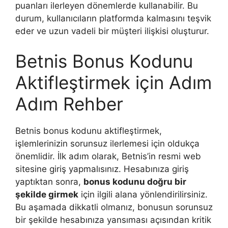
puanları ilerleyen dönemlerde kullanabilir. Bu
durum, kullanıcıların platformda kalmasını teşvik
eder ve uzun vadeli bir müşteri ilişkisi oluşturur.
Betnis Bonus Kodunu
Aktifleştirmek için Adım
Adım Rehber
Betnis bonus kodunu aktifleştirmek,
işlemlerinizin sorunsuz ilerlemesi için oldukça
önemlidir. İlk adım olarak, Betnis’in resmi web
sitesine giriş yapmalısınız. Hesabınıza giriş
yaptıktan sonra,
bonus kodunu doğru bir
şekilde girmek
için ilgili alana yönlendirilirsiniz.
Bu aşamada dikkatli olmanız, bonusun sorunsuz
bir şekilde hesabınıza yansıması açısından kritik