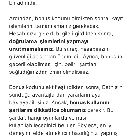
bir adımdır.
Ardından, bonus kodunu girdikten sonra, kayıt
işlemlerini tamamlamanız gerekecek.
Hesabınıza gerekli bilgileri girdikten sonra,
doğrulama işlemlerini yapmayı
unutmamalısınız
. Bu süreç, hesabınızın
güvenliği açısından önemlidir. Ayrıca, bonusun
geçerli olabilmesi için, belirli şartları
sağladığınızdan emin olmalısınız.
Bonus kodunu aktifleştirdikten sonra, Betnis’in
sunduğu avantajlardan yararlanmaya
başlayabilirsiniz. Ancak,
bonus kullanım
şartlarını dikkatlice okumanız
gerekir. Bu
şartlar, hangi oyunlarda ve nasıl
kullanılabileceğinizi belirler. Böylece, en iyi
deneyimi elde etmek için hazırlığınızı yapmış