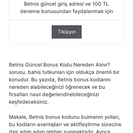
Betnis güncel giriş adresi ve 100 TL
deneme bonusundan faydalanmak için
Tıklayın
Betnis Güncel Bonus Kodu Nereden Alınır?
sorusu, bahis tutkunları için oldukça önemli bir
konudur. Bu yazıda, Betnis bonus kodlarını
nereden alabileceğinizi öğrenecek ve bu
fırsatları nasıl değerlendirebileceğinizi
keşfedeceksiniz.
Makale, Betnis bonus kodunu bulmanın yolları,
bu kodların avantajları ve aktifleştirme sürecine
dair adım adım rehber sunmaktadır. Ayrıca,