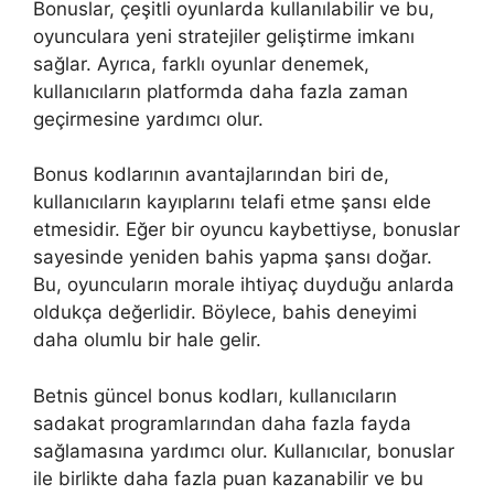
Bonuslar, çeşitli oyunlarda kullanılabilir ve bu,
oyunculara yeni stratejiler geliştirme imkanı
sağlar. Ayrıca, farklı oyunlar denemek,
kullanıcıların platformda daha fazla zaman
geçirmesine yardımcı olur.
Bonus kodlarının avantajlarından biri de,
kullanıcıların kayıplarını telafi etme şansı elde
etmesidir. Eğer bir oyuncu kaybettiyse, bonuslar
sayesinde yeniden bahis yapma şansı doğar.
Bu, oyuncuların morale ihtiyaç duyduğu anlarda
oldukça değerlidir. Böylece, bahis deneyimi
daha olumlu bir hale gelir.
Betnis güncel bonus kodları, kullanıcıların
sadakat programlarından daha fazla fayda
sağlamasına yardımcı olur. Kullanıcılar, bonuslar
ile birlikte daha fazla puan kazanabilir ve bu