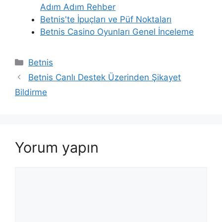
Adım Adım Rehber
Betnis'te İpuçları ve Püf Noktaları
Betnis Casino Oyunları Genel İnceleme
Kategoriler
Betnis
Betnis Canlı Destek Üzerinden Şikayet
Bildirme
Yorum yapın
Yorum