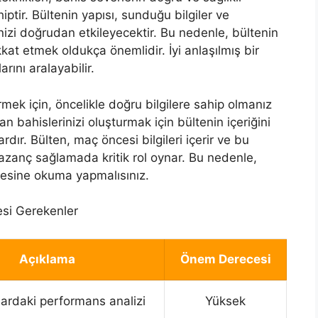
hiptir. Bültenin yapısı, sunduğu bilgiler ve
inizi doğrudan etkileyecektir. Bu nedenle, bültenin
kat etmek oldukça önemlidir. İyi anlaşılmış bir
rını aralayabilir.
irmek için, öncelikle doğru bilgilere sahip olmanız
bahislerinizi oluşturmak için bültenin içeriğini
rdır. Bülten, maç öncesi bilgileri içerir ve bu
 kazanç sağlamada kritik rol oynar. Bu nedenle,
mesine okuma yapmalısınız.
mesi Gerekenler
Açıklama
Önem Derecesi
ardaki performans analizi
Yüksek