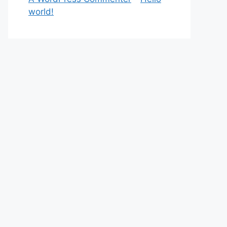
world!