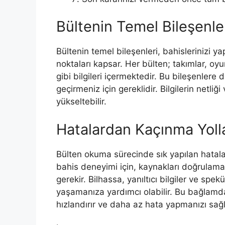
Bültenin Temel Bileşenle
Bültenin temel bileşenleri, bahislerinizi 
noktaları kapsar. Her bülten; takımlar, oyu
gibi bilgileri içermektedir. Bu bileşenlere 
geçirmeniz için gereklidir. Bilgilerin netli
yükseltebilir.
Hatalardan Kaçınma Yolla
Bülten okuma sürecinde sık yapılan hatalard
bahis deneyimi için, kaynakları doğrulama
gerekir. Bilhassa, yanıltıcı bilgiler ve s
yaşamanıza yardımcı olabilir. Bu bağlamda 
hızlandırır ve daha az hata yapmanızı sağl