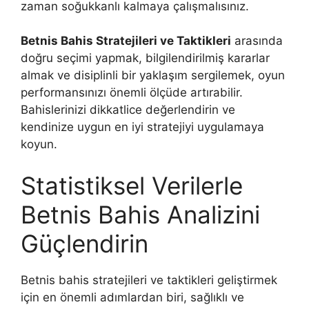
zaman soğukkanlı kalmaya çalışmalısınız.
Betnis Bahis Stratejileri ve Taktikleri
arasında
doğru seçimi yapmak, bilgilendirilmiş kararlar
almak ve disiplinli bir yaklaşım sergilemek, oyun
performansınızı önemli ölçüde artırabilir.
Bahislerinizi dikkatlice değerlendirin ve
kendinize uygun en iyi stratejiyi uygulamaya
koyun.
Statistiksel Verilerle
Betnis Bahis Analizini
Güçlendirin
Betnis bahis stratejileri ve taktikleri geliştirmek
için en önemli adımlardan biri, sağlıklı ve