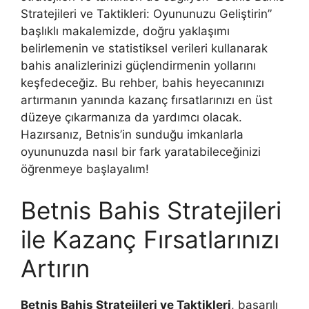
Stratejileri ve Taktikleri: Oyununuzu Geliştirin”
başlıklı makalemizde, doğru yaklaşımı
belirlemenin ve statistiksel verileri kullanarak
bahis analizlerinizi güçlendirmenin yollarını
keşfedeceğiz. Bu rehber, bahis heyecanınızı
artırmanın yanında kazanç fırsatlarınızı en üst
düzeye çıkarmanıza da yardımcı olacak.
Hazırsanız, Betnis’in sunduğu imkanlarla
oyununuzda nasıl bir fark yaratabileceğinizi
öğrenmeye başlayalım!
Betnis Bahis Stratejileri
ile Kazanç Fırsatlarınızı
Artırın
Betnis Bahis Stratejileri ve Taktikleri
, başarılı