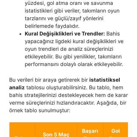
yüzdesi, gol atma oranı ve savunma
istatistikleri gibi veriler, takımların oyun
tarzlarını ve güçlü/zayıf yönlerini
belirlemede faydalıdır.
Kural Değişiklikleri ve Trendler:
Bahis
yapacağınız ligdeki kural değişiklikleri ve
oyun trendleri de analiz süreçlerinizi
etkileyebilir. Bu gibi yenilikler, takımların
performansını dolaylı olarak etkileyebilir.
Bu verileri bir araya getirerek bir
istatistiksel
analiz
tablosu oluşturabilirsiniz. Bu tablo, hem
bahis stratejilerinizi destekleyecek hem de karar
verme süreçlerinizi hızlandıracaktır. Aşağıda, bir
örnek tablo sunulmuştur:
Başarı
Gol
Son 5 Maç