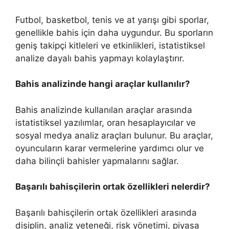
Futbol, basketbol, tenis ve at yarışı gibi sporlar,
genellikle bahis için daha uygundur. Bu sporların
geniş takipçi kitleleri ve etkinlikleri, istatistiksel
analize dayalı bahis yapmayı kolaylaştırır.
Bahis analizinde hangi araçlar kullanılır?
Bahis analizinde kullanılan araçlar arasında
istatistiksel yazılımlar, oran hesaplayıcılar ve
sosyal medya analiz araçları bulunur. Bu araçlar,
oyuncuların karar vermelerine yardımcı olur ve
daha bilinçli bahisler yapmalarını sağlar.
Başarılı bahisçilerin ortak özellikleri nelerdir?
Başarılı bahisçilerin ortak özellikleri arasında
disiplin, analiz yeteneği, risk yönetimi, piyasa