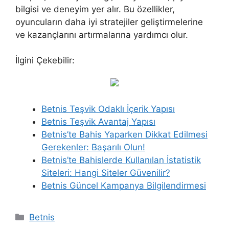
bilgisi ve deneyim yer alır. Bu özellikler,
oyuncuların daha iyi stratejiler geliştirmelerine
ve kazançlarını artırmalarına yardımcı olur.
İlgini Çekebilir:
Betnis Teşvik Odaklı İçerik Yapısı
Betnis Teşvik Avantaj Yapısı
Betnis’te Bahis Yaparken Dikkat Edilmesi
Gerekenler: Başarılı Olun!
Betnis’te Bahislerde Kullanılan İstatistik
Siteleri: Hangi Siteler Güvenilir?
Betnis Güncel Kampanya Bilgilendirmesi
Kategoriler
Betnis