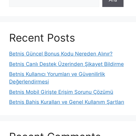
Recent Posts
Betnis Güncel Bonus Kodu Nereden Alınır?
Betnis Canlı Destek Üzerinden Şikayet Bildirme
Betnis Kullanıcı Yorumları ve Güvenilirlik
Değerlendirmesi
Betnis Mobil Girişte Erişim Sorunu Çözümü
Betnis Bahis Kuralları ve Genel Kullanım Şartları