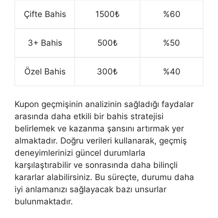
Çifte Bahis
1500₺
%60
3+ Bahis
500₺
%50
Özel Bahis
300₺
%40
Kupon geçmişinin analizinin sağladığı faydalar
arasında daha etkili bir bahis stratejisi
belirlemek ve kazanma şansını artırmak yer
almaktadır. Doğru verileri kullanarak, geçmiş
deneyimlerinizi güncel durumlarla
karşılaştırabilir ve sonrasında daha bilinçli
kararlar alabilirsiniz. Bu süreçte, durumu daha
iyi anlamanızı sağlayacak bazı unsurlar
bulunmaktadır.