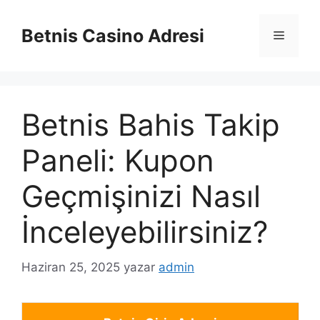
İçeriğe
atla
Betnis Casino Adresi
Menü
Betnis Bahis Takip
Paneli: Kupon
Geçmişinizi Nasıl
İnceleyebilirsiniz?
Haziran 25, 2025
yazar
admin