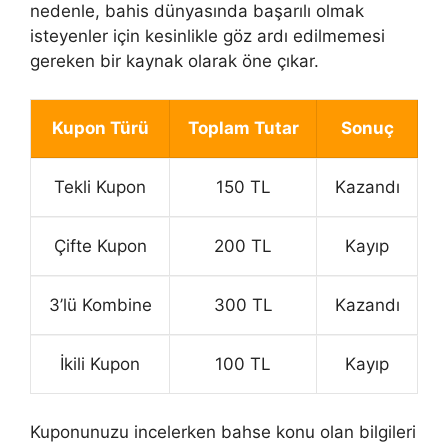
nedenle, bahis dünyasında başarılı olmak
isteyenler için kesinlikle göz ardı edilmemesi
gereken bir kaynak olarak öne çıkar.
Kupon Türü
Toplam Tutar
Sonuç
Tekli Kupon
150 TL
Kazandı
Çifte Kupon
200 TL
Kayıp
3’lü Kombine
300 TL
Kazandı
İkili Kupon
100 TL
Kayıp
Kuponunuzu incelerken bahse konu olan bilgileri