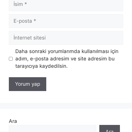
İsim
E-
posta
İnternet
sitesi
Daha sonraki yorumlarımda kullanılması için
adım, e-posta adresim ve site adresim bu
tarayıcıya kaydedilsin.
Ara
Ara