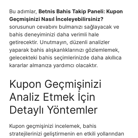
Bu adımlar,
Betnis Bahis Takip Paneli: Kupon
Geçmişinizi Nasıl İnceleyebilirsiniz?
sorusunun cevabını bulmanızı sağlayacak ve
bahis deneyiminizi daha verimli hale
getirecektir. Unutmayın, düzenli analizler
yaparak bahis alışkanlıklarınızı gözlemlemek,
gelecekteki bahis seçimlerinizde daha akıllıca
kararlar almanıza yardımcı olacaktır.
Kupon Geçmişinizi
Analiz Etmek İçin
Detaylı Yöntemler
Kupon geçmişinizi incelemek, bahis
stratejilerinizi geliştirmenin en etkili yollarından