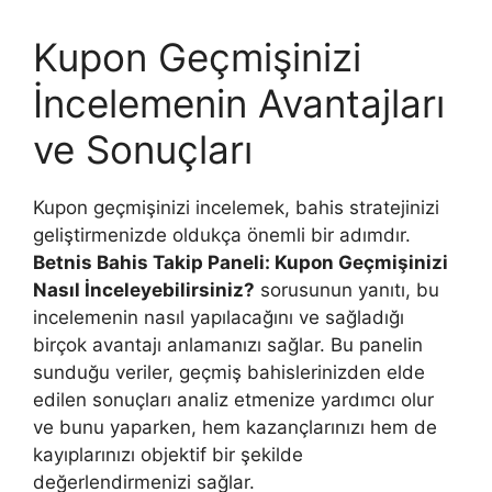
Kupon Geçmişinizi
İncelemenin Avantajları
ve Sonuçları
Kupon geçmişinizi incelemek, bahis stratejinizi
geliştirmenizde oldukça önemli bir adımdır.
Betnis Bahis Takip Paneli: Kupon Geçmişinizi
Nasıl İnceleyebilirsiniz?
sorusunun yanıtı, bu
incelemenin nasıl yapılacağını ve sağladığı
birçok avantajı anlamanızı sağlar. Bu panelin
sunduğu veriler, geçmiş bahislerinizden elde
edilen sonuçları analiz etmenize yardımcı olur
ve bunu yaparken, hem kazançlarınızı hem de
kayıplarınızı objektif bir şekilde
değerlendirmenizi sağlar.