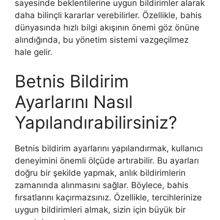
sayesinde beklentilerine uygun bildirimler alarak
daha bilinçli kararlar verebilirler. Özellikle, bahis
dünyasında hızlı bilgi akışının önemi göz önüne
alındığında, bu yönetim sistemi vazgeçilmez
hale gelir.
Betnis Bildirim
Ayarlarını Nasıl
Yapılandırabilirsiniz?
Betnis bildirim ayarlarını yapılandırmak, kullanıcı
deneyimini önemli ölçüde artırabilir. Bu ayarları
doğru bir şekilde yapmak, anlık bildirimlerin
zamanında alınmasını sağlar. Böylece, bahis
fırsatlarını kaçırmazsınız. Özellikle, tercihlerinize
uygun bildirimleri almak, sizin için büyük bir