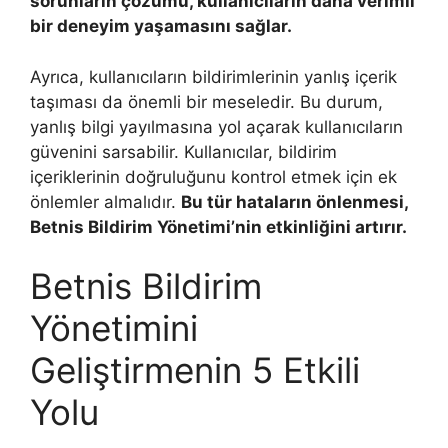
sorunların çözümü, kullanıcıların daha verimli
bir deneyim yaşamasını sağlar.
Ayrıca, kullanıcıların bildirimlerinin yanlış içerik
taşıması da önemli bir meseledir. Bu durum,
yanlış bilgi yayılmasına yol açarak kullanıcıların
güvenini sarsabilir. Kullanıcılar, bildirim
içeriklerinin doğruluğunu kontrol etmek için ek
önlemler almalıdır.
Bu tür hataların önlenmesi,
Betnis Bildirim Yönetimi’nin etkinliğini artırır.
Betnis Bildirim
Yönetimini
Geliştirmenin 5 Etkili
Yolu