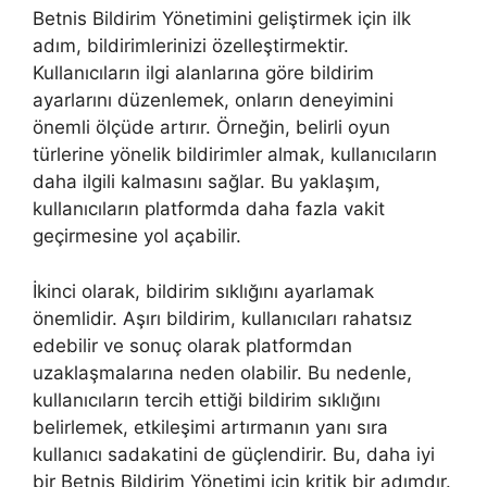
Betnis Bildirim Yönetimini geliştirmek için ilk
adım, bildirimlerinizi özelleştirmektir.
Kullanıcıların ilgi alanlarına göre bildirim
ayarlarını düzenlemek, onların deneyimini
önemli ölçüde artırır. Örneğin, belirli oyun
türlerine yönelik bildirimler almak, kullanıcıların
daha ilgili kalmasını sağlar. Bu yaklaşım,
kullanıcıların platformda daha fazla vakit
geçirmesine yol açabilir.
İkinci olarak, bildirim sıklığını ayarlamak
önemlidir. Aşırı bildirim, kullanıcıları rahatsız
edebilir ve sonuç olarak platformdan
uzaklaşmalarına neden olabilir. Bu nedenle,
kullanıcıların tercih ettiği bildirim sıklığını
belirlemek, etkileşimi artırmanın yanı sıra
kullanıcı sadakatini de güçlendirir. Bu, daha iyi
bir Betnis Bildirim Yönetimi için kritik bir adımdır.