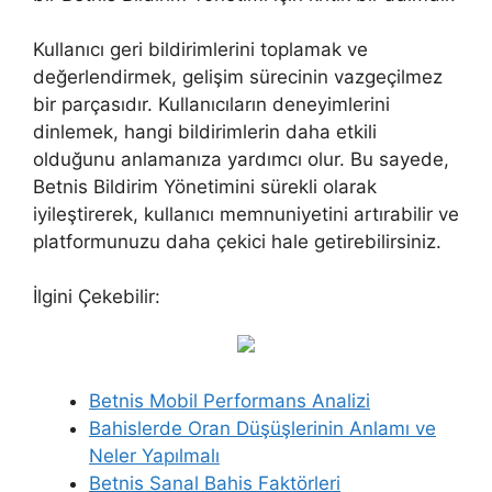
Kullanıcı geri bildirimlerini toplamak ve
değerlendirmek, gelişim sürecinin vazgeçilmez
bir parçasıdır. Kullanıcıların deneyimlerini
dinlemek, hangi bildirimlerin daha etkili
olduğunu anlamanıza yardımcı olur. Bu sayede,
Betnis Bildirim Yönetimini sürekli olarak
iyileştirerek, kullanıcı memnuniyetini artırabilir ve
platformunuzu daha çekici hale getirebilirsiniz.
İlgini Çekebilir:
Betnis Mobil Performans Analizi
Bahislerde Oran Düşüşlerinin Anlamı ve
Neler Yapılmalı
Betnis Sanal Bahis Faktörleri