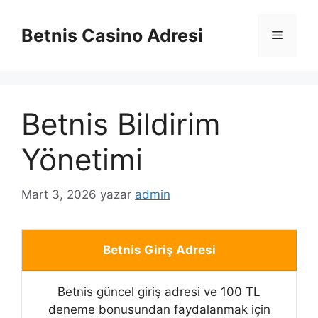
İçeriğe
atla
Betnis Casino Adresi
Menü
Betnis Bildirim
Yönetimi
Mart 3, 2026
yazar
admin
Betnis Giriş Adresi
Betnis güncel giriş adresi ve 100 TL
deneme bonusundan faydalanmak için