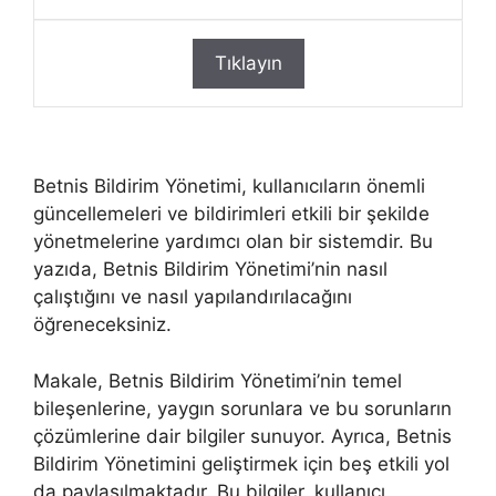
Tıklayın
Betnis Bildirim Yönetimi, kullanıcıların önemli
güncellemeleri ve bildirimleri etkili bir şekilde
yönetmelerine yardımcı olan bir sistemdir. Bu
yazıda, Betnis Bildirim Yönetimi’nin nasıl
çalıştığını ve nasıl yapılandırılacağını
öğreneceksiniz.
Makale, Betnis Bildirim Yönetimi’nin temel
bileşenlerine, yaygın sorunlara ve bu sorunların
çözümlerine dair bilgiler sunuyor. Ayrıca, Betnis
Bildirim Yönetimini geliştirmek için beş etkili yol
da paylaşılmaktadır. Bu bilgiler, kullanıcı