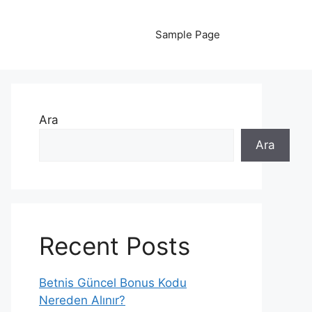
Sample Page
Ara
Ara
Recent Posts
Betnis Güncel Bonus Kodu
Nereden Alınır?