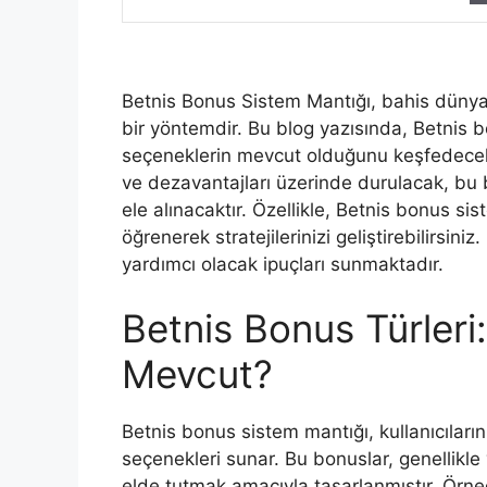
Betnis Bonus Sistem Mantığı, bahis dünyas
bir yöntemdir. Bu blog yazısında, Betnis b
seçeneklerin mevcut olduğunu keşfedeceksi
ve dezavantajları üzerinde durulacak, bu 
ele alınacaktır. Özellikle, Betnis bonus sis
öğrenerek stratejilerinizi geliştirebilirsin
yardımcı olacak ipuçları sunmaktadır.
Betnis Bonus Türleri
Mevcut?
Betnis bonus sistem mantığı, kullanıcıları
seçenekleri sunar. Bu bonuslar, genellikle
elde tutmak amacıyla tasarlanmıştır. Örneğ