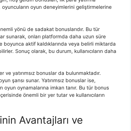
, oyuncuların oyun deneyimlerini geliştirmelerine
önemli yönü de sadakat bonuslarıdır. Bu tür
lar sunarak, onları platformda daha uzun süre
süre boyunca aktif kaldıklarında veya belirli miktarda
irler. Sonuç olarak, bu durum, kullanıcıların daha
er ve yatırımsız bonuslar da bulunmaktadır.
oyun şansı sunar. Yatırımsız bonuslar ise,
dan oyun oynamalarına imkan tanır. Bu tür bonus
erisinde önemli bir yer tutar ve kullanıcıların
nin Avantajları ve