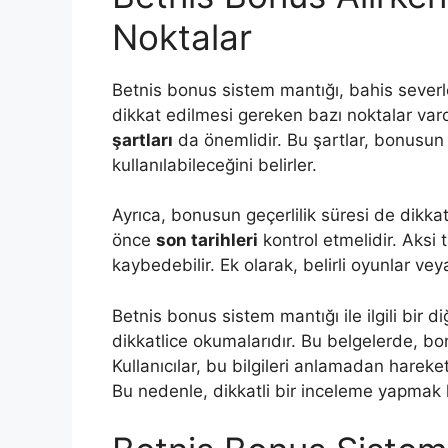
Noktalar
Betnis bonus sistem mantığı, bahis severle
dikkat edilmesi gereken bazı noktalar vard
şartları
da önemlidir. Bu şartlar, bonusun
kullanılabileceğini belirler.
Ayrıca, bonusun geçerlilik süresi de dikka
önce
son tarihleri
kontrol etmelidir. Aksi
kaybedebilir. Ek olarak, belirli oyunlar ve
Betnis bonus sistem mantığı ile ilgili bir d
dikkatlice okumalarıdır. Bu belgelerde, bonu
Kullanıcılar, bu bilgileri anlamadan hareke
Bu nedenle, dikkatli bir inceleme yapmak 