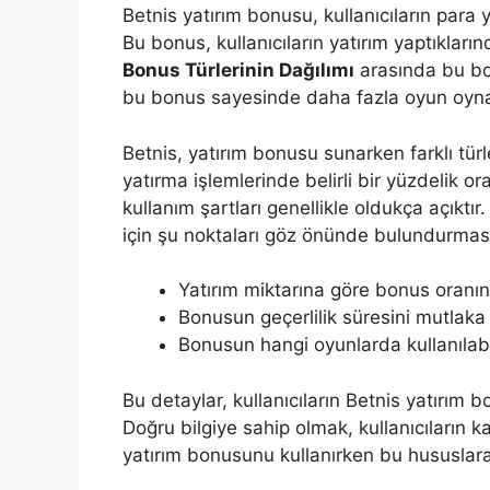
Betnis yatırım bonusu, kullanıcıların para y
Bu bonus, kullanıcıların yatırım yaptıkları
Bonus Türlerinin Dağılımı
arasında bu bon
bu bonus sayesinde daha fazla oyun oyna
Betnis, yatırım bonusu sunarken farklı türler
yatırma işlemlerinde belirli bir yüzdelik o
kullanım şartları genellikle oldukça açıktır
için şu noktaları göz önünde bulundurması
Yatırım miktarına göre bonus oranını
Bonusun geçerlilik süresini mutlaka
Bonusun hangi oyunlarda kullanılabi
Bu detaylar, kullanıcıların Betnis yatırım b
Doğru bilgiye sahip olmak, kullanıcıların ka
yatırım bonusunu kullanırken bu hususlara