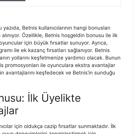
 yazıda, Betnis kullanıcılarının hangi bonusları
 alınıyor. Özellikle, Betnis hoşgeldin bonusu ile ilk
 oyuncular için büyük fırsatlar sunuyor. Ayrıca,
ramı ile ek kazanç fırsatları sağlanıyor. Betnis
anın yollarını keşfetmenize yardımcı olacak. Bunun
is promosyonları ile oyunculara ekstra avantajlar
ün avantajlarını keşfedecek ve Betnis’in sunduğu
usu: İlk Üyelikte
jlar
ıcılar için oldukça cazip fırsatlar sunmaktadır. İlk
n oyun deneyimlerini zenginleştirmek için