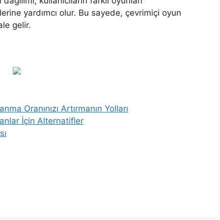
dağılımı, kullanıcıların farklı oyunları
elerine yardımcı olur. Bu sayede, çevrimiçi oyun
e gelir.
anma Oranınızı Artırmanın Yolları
nlar İçin Alternatifler
sı