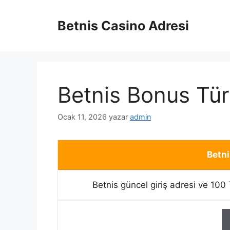
İçeriğe
atla
Betnis Casino Adresi
Betnis Bonus Türl
Ocak 11, 2026
yazar
admin
Betni
Betnis güncel giriş adresi ve 1