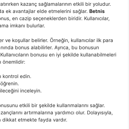
atırırken kazanç sağlamalarının etkili bir yoludur.
nda ek avantajlar elde etmelerini sağlar.
Betnis
us, en cazip seçeneklerden biridir. Kullanıcılar,
ma imkanı bulurlar.
 ve koşullar belirler. Örneğin, kullanıcılar ilk para
ranında bonus alabilirler. Ayrıca, bu bonusun
. Kullanıcıların bonusu en iyi şekilde kullanabilmeleri
 önemlidir:
 kontrol edin.
 öğrenin.
leceğini inceleyin.
onusunu etkili bir şekilde kullanmalarını sağlar.
zançlarını artırmalarına yardımcı olur. Dolayısıyla,
 dikkat etmekte fayda vardır.