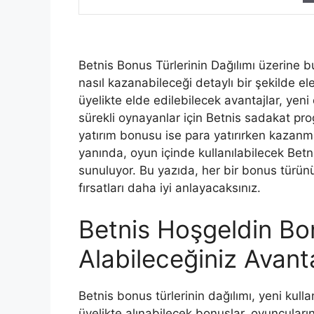
Betnis Bonus Türlerinin Dağılımı üzerine bu
nasıl kazanabileceği detaylı bir şekilde ele
üyelikte elde edilebilecek avantajlar, yeni
sürekli oynayanlar için Betnis sadakat prog
yatırım bonusu ise para yatırırken kazanm
yanında, oyun içinde kullanılabilecek Betn
sunuluyor. Bu yazıda, her bir bonus türün
fırsatları daha iyi anlayacaksınız.
Betnis Hoşgeldin Bon
Alabileceğiniz Avanta
Betnis bonus türlerinin dağılımı, yeni kullan
üyelikte alınabilecek bonuslar, oyuncuları