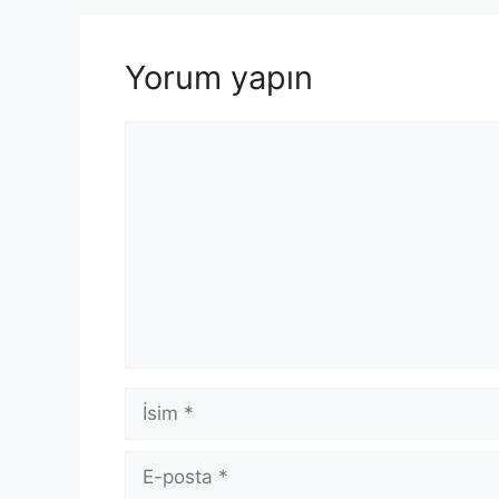
Yorum yapın
Yorum
İsim
E-
posta