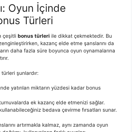
ı: Oyun İçinde
onus Türleri
 çeşitli
bonus türleri
ile dikkat çekmektedir. Bu
zenginleştirirken, kazanç elde etme şanslarını da
ncuların daha fazla süre boyunca oyun oynamalarına
rır.
ürleri şunlardır:
içinde yatırılan miktarın yüzdesi kadar bonus
 turnuvalarda ek kazanç elde etmenizi sağlar.
ullanabileceğiniz bedava çevirme fırsatları sunar.
nslarını artırmakla kalmaz, aynı zamanda oyun