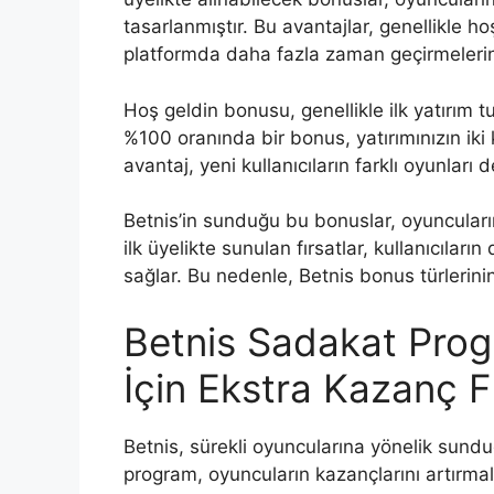
tasarlanmıştır. Bu avantajlar, genellikle ho
platformda daha fazla zaman geçirmelerin
Hoş geldin bonusu, genellikle ilk yatırım tut
%100 oranında bir bonus, yatırımınızın iki 
avantaj, yeni kullanıcıların farklı oyunlar
Betnis’in sunduğu bu bonuslar, oyuncuların 
ilk üyelikte sunulan fırsatlar, kullanıcıla
sağlar. Bu nedenle, Betnis bonus türlerinin 
Betnis Sadakat Prog
İçin Ekstra Kazanç Fı
Betnis, sürekli oyuncularına yönelik sund
program, oyuncuların kazançlarını artırmal