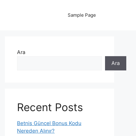
Sample Page
Ara
Ara
Recent Posts
Betnis Güncel Bonus Kodu
Nereden Alınır?