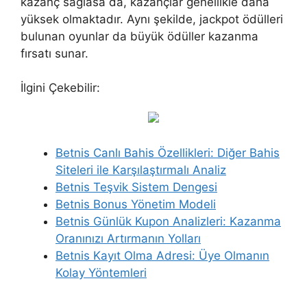
kazanç sağlasa da, kazançlar genellikle daha
yüksek olmaktadır. Aynı şekilde, jackpot ödülleri
bulunan oyunlar da büyük ödüller kazanma
fırsatı sunar.
İlgini Çekebilir:
Betnis Canlı Bahis Özellikleri: Diğer Bahis
Siteleri ile Karşılaştırmalı Analiz
Betnis Teşvik Sistem Dengesi
Betnis Bonus Yönetim Modeli
Betnis Günlük Kupon Analizleri: Kazanma
Oranınızı Artırmanın Yolları
Betnis Kayıt Olma Adresi: Üye Olmanın
Kolay Yöntemleri