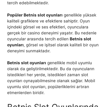
tercih edebilmektedir.
Popüler Betnis slot oyunları
genellikle yüksek
kaliteli grafiklere ve efektlere sahiptir. Oyun
içindeki görsel ve ses efektleri, oyunculara
gerçek bir casino deneyimi yaşatır. Bu nedenle
oyuncular arasında tercih edilen
Betnis slot
oyunları
, görsel ve işitsel olarak kaliteli bir oyun
deneyimi sunmaktadır.
Betnis slot oyunları
genellikle mobil uyumlu
olarak da geliştirilmektedir. Bu da oyuncuların
istedikleri her yerde, istedikleri zaman slot
oyunları oynayabilmesine olanak sağlar. Mobil
uyumlu slot oyunları, popülerliklerini artıran
etmenlerden biridir.
Betnis Slot Oyunlarında