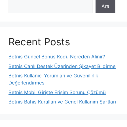
Ara
Recent Posts
Betnis Güncel Bonus Kodu Nereden Alınır?
Betnis Canlı Destek Üzerinden Şikayet Bildirme
Betnis Kullanıcı Yorumları ve Güvenilirlik
Değerlendirmesi
Betnis Mobil Girişte Erişim Sorunu Çözümü
Betnis Bahis Kuralları ve Genel Kullanım Şartları