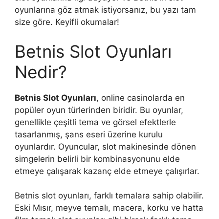
oyunlarına göz atmak istiyorsanız, bu yazı tam
size göre. Keyifli okumalar!
Betnis Slot Oyunları
Nedir?
Betnis Slot Oyunları
, online casinolarda en
popüler oyun türlerinden biridir. Bu oyunlar,
genellikle çeşitli tema ve görsel efektlerle
tasarlanmış, şans eseri üzerine kurulu
oyunlardır. Oyuncular, slot makinesinde dönen
simgelerin belirli bir kombinasyonunu elde
etmeye çalışarak kazanç elde etmeye çalışırlar.
Betnis slot oyunları, farklı temalara sahip olabilir.
Eski Mısır, meyve temalı, macera, korku ve hatta