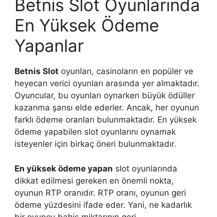
Betnis Slot Oyunlarında
En Yüksek Ödeme
Yapanlar
Betnis Slot
oyunları, casinoların en popüler ve
heyecan verici oyunları arasında yer almaktadır.
Oyuncular, bu oyunları oynarken büyük ödüller
kazanma şansı elde ederler. Ancak, her oyunun
farklı ödeme oranları bulunmaktadır. En yüksek
ödeme yapabilen slot oyunlarını oynamak
isteyenler için birkaç öneri bulunmaktadır.
En yüksek ödeme yapan
slot oyunlarında
dikkat edilmesi gereken en önemli nokta,
oyunun RTP oranıdır. RTP oranı, oyunun geri
ödeme yüzdesini ifade eder. Yani, ne kadarlık
bir oyuncu bahis miktarının geri