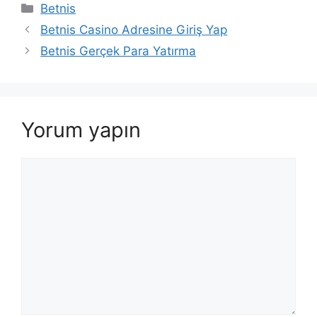
Kategoriler
Betnis
Betnis Casino Adresine Giriş Yap
Betnis Gerçek Para Yatırma
Yorum yapın
Yorum