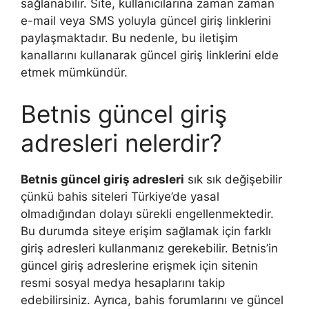
sağlanabilir. Site, kullanıcılarına zaman zaman
e-mail veya SMS yoluyla güncel giriş linklerini
paylaşmaktadır. Bu nedenle, bu iletişim
kanallarını kullanarak güncel giriş linklerini elde
etmek mümkündür.
Betnis güncel giriş
adresleri nelerdir?
Betnis güncel giriş adresleri
sık sık değişebilir
çünkü bahis siteleri Türkiye’de yasal
olmadığından dolayı sürekli engellenmektedir.
Bu durumda siteye erişim sağlamak için farklı
giriş adresleri kullanmanız gerekebilir. Betnis’in
güncel giriş adreslerine erişmek için sitenin
resmi sosyal medya hesaplarını takip
edebilirsiniz. Ayrıca, bahis forumlarını ve güncel