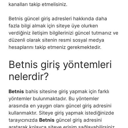
kanalları takip etmelisiniz.
Betnis güncel giriş adresleri hakkında daha
fazla bilgi almak için siteye üye olurken
verdiğiniz iletişim bilgilerinizi güncel tutmanız ve
düzenli olarak sitenin resmi sosyal medya
hesaplarını takip etmeniz gerekmektedir.
Betnis giriş yöntemleri
nelerdir?
Betnis
bahis sitesine giriş yapmak için farklı
yöntemler bulunmaktadır. Bu yöntemler
arasında en yaygın olanı güncel giriş adresini
kullanmaktır. Siteye giriş yapmak istediğinizde
tarayıcınızda
Betnis
güncel giriş adresini
aratarak kolayca siteye erişim sağlayabilirsiniz.