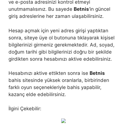
ve e-posta adresinizi kontrol etmeyi
unutmamalısınız. Bu sayede
Betnis
‘in güncel
giriş adreslerine her zaman ulaşabilirsiniz.
Hesap açmak için yeni adres girişi yaptıktan
sonra, siteye üye ol butonuna tıklayarak kişisel
bilgilerinizi girmeniz gerekmektedir. Ad, soyad,
doğum tarihi gibi bilgilerinizi doğru bir şekilde
girdikten sonra hesabınızı aktive edebilirsiniz.
Hesabınızı aktive ettikten sonra ise
Betnis
bahis sitesinde yüksek oranlarla, birbirinden
farklı oyun seçenekleriyle bahis yapabilir,
kazanç elde edebilirsiniz.
İlgini Çekebilir: