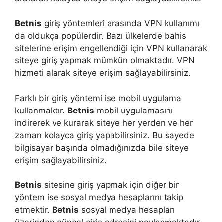
Betnis
giriş yöntemleri arasında VPN kullanımı
da oldukça popülerdir. Bazı ülkelerde bahis
sitelerine erişim engellendiği için VPN kullanarak
siteye giriş yapmak mümkün olmaktadır. VPN
hizmeti alarak siteye erişim sağlayabilirsiniz.
Farklı bir giriş yöntemi ise mobil uygulama
kullanmaktır.
Betnis
mobil uygulamasını
indirerek ve kurarak siteye her yerden ve her
zaman kolayca giriş yapabilirsiniz. Bu sayede
bilgisayar başında olmadığınızda bile siteye
erişim sağlayabilirsiniz.
Betnis
sitesine giriş yapmak için diğer bir
yöntem ise sosyal medya hesaplarını takip
etmektir.
Betnis
sosyal medya hesapları