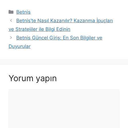
Kategoriler
Betnis
Betnis’te Nasıl Kazanılır? Kazanma İpuçları
ve Stratejiler ile Bilgi Edinin
Betnis Güncel Giriş: En Son Bilgiler ve
Duyurular
Yorum yapın
Yorum