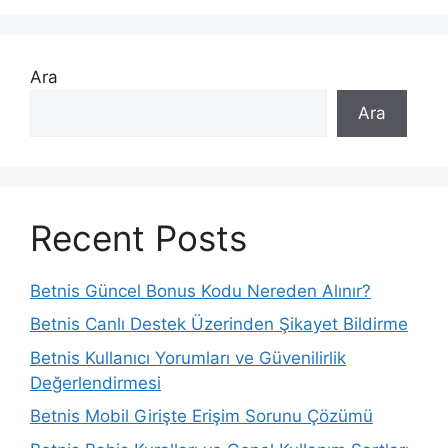
Ara
Ara
Recent Posts
Betnis Güncel Bonus Kodu Nereden Alınır?
Betnis Canlı Destek Üzerinden Şikayet Bildirme
Betnis Kullanıcı Yorumları ve Güvenilirlik
Değerlendirmesi
Betnis Mobil Girişte Erişim Sorunu Çözümü