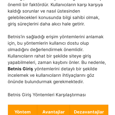
önemli bir faktördür. Kullanıcıların karşı karşıya
kaldığı sorunlar ve nasıl üstesinden
gelebilecekleri konusunda bilgi sahibi olmak,
giriş süreçlerini daha akıcı hale getirir.
Betnis’in sağladığı erişim yöntemlerini anlamak
için, bu yöntemlerin kullanıcı dostu olup
olmadığını değerlendirmek önemlidir.
Kullanıcıların rahat bir şekilde siteye giriş
yapabilmeleri, zaman kaybını önler. Bu nedenle,
Betnis Giriş
yöntemlerini detaylı bir şekilde
incelemek ve kullanıcıların ihtiyaçlarını göz
önünde bulundurmak gerekmektedir.
Betnis Giriş Yöntemleri Karşılaştırması
Yöntem
Avantajlar
Dezavantajlar