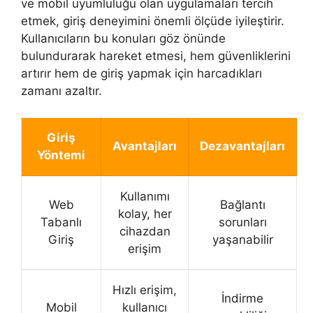
ve mobil uyumluluğu olan uygulamaları tercih
etmek, giriş deneyimini önemli ölçüde iyileştirir.
Kullanıcıların bu konuları göz önünde
bulundurarak hareket etmesi, hem güvenliklerini
artırır hem de giriş yapmak için harcadıkları
zamanı azaltır.
Giriş
Avantajları
Dezavantajları
Yöntemi
Kullanımı
Web
Bağlantı
kolay, her
Tabanlı
sorunları
cihazdan
Giriş
yaşanabilir
erişim
Hızlı erişim,
İndirme
Mobil
kullanıcı