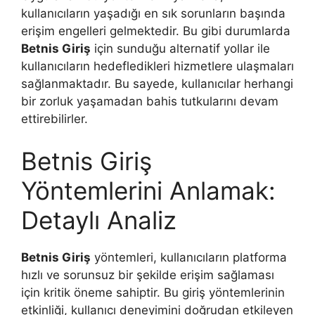
kullanıcıların yaşadığı en sık sorunların başında
erişim engelleri gelmektedir. Bu gibi durumlarda
Betnis Giriş
için sunduğu alternatif yollar ile
kullanıcıların hedefledikleri hizmetlere ulaşmaları
sağlanmaktadır. Bu sayede, kullanıcılar herhangi
bir zorluk yaşamadan bahis tutkularını devam
ettirebilirler.
Betnis Giriş
Yöntemlerini Anlamak:
Detaylı Analiz
Betnis Giriş
yöntemleri, kullanıcıların platforma
hızlı ve sorunsuz bir şekilde erişim sağlaması
için kritik öneme sahiptir. Bu giriş yöntemlerinin
etkinliği, kullanıcı deneyimini doğrudan etkileyen