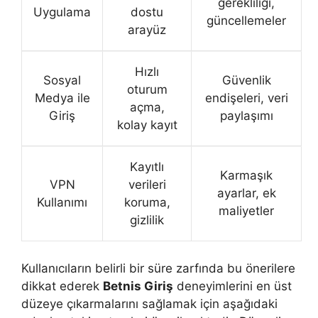
gerekliliği,
Uygulama
dostu
güncellemeler
arayüz
Hızlı
Sosyal
Güvenlik
oturum
Medya ile
endişeleri, veri
açma,
Giriş
paylaşımı
kolay kayıt
Kayıtlı
Karmaşık
VPN
verileri
ayarlar, ek
Kullanımı
koruma,
maliyetler
gizlilik
Kullanıcıların belirli bir süre zarfında bu önerilere
dikkat ederek
Betnis Giriş
deneyimlerini en üst
düzeye çıkarmalarını sağlamak için aşağıdaki