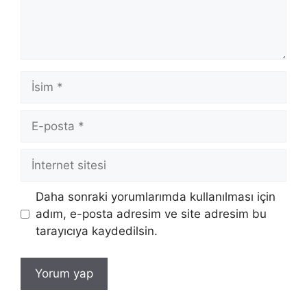
İsim
E-
posta
İnternet
sitesi
Daha sonraki yorumlarımda kullanılması için
adım, e-posta adresim ve site adresim bu
tarayıcıya kaydedilsin.