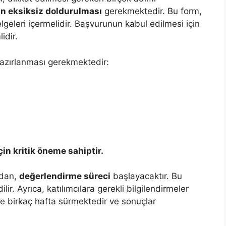
n eksiksiz doldurulması
gerekmektedir. Bu form,
belgeleri içermelidir. Başvurunun kabul edilmesi için
idir.
hazırlanması gerekmektedir:
çin kritik öneme sahiptir.
ndan,
değerlendirme süreci
başlayacaktır. Bu
ir. Ayrıca, katılımcılara gerekli bilgilendirmeler
le birkaç hafta sürmektedir ve sonuçlar