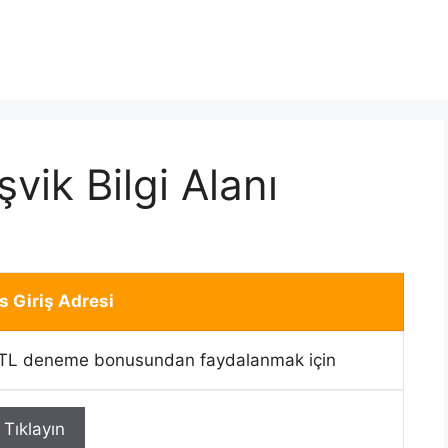
vik Bilgi Alanı
s Giriş Adresi
00 TL deneme bonusundan faydalanmak için
Tıklayın