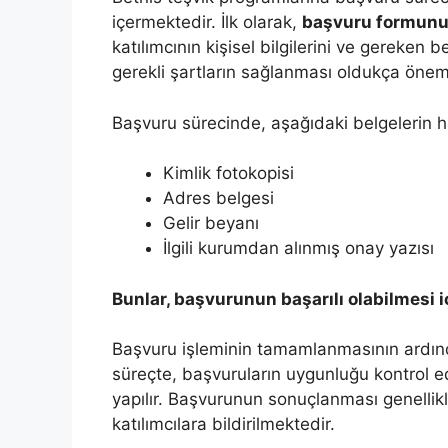
içermektedir. İlk olarak,
başvuru formunu
katılımcının kişisel bilgilerini ve gereken 
gerekli şartların sağlanması oldukça öneml
Başvuru sürecinde, aşağıdaki belgelerin 
Kimlik fotokopisi
Adres belgesi
Gelir beyanı
İlgili kurumdan alınmış onay yazısı
Bunlar, başvurunun başarılı olabilmesi i
Başvuru işleminin tamamlanmasının ardı
süreçte, başvuruların uygunluğu kontrol edil
yapılır. Başvurunun sonuçlanması genellik
katılımcılara bildirilmektedir.