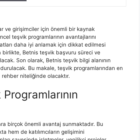
ar ve girişimciler için önemli bir kaynak
cel teşvik programlarının avantajlarını
tları daha iyi anlamak için dikkat edilmesi
birlikte, Betnis teşvik başvuru süreci ve
nulacak. Son olarak, Betnis teşvik bilgi alanının
de durulacak. Bu makale, teşvik programlarından en
 rehber niteliğinde olacaktır.
 Programlarının
ılara birçok önemli avantaj sunmaktadır. Bu
a hem de katılımcıların gelişimini
ları sayesinde işletmeler, yenilikçi projeler