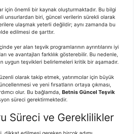
ar için önemli bir kaynak oluşturmaktadır. Bu bilgi
 unsurlardan biri, güncel verilerin sürekli olarak
erilere ulaşmak yeterli değildir; aynı zamanda bu
lde edilmesi de şarttır.
çinde yer alan teşvik programlarının ayrıntılarını iyi
rı ve avantajları farklılık gösterebilir. Bu nedenle,
en uygun teşvikleri belirlemeleri kritik bir aşamadır.
düzenli olarak takip etmek, yatırımcılar için büyük
üncellenmesi ve yeni fırsatların ortaya çıkması,
yardımcı olur. Bu bağlamda,
Betnis Güncel Teşvik
yon süreci gerektirmektedir.
 Süreci ve Gereklilikler
i, dikkat edilmesi gereken birçok adımı