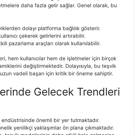
letmelere daha fazla gelir sağlar. Genel olarak, bu
viklerden dolayı platforma bağlılık gösterir.
llanıcı çekerek gelirlerini artırabilir.
kili pazarlama araçları olarak kullanılabilir.
ri, hem kullanıcılar hem de işletmeler için birçok
miklerini değiştirmektedir. Dolayısıyla, bu teşvik
 uzun vadeli başarı için kritik bir öneme sahiptir.
erinde Gelecek Trendleri
n endüstrisinde önemli bir yer tutmaktadır.
önelik yenilikçi yaklaşımlar ön plana çıkmaktadır.