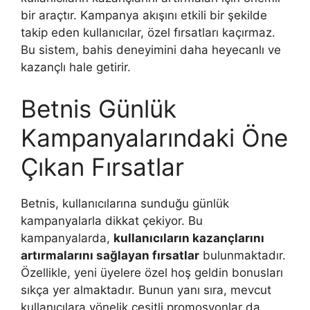
bir araçtır. Kampanya akışını etkili bir şekilde
takip eden kullanıcılar, özel fırsatları kaçırmaz.
Bu sistem, bahis deneyimini daha heyecanlı ve
kazançlı hale getirir.
Betnis Günlük
Kampanyalarındaki Öne
Çıkan Fırsatlar
Betnis, kullanıcılarına sunduğu günlük
kampanyalarla dikkat çekiyor. Bu
kampanyalarda,
kullanıcıların kazançlarını
artırmalarını sağlayan fırsatlar
bulunmaktadır.
Özellikle, yeni üyelere özel hoş geldin bonusları
sıkça yer almaktadır. Bunun yanı sıra, mevcut
kullanıcılara yönelik çeşitli promosyonlar da