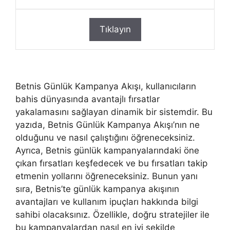
Tıklayın
Betnis Günlük Kampanya Akışı, kullanıcıların
bahis dünyasında avantajlı fırsatlar
yakalamasını sağlayan dinamik bir sistemdir. Bu
yazıda, Betnis Günlük Kampanya Akışı’nın ne
olduğunu ve nasıl çalıştığını öğreneceksiniz.
Ayrıca, Betnis günlük kampanyalarındaki öne
çıkan fırsatları keşfedecek ve bu fırsatları takip
etmenin yollarını öğreneceksiniz. Bunun yanı
sıra, Betnis’te günlük kampanya akışının
avantajları ve kullanım ipuçları hakkında bilgi
sahibi olacaksınız. Özellikle, doğru stratejiler ile
bu kampanyalardan nasıl en iyi şekilde