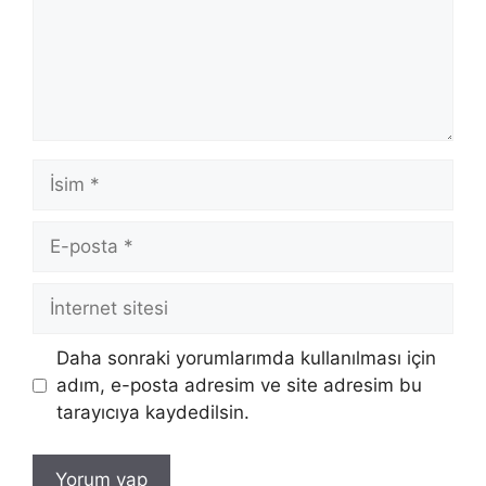
İsim
E-
posta
İnternet
sitesi
Daha sonraki yorumlarımda kullanılması için
adım, e-posta adresim ve site adresim bu
tarayıcıya kaydedilsin.