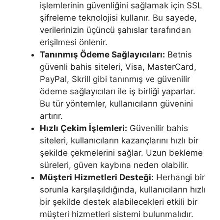
işlemlerinin güvenliğini sağlamak için SSL
şifreleme teknolojisi kullanır. Bu sayede,
verilerinizin üçüncü şahıslar tarafından
erişilmesi önlenir.
Tanınmış Ödeme Sağlayıcıları:
Betnis
güvenli bahis siteleri, Visa, MasterCard,
PayPal, Skrill gibi tanınmış ve güvenilir
ödeme sağlayıcıları ile iş birliği yaparlar.
Bu tür yöntemler, kullanıcıların güvenini
artırır.
Hızlı Çekim İşlemleri:
Güvenilir bahis
siteleri, kullanıcıların kazançlarını hızlı bir
şekilde çekmelerini sağlar. Uzun bekleme
süreleri, güven kaybına neden olabilir.
Müşteri Hizmetleri Desteği:
Herhangi bir
sorunla karşılaşıldığında, kullanıcıların hızlı
bir şekilde destek alabilecekleri etkili bir
müşteri hizmetleri sistemi bulunmalıdır.