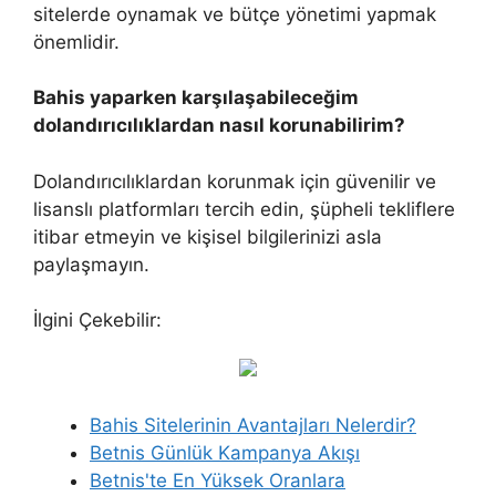
sitelerde oynamak ve bütçe yönetimi yapmak
önemlidir.
Bahis yaparken karşılaşabileceğim
dolandırıcılıklardan nasıl korunabilirim?
Dolandırıcılıklardan korunmak için güvenilir ve
lisanslı platformları tercih edin, şüpheli tekliflere
itibar etmeyin ve kişisel bilgilerinizi asla
paylaşmayın.
İlgini Çekebilir:
Bahis Sitelerinin Avantajları Nelerdir?
Betnis Günlük Kampanya Akışı
Betnis'te En Yüksek Oranlara