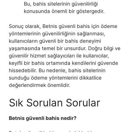
Bu, bahis sitelerinin güvenilirliği
konusunda önemli bir göstergedir.
Sonuç olarak, Betnis güvenli bahis için ödeme
yöntemlerinin güvenilirliğinin sağlanması,
kullanıcıların güvenli bir bahis deneyimi
yaşamasında temel bir unsurdur. Doğru bilgi ve
güvenilir hizmet sağlayıcıları ile kullanıcılar,
keyifli bir bahis ortamında kendilerini güvende
hissedebilir. Bu nedenle, bahis sitelerinin
sunduğu ödeme yöntemlerini dikkatlice
değerlendirmek önemlidir.
Sık Sorulan Sorular
Betnis güvenli bahis nedir?