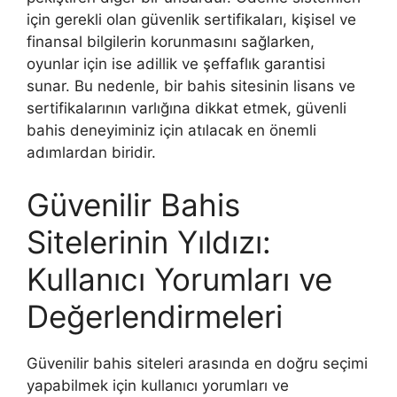
için gerekli olan güvenlik sertifikaları, kişisel ve
finansal bilgilerin korunmasını sağlarken,
oyunlar için ise adillik ve şeffaflık garantisi
sunar. Bu nedenle, bir bahis sitesinin lisans ve
sertifikalarının varlığına dikkat etmek, güvenli
bahis deneyiminiz için atılacak en önemli
adımlardan biridir.
Güvenilir Bahis
Sitelerinin Yıldızı:
Kullanıcı Yorumları ve
Değerlendirmeleri
Güvenilir bahis siteleri arasında en doğru seçimi
yapabilmek için kullanıcı yorumları ve