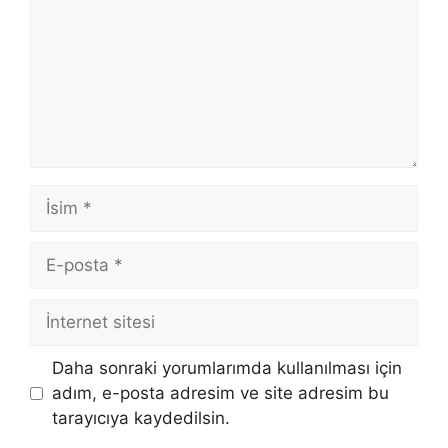
İsim
E-
posta
İnternet
sitesi
Daha sonraki yorumlarımda kullanılması için
adım, e-posta adresim ve site adresim bu
tarayıcıya kaydedilsin.