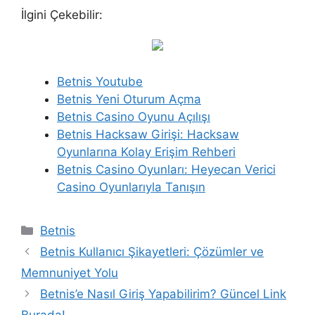
İlgini Çekebilir:
Betnis Youtube
Betnis Yeni Oturum Açma
Betnis Casino Oyunu Açılışı
Betnis Hacksaw Girişi: Hacksaw
Oyunlarına Kolay Erişim Rehberi
Betnis Casino Oyunları: Heyecan Verici
Casino Oyunlarıyla Tanışın
Kategoriler
Betnis
Betnis Kullanıcı Şikayetleri: Çözümler ve
Memnuniyet Yolu
Betnis’e Nasıl Giriş Yapabilirim? Güncel Link