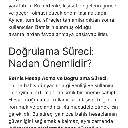
yaratabilir. Bu nedenle, kişisel belgelerin güncel
ve geçerli olması büyük önem taşımaktadır.
Ayrıca, tüm bu süreçler tamamlandıktan sonra
kullanıcılar, Betnis’in sunmuş olduğu
avantajlardan faydalanmaya başlayabilirler.
Doğrulama Süreci:
Neden Önemlidir?
Betnis Hesap Açma ve Doğrulama Süreci
,
online bahis dünyasında güvenliği ve kullanıcı
deneyimini artırmak için kritik bir öneme sahiptir.
Hesap doğrulama, kullanıcıların kişisel bilgilerini
korumak ve dolandırıcılıkla mücadele etmek için
gereklidir. Bu süreç, yalnızca bahis hesaplarının
güvenliğini sağlamakla kalmaz, aynı zamanda