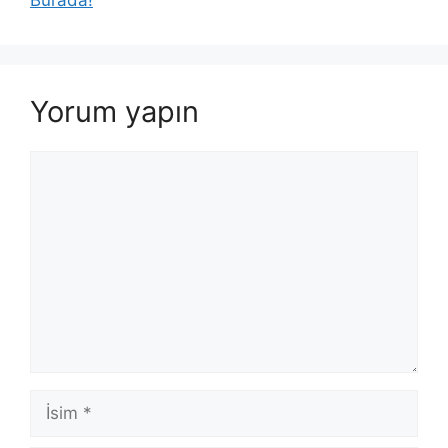
Burada!
Yorum yapın
Yorum
İsim