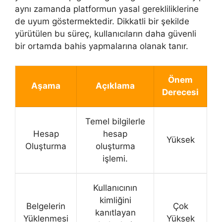
aynı zamanda platformun yasal gerekliliklerine
de uyum göstermektedir. Dikkatli bir şekilde
yürütülen bu süreç, kullanıcıların daha güvenli
bir ortamda bahis yapmalarına olanak tanır.
Önem
Aşama
Açıklama
Derecesi
Temel bilgilerle
Hesap
hesap
Yüksek
Oluşturma
oluşturma
işlemi.
Kullanıcının
kimliğini
Belgelerin
Çok
kanıtlayan
Yüklenmesi
Yüksek