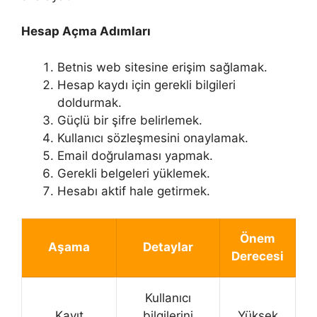
Hesap Açma Adımları
Betnis web sitesine erişim sağlamak.
Hesap kaydı için gerekli bilgileri
doldurmak.
Güçlü bir şifre belirlemek.
Kullanıcı sözleşmesini onaylamak.
Email doğrulaması yapmak.
Gerekli belgeleri yüklemek.
Hesabı aktif hale getirmek.
Önem
Aşama
Detaylar
Derecesi
Kullanıcı
Kayıt
bilgilerini
Yüksek