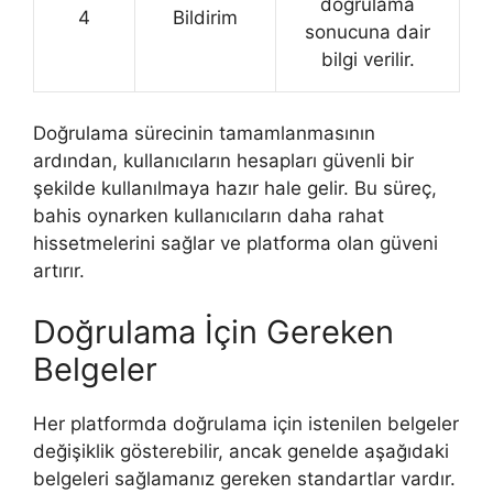
doğrulama
4
Bildirim
sonucuna dair
bilgi verilir.
Doğrulama sürecinin tamamlanmasının
ardından, kullanıcıların hesapları güvenli bir
şekilde kullanılmaya hazır hale gelir. Bu süreç,
bahis oynarken kullanıcıların daha rahat
hissetmelerini sağlar ve platforma olan güveni
artırır.
Doğrulama İçin Gereken
Belgeler
Her platformda doğrulama için istenilen belgeler
değişiklik gösterebilir, ancak genelde aşağıdaki
belgeleri sağlamanız gereken standartlar vardır.