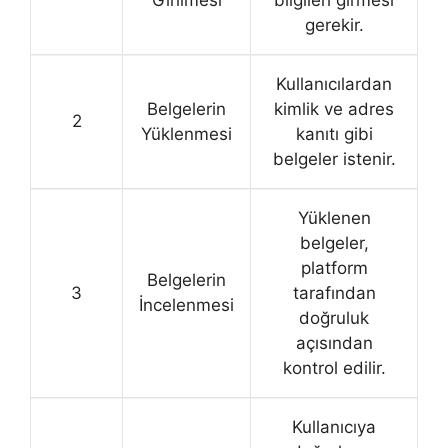
gerekir.
Kullanıcılardan
Belgelerin
kimlik ve adres
2
Yüklenmesi
kanıtı gibi
belgeler istenir.
Yüklenen
belgeler,
platform
Belgelerin
3
tarafından
İncelenmesi
doğruluk
açısından
kontrol edilir.
Kullanıcıya