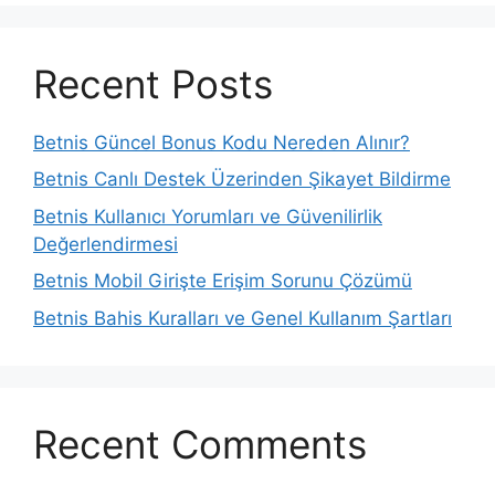
Recent Posts
Betnis Güncel Bonus Kodu Nereden Alınır?
Betnis Canlı Destek Üzerinden Şikayet Bildirme
Betnis Kullanıcı Yorumları ve Güvenilirlik
Değerlendirmesi
Betnis Mobil Girişte Erişim Sorunu Çözümü
Betnis Bahis Kuralları ve Genel Kullanım Şartları
Recent Comments