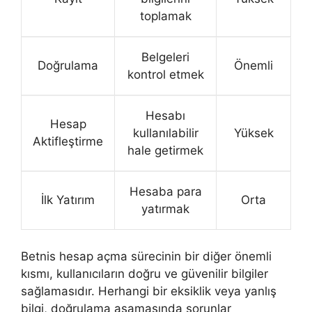
toplamak
Belgeleri
Doğrulama
Önemli
kontrol etmek
Hesabı
Hesap
kullanılabilir
Yüksek
Aktifleştirme
hale getirmek
Hesaba para
İlk Yatırım
Orta
yatırmak
Betnis hesap açma sürecinin bir diğer önemli
kısmı, kullanıcıların doğru ve güvenilir bilgiler
sağlamasıdır. Herhangi bir eksiklik veya yanlış
bilgi, doğrulama aşamasında sorunlar