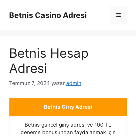
İçeriğe
atla
Betnis Casino Adresi
Menü
Betnis Hesap
Adresi
Temmuz 7, 2024
yazar
admin
Betnis Giriş Adresi
Betnis güncel giriş adresi ve 100 TL
deneme bonusundan faydalanmak için