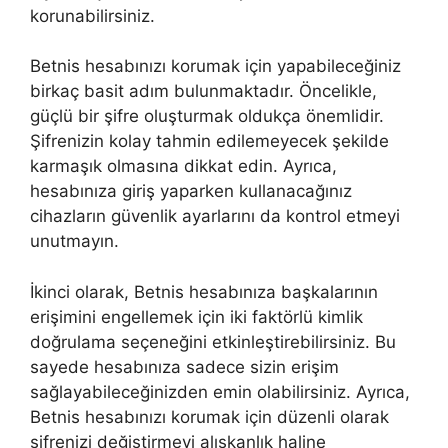
korunabilirsiniz.
Betnis hesabınızı korumak için yapabileceğiniz
birkaç basit adım bulunmaktadır. Öncelikle,
güçlü bir şifre oluşturmak oldukça önemlidir.
Şifrenizin kolay tahmin edilemeyecek şekilde
karmaşık olmasına dikkat edin. Ayrıca,
hesabınıza giriş yaparken kullanacağınız
cihazların güvenlik ayarlarını da kontrol etmeyi
unutmayın.
İkinci olarak, Betnis hesabınıza başkalarının
erişimini engellemek için iki faktörlü kimlik
doğrulama seçeneğini etkinleştirebilirsiniz. Bu
sayede hesabınıza sadece sizin erişim
sağlayabileceğinizden emin olabilirsiniz. Ayrıca,
Betnis hesabınızı korumak için düzenli olarak
şifrenizi değiştirmeyi alışkanlık haline