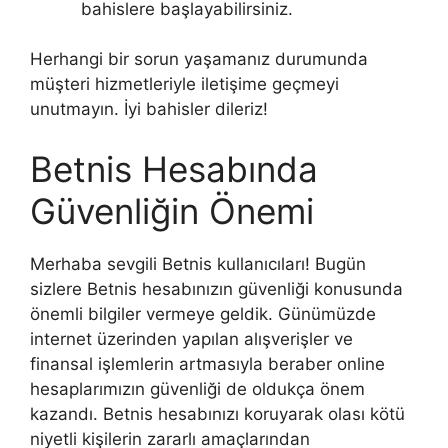
bahislere başlayabilirsiniz.
Herhangi bir sorun yaşamanız durumunda
müşteri hizmetleriyle iletişime geçmeyi
unutmayın. İyi bahisler dileriz!
Betnis Hesabında
Güvenliğin Önemi
Merhaba sevgili Betnis kullanıcıları! Bugün
sizlere Betnis hesabınızın güvenliği konusunda
önemli bilgiler vermeye geldik. Günümüzde
internet üzerinden yapılan alışverişler ve
finansal işlemlerin artmasıyla beraber online
hesaplarımızın güvenliği de oldukça önem
kazandı. Betnis hesabınızı koruyarak olası kötü
niyetli kişilerin zararlı amaçlarından