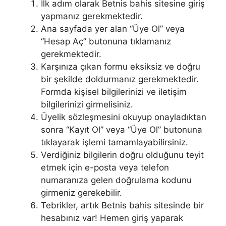
İlk adım olarak Betnis bahis sitesine giriş
yapmanız gerekmektedir.
Ana sayfada yer alan “Üye Ol” veya
“Hesap Aç” butonuna tıklamanız
gerekmektedir.
Karşınıza çıkan formu eksiksiz ve doğru
bir şekilde doldurmanız gerekmektedir.
Formda kişisel bilgilerinizi ve iletişim
bilgilerinizi girmelisiniz.
Üyelik sözleşmesini okuyup onayladıktan
sonra “Kayıt Ol” veya “Üye Ol” butonuna
tıklayarak işlemi tamamlayabilirsiniz.
Verdiğiniz bilgilerin doğru olduğunu teyit
etmek için e-posta veya telefon
numaranıza gelen doğrulama kodunu
girmeniz gerekebilir.
Tebrikler, artık Betnis bahis sitesinde bir
hesabınız var! Hemen giriş yaparak