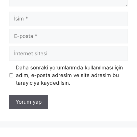
İsim
E-
posta
İnternet
sitesi
Daha sonraki yorumlarımda kullanılması için
adım, e-posta adresim ve site adresim bu
tarayıcıya kaydedilsin.