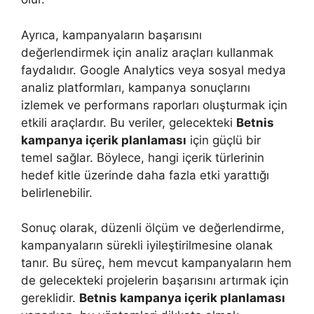
Ayrıca, kampanyaların başarısını
değerlendirmek için analiz araçları kullanmak
faydalıdır. Google Analytics veya sosyal medya
analiz platformları, kampanya sonuçlarını
izlemek ve performans raporları oluşturmak için
etkili araçlardır. Bu veriler, gelecekteki
Betnis
kampanya içerik planlaması
için güçlü bir
temel sağlar. Böylece, hangi içerik türlerinin
hedef kitle üzerinde daha fazla etki yarattığı
belirlenebilir.
Sonuç olarak, düzenli ölçüm ve değerlendirme,
kampanyaların sürekli iyileştirilmesine olanak
tanır. Bu süreç, hem mevcut kampanyaların hem
de gelecekteki projelerin başarısını artırmak için
gereklidir.
Betnis kampanya içerik planlaması