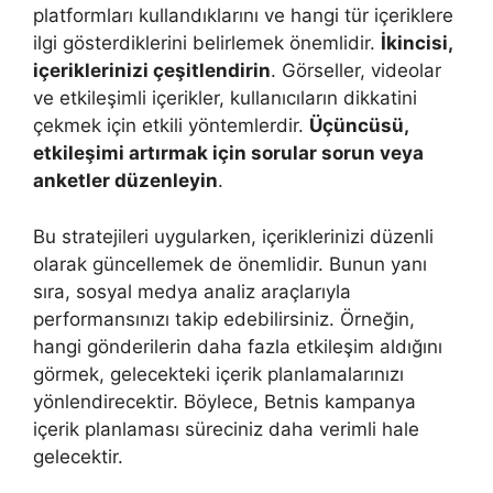
platformları kullandıklarını ve hangi tür içeriklere
ilgi gösterdiklerini belirlemek önemlidir.
İkincisi,
içeriklerinizi çeşitlendirin
. Görseller, videolar
ve etkileşimli içerikler, kullanıcıların dikkatini
çekmek için etkili yöntemlerdir.
Üçüncüsü,
etkileşimi artırmak için sorular sorun veya
anketler düzenleyin
.
Bu stratejileri uygularken, içeriklerinizi düzenli
olarak güncellemek de önemlidir. Bunun yanı
sıra, sosyal medya analiz araçlarıyla
performansınızı takip edebilirsiniz. Örneğin,
hangi gönderilerin daha fazla etkileşim aldığını
görmek, gelecekteki içerik planlamalarınızı
yönlendirecektir. Böylece, Betnis kampanya
içerik planlaması süreciniz daha verimli hale
gelecektir.