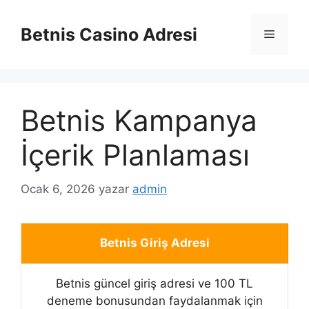
İçeriğe
atla
Betnis Casino Adresi
Menü
Betnis Kampanya
İçerik Planlaması
Ocak 6, 2026
yazar
admin
Betnis Giriş Adresi
Betnis güncel giriş adresi ve 100 TL
deneme bonusundan faydalanmak için