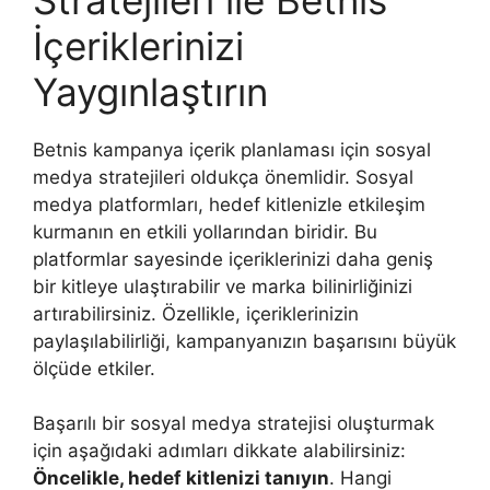
İçeriklerinizi
Yaygınlaştırın
Betnis kampanya içerik planlaması için sosyal
medya stratejileri oldukça önemlidir. Sosyal
medya platformları, hedef kitlenizle etkileşim
kurmanın en etkili yollarından biridir. Bu
platformlar sayesinde içeriklerinizi daha geniş
bir kitleye ulaştırabilir ve marka bilinirliğinizi
artırabilirsiniz. Özellikle, içeriklerinizin
paylaşılabilirliği, kampanyanızın başarısını büyük
ölçüde etkiler.
Başarılı bir sosyal medya stratejisi oluşturmak
için aşağıdaki adımları dikkate alabilirsiniz:
Öncelikle, hedef kitlenizi tanıyın
. Hangi