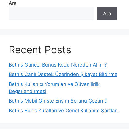
Ara
Ara
Recent Posts
Betnis Güncel Bonus Kodu Nereden Alınır?
Betnis Canlı Destek Üzerinden Şikayet Bildirme
Betnis Kullanıcı Yorumları ve Güvenilirlik
Değerlendirmesi
Betnis Mobil Girişte Erişim Sorunu Çözümü
Betnis Bahis Kuralları ve Genel Kullanım Şartları