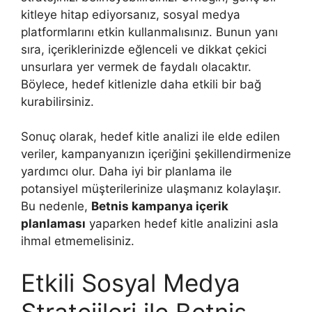
kitleye hitap ediyorsanız, sosyal medya
platformlarını etkin kullanmalısınız. Bunun yanı
sıra, içeriklerinizde eğlenceli ve dikkat çekici
unsurlara yer vermek de faydalı olacaktır.
Böylece, hedef kitlenizle daha etkili bir bağ
kurabilirsiniz.
Sonuç olarak, hedef kitle analizi ile elde edilen
veriler, kampanyanızın içeriğini şekillendirmenize
yardımcı olur. Daha iyi bir planlama ile
potansiyel müşterilerinize ulaşmanız kolaylaşır.
Bu nedenle,
Betnis kampanya içerik
planlaması
yaparken hedef kitle analizini asla
ihmal etmemelisiniz.
Etkili Sosyal Medya
Stratejileri ile Betnis