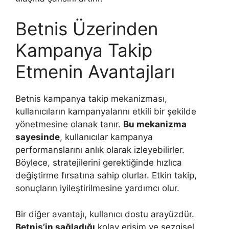
Betnis Üzerinden
Kampanya Takip
Etmenin Avantajları
Betnis kampanya takip mekanizması,
kullanıcıların kampanyalarını etkili bir şekilde
yönetmesine olanak tanır.
Bu mekanizma
sayesinde
, kullanıcılar kampanya
performanslarını anlık olarak izleyebilirler.
Böylece, stratejilerini gerektiğinde hızlıca
değiştirme fırsatına sahip olurlar. Etkin takip,
sonuçların iyileştirilmesine yardımcı olur.
Bir diğer avantajı, kullanıcı dostu arayüzdür.
Betnis’in sağladığı
kolay erişim ve sezgisel