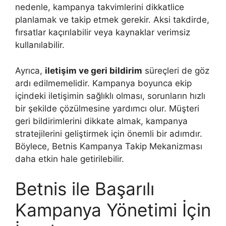
nedenle, kampanya takvimlerini dikkatlice
planlamak ve takip etmek gerekir. Aksi takdirde,
fırsatlar kaçırılabilir veya kaynaklar verimsiz
kullanılabilir.
Ayrıca,
iletişim ve geri bildirim
süreçleri de göz
ardı edilmemelidir. Kampanya boyunca ekip
içindeki iletişimin sağlıklı olması, sorunların hızlı
bir şekilde çözülmesine yardımcı olur. Müşteri
geri bildirimlerini dikkate almak, kampanya
stratejilerini geliştirmek için önemli bir adımdır.
Böylece, Betnis Kampanya Takip Mekanizması
daha etkin hale getirilebilir.
Betnis ile Başarılı
Kampanya Yönetimi İçin