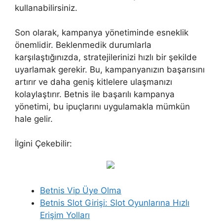
kullanabilirsiniz.
Son olarak, kampanya yönetiminde esneklik
önemlidir. Beklenmedik durumlarla
karşılaştığınızda, stratejilerinizi hızlı bir şekilde
uyarlamak gerekir. Bu, kampanyanızın başarısını
artırır ve daha geniş kitlelere ulaşmanızı
kolaylaştırır. Betnis ile başarılı kampanya
yönetimi, bu ipuçlarını uygulamakla mümkün
hale gelir.
İlgini Çekebilir:
Betnis Vip Üye Olma
Betnis Slot Girişi: Slot Oyunlarına Hızlı
Erişim Yolları