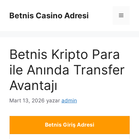
İçeriğe
atla
Betnis Casino Adresi
Menü
Betnis Kripto Para
ile Anında Transfer
Avantajı
Mart 13, 2026
yazar
admin
Betnis Giriş Adresi