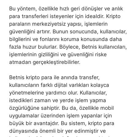
Bu yöntem, özellikle hızlı geri dönüşler ve anlık
para transferleri isteyenler için idealdir. Kripto
paraların merkeziyetsiz yapısı, işlemlerin
güvenliğini artırır. Bunun sonucunda, kullanıcılar,
bilgilerini ve fonlarını koruma konusunda daha
fazla huzur bulurlar. Böylece, Betnis kullanıcıları,
işlemlerinin gizliliğini ve güvenliğini riske
atmadan gerçekleştirebilirler.
Betnis kripto para ile anında transfer,
kullanıcıların farklı dijital varlıkları kolayca
yönetmelerine yardımcı olur. Kullanıcılar,
istedikleri zaman ve yerde işlem yapma
özgürlüğüne sahiptir. Bu da, özellikle mobil
uygulamalar üzerinden işlem yapanlar için
büyük bir avantajdır. Bu sistem, kripto para
dünyasında önemli bir yer edinmiştir ve