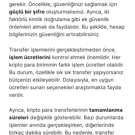
gerekir. Öncelikle, güvenliğinizi sağlamak için
güçlü bir şifre
oluşturmalısınız. Ayrıca, iki
faktörlü kimlik doğrulama gibi ek güvenlik
önlemleri almak da faydalıdır. Bu şekilde, hesap
bilgilerinizin güvenliğini artırabilirsiniz.
Transfer işlemlerini gerçekleştirmeden önce,
işlem ücretlerini
kontrol etmek önemlidir. Her
kripto para biriminin farklı işlem ücretleri olabilir.
Bu durum, özellikle sık sık transfer yapıyorsanız
bütçenizi etkileyebilir. Dolayısıyla, en uygun
ücretleri sunan seçenekleri araştırmakta fayda
vardır.
Ayrıca, kripto para transferlerinin
tamamlanma
süreleri
değişiklik gösterebilir. Bazı durumlarda
işlemler anında gerçekleşirken, diğerlerinde
birkaç dakika sürebilir. Bu nedenle, transfer