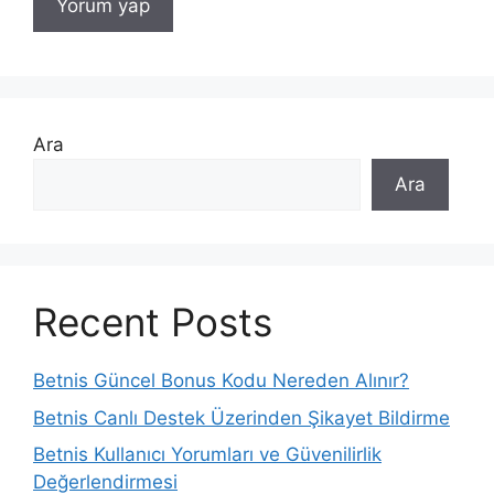
Ara
Ara
Recent Posts
Betnis Güncel Bonus Kodu Nereden Alınır?
Betnis Canlı Destek Üzerinden Şikayet Bildirme
Betnis Kullanıcı Yorumları ve Güvenilirlik
Değerlendirmesi