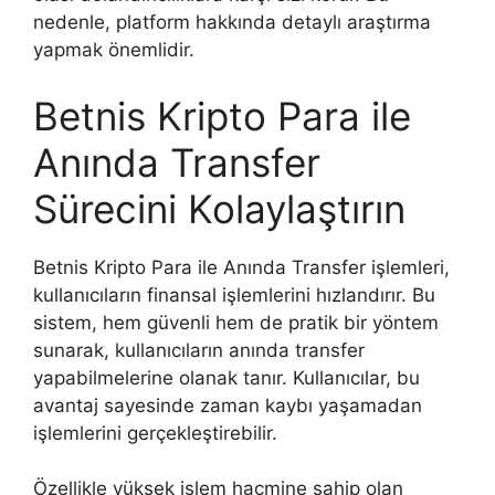
nedenle, platform hakkında detaylı araştırma
yapmak önemlidir.
Betnis Kripto Para ile
Anında Transfer
Sürecini Kolaylaştırın
Betnis Kripto Para ile Anında Transfer işlemleri,
kullanıcıların finansal işlemlerini hızlandırır. Bu
sistem, hem güvenli hem de pratik bir yöntem
sunarak, kullanıcıların anında transfer
yapabilmelerine olanak tanır. Kullanıcılar, bu
avantaj sayesinde zaman kaybı yaşamadan
işlemlerini gerçekleştirebilir.
Özellikle yüksek işlem hacmine sahip olan