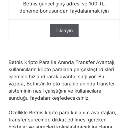
Betnis güncel giriş adresi ve 100 TL
deneme bonusundan faydalanmak için
Tıklayın
Betnis Kripto Para ile Anında Transfer Avantajı,
kullanıcıların kripto paralarla gerçekleştirdikleri
işlemleri hızlandırarak avantaj sağlıyor. Bu
yazıda, Betnis’in kripto para ile anında transfer
sisteminin nasıl çalıştığını ve kullanıcılara
sunduğu faydaları keşfedeceksiniz.
Özellikle Betnis kripto para kullanım avantajları,
transfer sürecinde dikkat edilmesi gereken
noktalar ve süreçleri kolaylaştıracak ipuçlarını