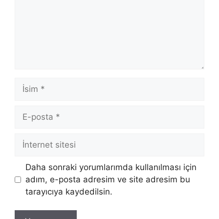
İsim
E-
posta
İnternet
sitesi
Daha sonraki yorumlarımda kullanılması için
adım, e-posta adresim ve site adresim bu
tarayıcıya kaydedilsin.