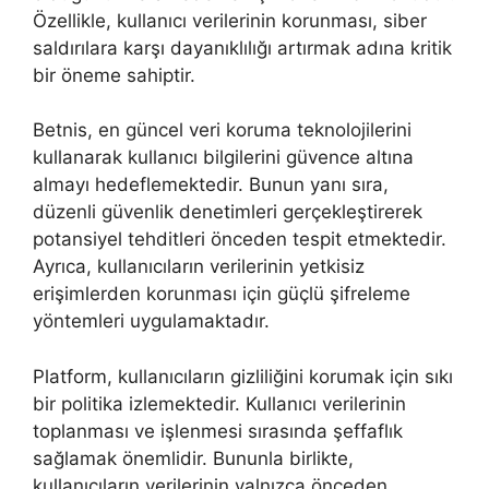
Özellikle, kullanıcı verilerinin korunması, siber
saldırılara karşı dayanıklılığı artırmak adına kritik
bir öneme sahiptir.
Betnis, en güncel veri koruma teknolojilerini
kullanarak kullanıcı bilgilerini güvence altına
almayı hedeflemektedir. Bunun yanı sıra,
düzenli güvenlik denetimleri gerçekleştirerek
potansiyel tehditleri önceden tespit etmektedir.
Ayrıca, kullanıcıların verilerinin yetkisiz
erişimlerden korunması için güçlü şifreleme
yöntemleri uygulamaktadır.
Platform, kullanıcıların gizliliğini korumak için sıkı
bir politika izlemektedir. Kullanıcı verilerinin
toplanması ve işlenmesi sırasında şeffaflık
sağlamak önemlidir. Bununla birlikte,
kullanıcıların verilerinin yalnızca önceden