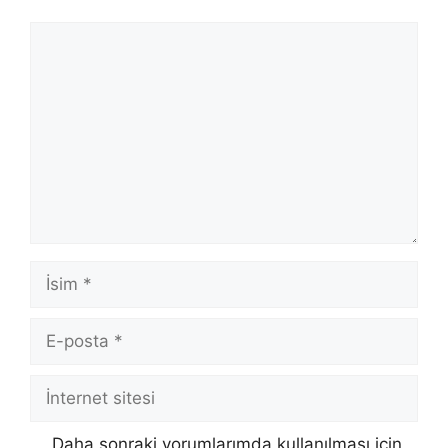
Yorum
İsim
E-
posta
İnternet
sitesi
Daha sonraki yorumlarımda kullanılması için