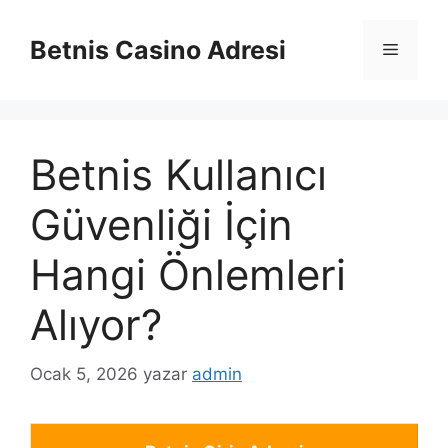
İçeriğe
atla
Betnis Casino Adresi
Menü
Betnis Kullanıcı
Güvenliği İçin
Hangi Önlemleri
Alıyor?
Ocak 5, 2026
yazar
admin