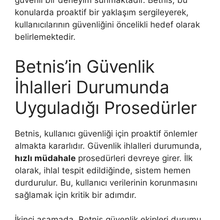
güvenli bir deneyim sunmaktadır. Betnis, bu
konularda proaktif bir yaklaşım sergileyerek,
kullanıcılarının güvenliğini öncelikli hedef olarak
belirlemektedir.
Betnis’in Güvenlik
İhlalleri Durumunda
Uyguladığı Prosedürler
Betnis, kullanıcı güvenliği için proaktif önlemler
almakta kararlıdır. Güvenlik ihlalleri durumunda,
hızlı müdahale
prosedürleri devreye girer. İlk
olarak, ihlal tespit edildiğinde, sistem hemen
durdurulur. Bu, kullanıcı verilerinin korunmasını
sağlamak için kritik bir adımdır.
İkinci aşamada, Betnis güvenlik ekipleri durumu