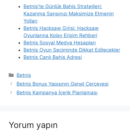
Betnis'te Günlük Bahis Stratejileri:
Kazanma Şansınızı Maksimize Etmenin
Yolları
Betnis Hacksaw Girişi: Hacksaw
Oyunlarına Kolay Erişim Rehberi
Betnis Sosyal Medya Hesapları
Betnis Oyun Seçiminde Dikkat Edilecekler
Betnis Canlı Bahis Adresi
Kategoriler
Betnis
Betnis Bonus Yapısının Genel Çerçevesi
Betnis Kampanya İçerik Planlaması
Yorum yapın