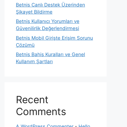
Betnis Canlı Destek Üzerinden
Şikayet Bildirme
Betnis Kullanıcı Yorumları ve
Güvenilirlik Değerlendirmesi
Betnis Mobil Girişte Erişim Sorunu
Çözümü
Betnis Bahis Kuralları ve Genel
Kullanım Şartları
Recent
Comments
A WordPress Commenter
-
Hello