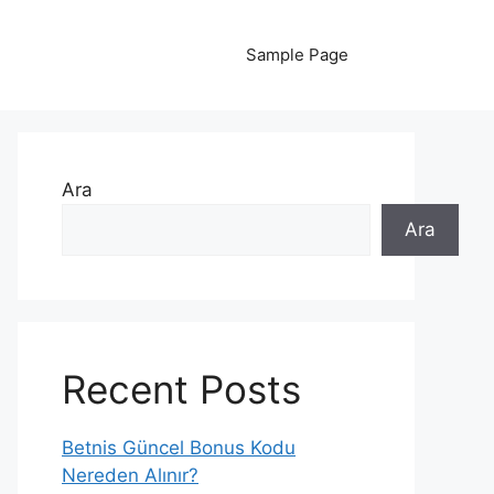
Sample Page
Ara
Ara
Recent Posts
Betnis Güncel Bonus Kodu
Nereden Alınır?