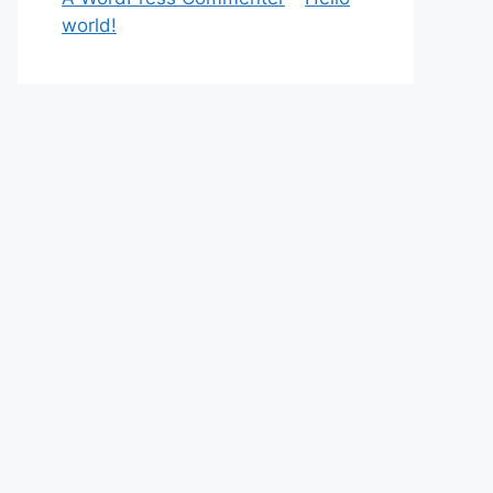
world!