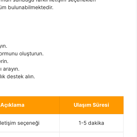
züm bulunabilmektedir.
yın.
 formunu oluşturun.
rin.
ı arayın.
ık destek alın.
Açıklama
Ulaşım Süresi
iletişim seçeneği
1-5 dakika