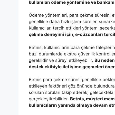
kullanılan ödeme yöntemine ve bankanın 
Ödeme yöntemleri, para çekme süresini et
genellikle daha hızlı işlem süreleri sunark
Kullanıcılar, tercih ettikleri yöntemi seçer
çekme deneyimi için, e-cüzdanları tercih
Betnis, kullanıcıların para çekme talepler
bazı durumlarda ekstra güvenlik kontrolleri 
gereklidir ve süreyi etkileyebilir.
Bu nedenl
destek ekibiyle iletişime geçmeleri öneri
Betnis para çekme süresi genellikle beklenti
etkileyen faktörleri göz önünde bulundurar
sorulan soruları takip ederek, gelecekteki i
gerçekleştirebilirler.
Betnis, müşteri mem
kullanıcıların yanında olmaya devam et