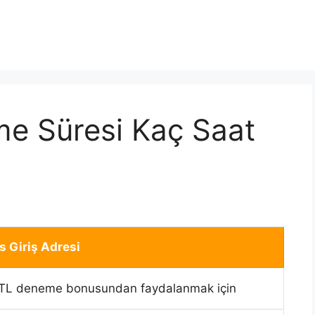
me Süresi Kaç Saat
s Giriş Adresi
00 TL deneme bonusundan faydalanmak için