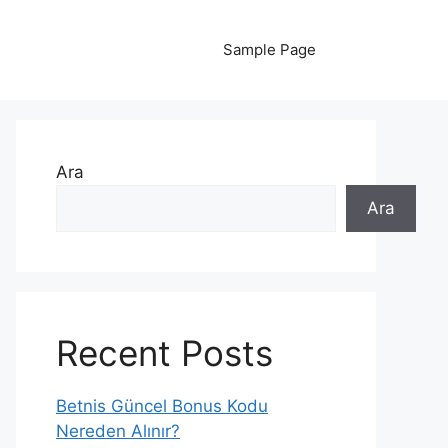
Sample Page
Ara
Ara
Recent Posts
Betnis Güncel Bonus Kodu
Nereden Alınır?