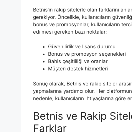
Betnis’in rakip sitelerle olan farklarını a
gerekiyor. Öncelikle, kullanıcıların güvenl
bonus ve promosyonlar, kullanıcıların tercih
edilmesi gereken bazı noktalar:
Güvenilirlik ve lisans durumu
Bonus ve promosyon seçenekleri
Bahis çeşitliliği ve oranlar
Müşteri destek hizmetleri
Sonuç olarak, Betnis ve rakip siteler arasın
yapmalarına yardımcı olur. Her platformun
nedenle, kullanıcıların ihtiyaçlarına göre 
Betnis ve Rakip Site
Farklar