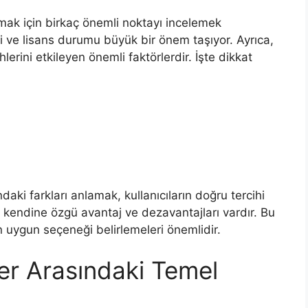
nlamak için birkaç önemli noktayı incelemek
iği ve lisans durumu büyük bir önem taşıyor. Ayrıca,
lerini etkileyen önemli faktörlerdir. İşte dikkat
daki farkları anlamak, kullanıcıların doğru tercihi
 kendine özgü avantaj ve dezavantajları vardır. Bu
en uygun seçeneği belirlemeleri önemlidir.
ler Arasındaki Temel