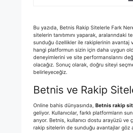
Bu yazıda, Betnis Rakip Sitelerle Fark Ner
sitelerin tanıtımını yaparak, aralarındaki te
sunduğu özellikler ile rakiplerinin avantaj
hangi platformun sizin için daha uygun oldu
deneyimlerini ve site performanslarını değ
olacağız. Sonuç olarak, doğru siteyi seçme
belirleyeceğiz.
Betnis ve Rakip Sitel
Online bahis dünyasında,
Betnis rakip si
geliyor. Kullanıcılar, farklı platformların s
arıyor. Betnis, kullanıcı dostu arayüzü ve ç
rakip sitelerin de sunduğu avantajlar göz 