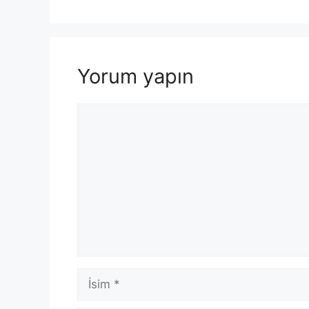
Yorum yapın
Yorum
İsim