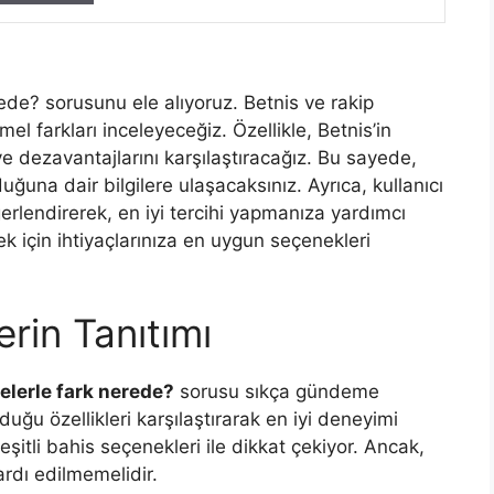
ede? sorusunu ele alıyoruz. Betnis ve rakip
mel farkları inceleyeceğiz. Özellikle, Betnis’in
 ve dezavantajlarını karşılaştıracağız. Bu sayede,
ğuna dair bilgilere ulaşacaksınız. Ayrıca, kullanıcı
erlendirerek, en iyi tercihi yapmanıza yardımcı
k için ihtiyaçlarınıza en uygun seçenekleri
erin Tanıtımı
telerle fark nerede?
sorusu sıkça gündeme
unduğu özellikleri karşılaştırarak en iyi deneyimi
eşitli bahis seçenekleri ile dikkat çekiyor. Ancak,
ardı edilmemelidir.