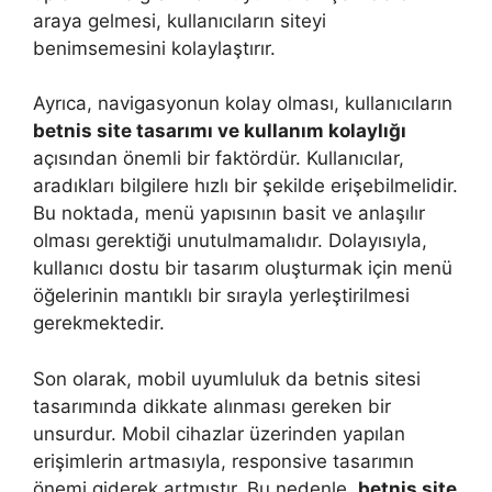
araya gelmesi, kullanıcıların siteyi
benimsemesini kolaylaştırır.
Ayrıca, navigasyonun kolay olması, kullanıcıların
betnis site tasarımı ve kullanım kolaylığı
açısından önemli bir faktördür. Kullanıcılar,
aradıkları bilgilere hızlı bir şekilde erişebilmelidir.
Bu noktada, menü yapısının basit ve anlaşılır
olması gerektiği unutulmamalıdır. Dolayısıyla,
kullanıcı dostu bir tasarım oluşturmak için menü
öğelerinin mantıklı bir sırayla yerleştirilmesi
gerekmektedir.
Son olarak, mobil uyumluluk da betnis sitesi
tasarımında dikkate alınması gereken bir
unsurdur. Mobil cihazlar üzerinden yapılan
erişimlerin artmasıyla, responsive tasarımın
önemi giderek artmıştır. Bu nedenle,
betnis site