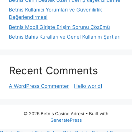
Betnis Kullanıcı Yorumları ve Güvenilirlik
Değerlendirmesi
Betnis Mobil Girişte Erişim Sorunu Çözümü
Betnis Bahis Kuralları ve Genel Kullanım Şartları
Recent Comments
A WordPress Commenter
-
Hello world!
© 2026 Betnis Casino Adresi
• Built with
GeneratePress