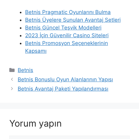
Betnis Pragmatic Oyunlarını Bulma
Betnis Üyelere Sunulan Avantaj Setleri
Betnis Güncel Teşvik Modelleri
2023 İçin Güvenilir Casino Siteleri
Betnis Promosyon Seçeneklerinin
Kapsamı
Kategoriler
Betnis
Betnis Bonuslu Oyun Alanlarının Yapısı
Betnis Avantaj Paketi Yapılandırması
Yorum yapın
Yorum