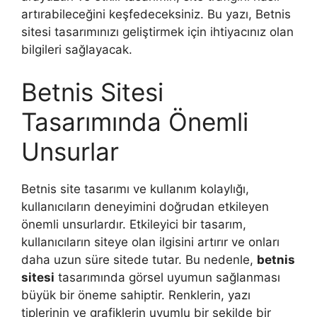
artırabileceğini keşfedeceksiniz. Bu yazı, Betnis
sitesi tasarımınızı geliştirmek için ihtiyacınız olan
bilgileri sağlayacak.
Betnis Sitesi
Tasarımında Önemli
Unsurlar
Betnis site tasarımı ve kullanım kolaylığı,
kullanıcıların deneyimini doğrudan etkileyen
önemli unsurlardır. Etkileyici bir tasarım,
kullanıcıların siteye olan ilgisini artırır ve onları
daha uzun süre sitede tutar. Bu nedenle,
betnis
sitesi
tasarımında görsel uyumun sağlanması
büyük bir öneme sahiptir. Renklerin, yazı
tiplerinin ve grafiklerin uyumlu bir şekilde bir