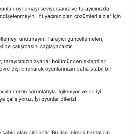
oyunları oynamayı seviyorsanız ve tarayıcınızda
ndişelenmeyin. İhtiyacınız olan çözümleri sizler için
cellemeyi unutmayın. Tarayıcı güncellemeleri,
kilde çalışmasını sağlayacaktır.
, tarayıcınızın ayarlar bölümünden eklentileri
devre dışı bırakarak oyunlarınızın daha stabil bir
ılarımızın sorunlarıyla ilgileniyor ve en iyi
çalışıyoruz. İyi oyunlar dileriz!
sahip olan bir ilaçtır. Bu ilaç, birçok hastalığın