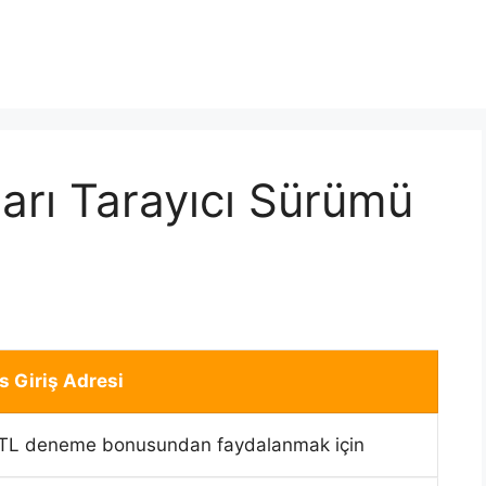
ları Tarayıcı Sürümü
s Giriş Adresi
00 TL deneme bonusundan faydalanmak için