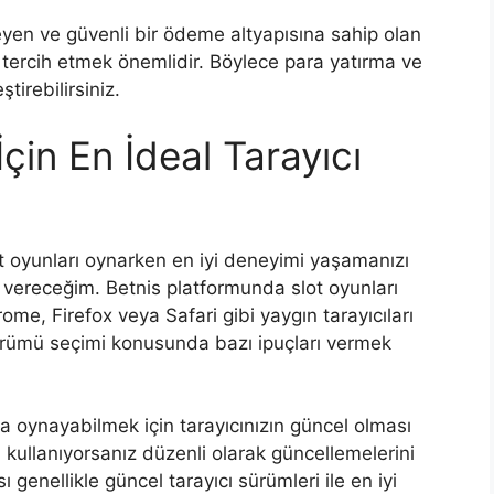
yen ve güvenli bir ödeme altyapısına sahip olan
i tercih etmek önemlidir. Böylece para yatırma ve
tirebilirsiniz.
İçin En İdeal Tarayıcı
t oyunları oynarken en iyi deneyimi yaşamanızı
 vereceğim. Betnis platformunda slot oyunları
ome, Firefox veya Safari gibi yaygın tarayıcıları
 sürümü seçimi konusunda bazı ipuçları vermek
ca oynayabilmek için tarayıcınızın güncel olması
ı kullanıyorsanız düzenli olarak güncellemelerini
ı genellikle güncel tarayıcı sürümleri ile en iyi