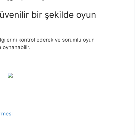
üvenilir bir şekilde oyun
bilgilerini kontrol ederek ve sorumlu oyun
 oynanabilir.
irmesi