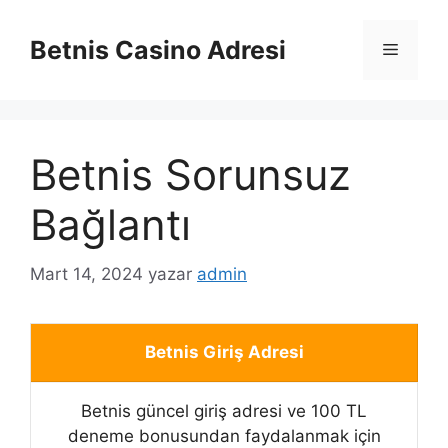
İçeriğe
atla
Betnis Casino Adresi
Menü
Betnis Sorunsuz
Bağlantı
Mart 14, 2024
yazar
admin
Betnis Giriş Adresi
Betnis güncel giriş adresi ve 100 TL
deneme bonusundan faydalanmak için