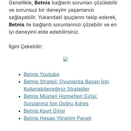
Genellikle,
Betnis
bağlantı sorunları çözülebilir
ve sorunsuz bir deneyim yaşamanızı
sağlayabilir. Yukarıdaki ipuçlarını takip ederek,
Betnis
ile bağlantı sorunlarınızı çözebilir ve en
iyi deneyimi elde edebilirsiniz.
İlgini Çekebilir:
Betnis Youtube
Betnis Strateji: Oyunlarda Başarı İçin
Kullanabileceğiniz Stratejiler
Betnis Müşteri Hizmetleri Girişi:
Sorularınız İçin Doğru Adres
Betnis Kayıt Girişi
Betnis Hesap Yönetim Paneli