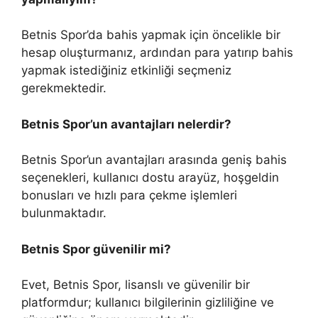
Betnis Spor’da bahis yapmak için öncelikle bir
hesap oluşturmanız, ardından para yatırıp bahis
yapmak istediğiniz etkinliği seçmeniz
gerekmektedir.
Betnis Spor’un avantajları nelerdir?
Betnis Spor’un avantajları arasında geniş bahis
seçenekleri, kullanıcı dostu arayüz, hoşgeldin
bonusları ve hızlı para çekme işlemleri
bulunmaktadır.
Betnis Spor güvenilir mi?
Evet, Betnis Spor, lisanslı ve güvenilir bir
platformdur; kullanıcı bilgilerinin gizliliğine ve