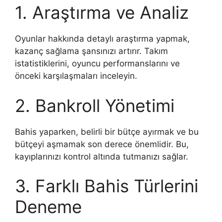
1. Araştırma ve Analiz
Oyunlar hakkında detaylı araştırma yapmak,
kazanç sağlama şansınızı artırır. Takım
istatistiklerini, oyuncu performanslarını ve
önceki karşılaşmaları inceleyin.
2. Bankroll Yönetimi
Bahis yaparken, belirli bir bütçe ayırmak ve bu
bütçeyi aşmamak son derece önemlidir. Bu,
kayıplarınızı kontrol altında tutmanızı sağlar.
3. Farklı Bahis Türlerini
Deneme