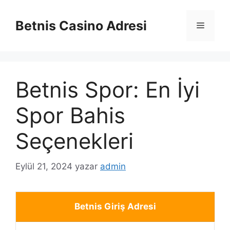
İçeriğe
atla
Betnis Casino Adresi
Menü
Betnis Spor: En İyi
Spor Bahis
Seçenekleri
Eylül 21, 2024
yazar
admin
Betnis Giriş Adresi