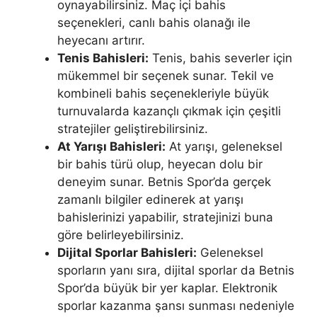
oynayabilirsiniz. Maç içi bahis
seçenekleri, canlı bahis olanağı ile
heyecanı artırır.
Tenis Bahisleri:
Tenis, bahis severler için
mükemmel bir seçenek sunar. Tekil ve
kombineli bahis seçenekleriyle büyük
turnuvalarda kazançlı çıkmak için çeşitli
stratejiler geliştirebilirsiniz.
At Yarışı Bahisleri:
At yarışı, geleneksel
bir bahis türü olup, heyecan dolu bir
deneyim sunar. Betnis Spor’da gerçek
zamanlı bilgiler edinerek at yarışı
bahislerinizi yapabilir, stratejinizi buna
göre belirleyebilirsiniz.
Dijital Sporlar Bahisleri:
Geleneksel
sporların yanı sıra, dijital sporlar da Betnis
Spor’da büyük bir yer kaplar. Elektronik
sporlar kazanma şansı sunması nedeniyle