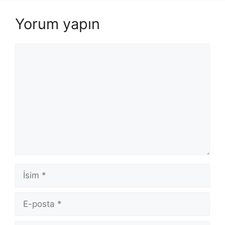
Yorum yapın
Yorum
İsim
E-
posta