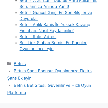
Betnis 7/24 Canlı Destek Hattı Kullanımı:
Sorularınıza Anında Yanıt!
Betnis Güncel Giriş: En Son Bilgiler ve
Duyurular
Betnis Anlık Bahis İle Yüksek Kazanç
Fırsatları: Nasıl Faydalanılır?
Betnis Rulet Adresi
Bell Link Slotları Betnis: En Popüler
Oyunları İnceleyin
Kategoriler
Betnis
Betnis Şans Bonusu: Oyunlarınıza Ekstra
Şans Ekleyin
Betnis Bet Sitesi: Güvenilir ve Hızlı Oyun
Platformu