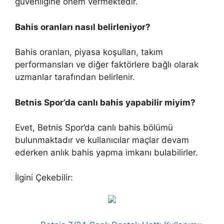
güvenliğine önem vermektedir.
Bahis oranları nasıl belirleniyor?
Bahis oranları, piyasa koşulları, takım
performansları ve diğer faktörlere bağlı olarak
uzmanlar tarafından belirlenir.
Betnis Spor’da canlı bahis yapabilir miyim?
Evet, Betnis Spor’da canlı bahis bölümü
bulunmaktadır ve kullanıcılar maçlar devam
ederken anlık bahis yapma imkanı bulabilirler.
İlgini Çekebilir: