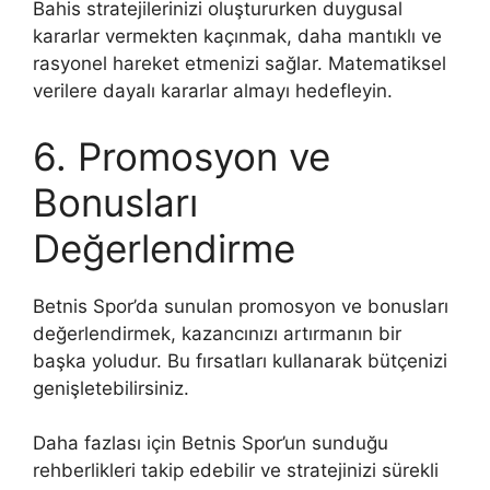
Bahis stratejilerinizi oluştururken duygusal
kararlar vermekten kaçınmak, daha mantıklı ve
rasyonel hareket etmenizi sağlar. Matematiksel
verilere dayalı kararlar almayı hedefleyin.
6. Promosyon ve
Bonusları
Değerlendirme
Betnis Spor’da sunulan promosyon ve bonusları
değerlendirmek, kazancınızı artırmanın bir
başka yoludur. Bu fırsatları kullanarak bütçenizi
genişletebilirsiniz.
Daha fazlası için Betnis Spor’un sunduğu
rehberlikleri takip edebilir ve stratejinizi sürekli