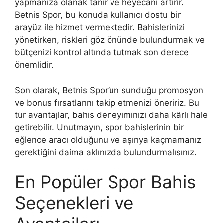
yapmanıza olanak tanır ve heyecanı artırır.
Betnis Spor, bu konuda kullanıcı dostu bir
arayüz ile hizmet vermektedir. Bahislerinizi
yönetirken, riskleri göz önünde bulundurmak ve
bütçenizi kontrol altında tutmak son derece
önemlidir.
Son olarak, Betnis Spor’un sunduğu promosyon
ve bonus fırsatlarını takip etmenizi öneririz. Bu
tür avantajlar, bahis deneyiminizi daha kârlı hale
getirebilir. Unutmayın, spor bahislerinin bir
eğlence aracı olduğunu ve aşırıya kaçmamanız
gerektiğini daima aklınızda bulundurmalısınız.
En Popüler Spor Bahis
Seçenekleri ve