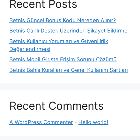
Recent Posts
Betnis Güncel Bonus Kodu Nereden Alınır?
Betnis Canlı Destek Üzerinden Şikayet Bildirme
Betnis Kullanıcı Yorumları ve Güvenilirlik
Değerlendirmesi
Betnis Mobil Girişte Erişim Sorunu Çözümü
Betnis Bahis Kuralları ve Genel Kullanım Şartları
Recent Comments
A WordPress Commenter
-
Hello world!