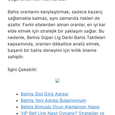
Bahis oranlarını karşılaştırmak, sadece kazanç
sağlamakla kalmaz, aynı zamanda riskleri de
azaltır. Farklı sitelerden alınan oranlar, en iyi kar
elde etmek için stratejik bir yaklaşım sağlar. Bu
nedenle, Betnis Süper Lig Derbi Bahis Taktikleri
kapsamında, oranları dikkatlice analiz etmek,
başarılı bir bahis deneyimi için kritik öneme
sahiptir.
İlgini Çekebilir:
Betnis Slot Giriş Adresi
Betnis Yeni Adresi Bulamıyorum
Betnis Bonuslu Oyun Alanlarının Yapısı
VIP Bell Link Nasıl Oynanır? Stratejiler ve