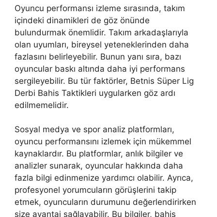
Oyuncu performansı izleme sırasında, takım
içindeki dinamikleri de göz önünde
bulundurmak önemlidir. Takım arkadaşlarıyla
olan uyumları, bireysel yeteneklerinden daha
fazlasını belirleyebilir. Bunun yanı sıra, bazı
oyuncular baskı altında daha iyi performans
sergileyebilir. Bu tür faktörler, Betnis Süper Lig
Derbi Bahis Taktikleri uygularken göz ardı
edilmemelidir.
Sosyal medya ve spor analiz platformları,
oyuncu performansını izlemek için mükemmel
kaynaklardır. Bu platformlar, anlık bilgiler ve
analizler sunarak, oyuncular hakkında daha
fazla bilgi edinmenize yardımcı olabilir. Ayrıca,
profesyonel yorumcuların görüşlerini takip
etmek, oyuncuların durumunu değerlendirirken
size avantaj sağlayabilir. Bu bilgiler, bahis