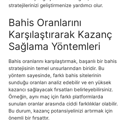
stratejilerinizi geliştirmenize yardımcı olur.
Bahis Oranlarını
Karşılaştırarak Kazanç
Sağlama Yöntemleri
Bahis oranlarını karşılaştırmak, başarılı bir bahis
stratejisinin temel unsurlarından biridir. Bu
yöntem sayesinde, farklı bahis sitelerinin
sunduğu oranları analiz edebilir ve en yüksek
kazancı sağlayacak fırsatları belirleyebilirsiniz.
Örneğin, aynı maç için farklı platformlarda
sunulan oranlar arasında ciddi farklılıklar olabilir.
Bu durum, kazanç potansiyelinizi artırmak için
önemli bir fırsattır.