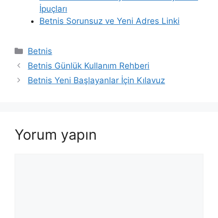
İpuçları
Betnis Sorunsuz ve Yeni Adres Linki
Kategoriler
Betnis
Betnis Günlük Kullanım Rehberi
Betnis Yeni Başlayanlar İçin Kılavuz
Yorum yapın
Yorum