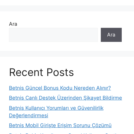
Ara
Ara
Recent Posts
Betnis Güncel Bonus Kodu Nereden Alınır?
Betnis Canlı Destek Üzerinden Şikayet Bildirme
Betnis Kullanıcı Yorumları ve Güvenilirlik
Değerlendirmesi
Betnis Mobil Girişte Erişim Sorunu Çözümü