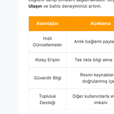
Ulaşın
ve bahis deneyiminizi artırın.
Avantajlar
Açıklama
Hızlı
Anlık bağlantı payla
Güncellemeler
Kolay Erişim
Tek tıkla bilgi alma
Resmi kaynakla
Güvenilir Bilgi
doğrulanmış içe
Topluluk
Diğer kullanıcılarla e
Desteği
imkanı