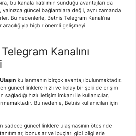
sıra, bu kanala katılımın sunduğu avantajları da
, yalnızca güncel bağlantılara değil, aynı zamanda
rler. Bu nedenlerle, Betnis Telegram Kanalı’na
er aracılığıyla hiçbir önemli gelişmeyi
 Telegram Kanalını
i
 Ulaşın
kullanmanın birçok avantajı bulunmaktadır.
en güncel linklere hızlı ve kolay bir şekilde erişim
ağladığı hızlı iletişim imkanı ile kullanıcılar,
ırmamaktadır. Bu nedenle, Betnis kullanıcıları için
rın sadece güncel linklere ulaşmasının ötesinde
anıtımlar, bonuslar ve ipuçları gibi bilgilerle