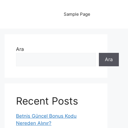
Sample Page
Ara
Ara
Recent Posts
Betnis Güncel Bonus Kodu
Nereden Alınır?