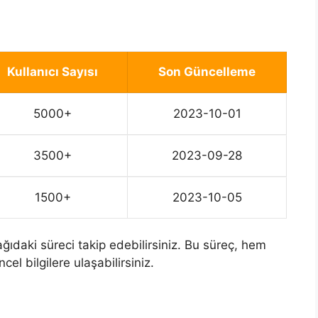
Kullanıcı Sayısı
Son Güncelleme
5000+
2023-10-01
3500+
2023-09-28
1500+
2023-10-05
ğıdaki süreci takip edebilirsiniz. Bu süreç, hem
cel bilgilere ulaşabilirsiniz.