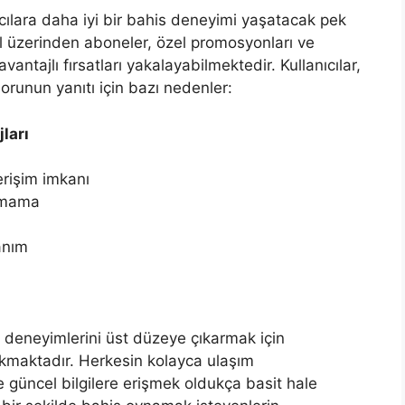
nıcılara daha iyi bir bahis deneyimi yaşatacak pek
al üzerinden aboneler, özel promosyonları ve
ntajlı fırsatları yakalayabilmektedir. Kullanıcılar,
orunun yanıtı için bazı nedenler:
ları
erişim imkanı
ırmama
lanım
s deneyimlerini üst düzeye çıkarmak için
ıkmaktadır. Herkesin kolayca ulaşım
e güncel bilgilere erişmek oldukça basit hale