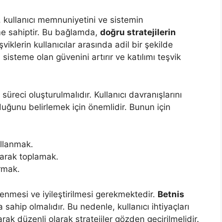
 kullanıcı memnuniyetini ve sistemin
neme sahiptir. Bu bağlamda,
doğru stratejilerin
iklerin kullanıcılar arasında adil bir şekilde
 sisteme olan güvenini artırır ve katılımı teşvik
iz süreci oluşturulmalıdır. Kullanıcı davranışlarını
lduğunu belirlemek için önemlidir. Bunun için
ullanmak.
olarak toplamak.
ırmak.
lenmesi ve iyileştirilmesi gerekmektedir.
Betnis
 sahip olmalıdır. Bu nedenle, kullanıcı ihtiyaçları
ak düzenli olarak stratejiler gözden geçirilmelidir.