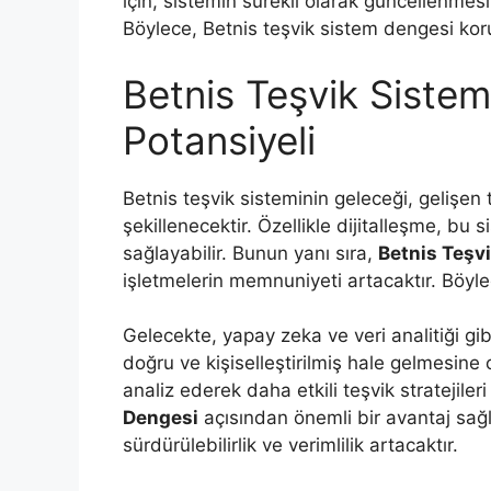
için, sistemin sürekli olarak güncellenmesi
Böylece, Betnis teşvik sistem dengesi koruna
Betnis Teşvik Sistem
Potansiyeli
Betnis teşvik sisteminin geleceği, gelişen 
şekillenecektir. Özellikle dijitalleşme, bu
sağlayabilir. Bunun yanı sıra,
Betnis Teşv
işletmelerin memnuniyeti artacaktır. Böyl
Gelecekte, yapay zeka ve veri analitiği gib
doğru ve kişiselleştirilmiş hale gelmesine 
analiz ederek daha etkili teşvik stratejiler
Dengesi
açısından önemli bir avantaj sağ
sürdürülebilirlik ve verimlilik artacaktır.