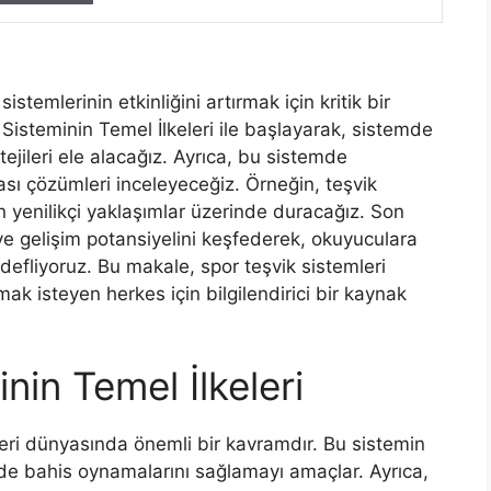
stemlerinin etkinliğini artırmak için kritik bir
Sisteminin Temel İlkeleri ile başlayarak, sistemde
jileri ele alacağız. Ayrıca, bu sistemde
lası çözümleri inceleyeceğiz. Örneğin, teşvik
lan yenilikçi yaklaşımlar üzerinde duracağız. Son
ve gelişim potansiyelini keşfederek, okuyuculara
defliyoruz. Bu makale, spor teşvik sistemleri
k isteyen herkes için bilgilendirici bir kaynak
nin Temel İlkeleri
eri dünyasında önemli bir kavramdır. Bu sistemin
kilde bahis oynamalarını sağlamayı amaçlar. Ayrıca,