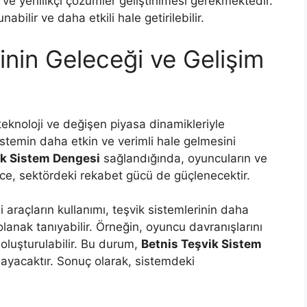
 ve yenilikçi çözümler geliştirilmesi gerekmektedir.
bilir ve daha etkili hale getirilebilir.
inin Geleceği ve Gelişim
teknoloji ve değişen piyasa dinamikleriyle
 sistemin daha etkin ve verimli hale gelmesini
ik Sistem Dengesi
sağlandığında, oyuncuların ve
ece, sektördeki rekabet gücü de güçlenecektir.
i araçların kullanımı, teşvik sistemlerinin daha
olanak tanıyabilir. Örneğin, oyuncu davranışlarını
i oluşturulabilir. Bu durum,
Betnis Teşvik Sistem
layacaktır. Sonuç olarak, sistemdeki