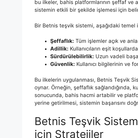
bu ilkeler, bahis platformlarının şeffaf ve
sistemin etkili bir şekilde işlemesi için belirl
Bir Betnis teşvik sistemi, aşağıdaki temel i
Şeffaflık:
Tüm işlemler açık ve anlaşı
Adillik:
Kullanıcıların eşit koşullard
Sürdürülebilirlik:
Uzun vadeli başarı
Güvenlik:
Kullanıcı bilgilerinin ve f
Bu ilkelerin uygulanması, Betnis Teşvik Si
oynar. Örneğin, şeffaflık sağlandığında, k
sonucunda, bahis hacmi artabilir ve platfor
yerine getirilmesi, sistemin başarısını doğ
Betnis Teşvik Sist
için Stratejiler