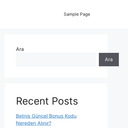
Sample Page
Ara
Ara
Recent Posts
Betnis Güncel Bonus Kodu
Nereden Alınır?