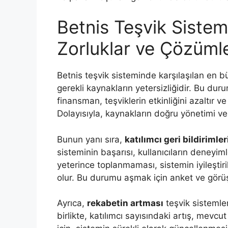
Betnis Teşvik Sistem
Zorluklar ve Çözümle
Betnis teşvik sisteminde karşılaşılan en b
gerekli kaynakların yetersizliğidir. Bu duru
finansman, teşviklerin etkinliğini azaltır v
Dolayısıyla, kaynakların doğru yönetimi v
Bunun yanı sıra,
katılımcı geri bildirimler
sisteminin başarısı, kullanıcıların deneyiml
yeterince toplanmaması, sistemin iyileştir
olur. Bu durumu aşmak için anket ve görüş
Ayrıca,
rekabetin artması
teşvik sistemler
birlikte, katılımcı sayısındaki artış, mevcu