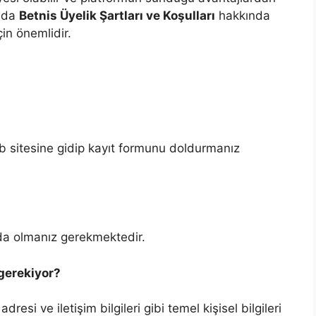
mada
Betnis Üyelik Şartları ve Koşulları
hakkında
in önemlidir.
eb sitesine gidip kayıt formunu doldurmanız
nda olmanız gerekmektedir.
 gerekiyor?
esi ve iletişim bilgileri gibi temel kişisel bilgileri