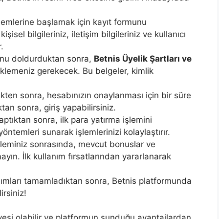
lemlerine başlamak için kayıt formunu
el bilgileriniz, iletişim bilgileriniz ve kullanıcı
.
nu doldurduktan sonra,
Betnis Üyelik Şartları ve
üklemeniz gerekecek. Bu belgeler, kimlik
ikten sonra, hesabınızın onaylanması için bir süre
n sonra, giriş yapabilirsiniz.
ptıktan sonra, ilk para yatırma işlemini
yöntemleri sunarak işlemlerinizi kolaylaştırır.
şleminiz sonrasında, mevcut bonuslar ve
yın. İlk kullanım fırsatlarından yararlanarak
mları tamamladıktan sonra, Betnis platformunda
irsiniz!
yesi olabilir ve platformun sunduğu avantajlardan