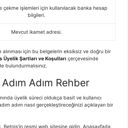
e çekme işlemleri için kullanılacak banka hesap
bilgileri.
Mevcut ikamet adresi.
 alınması için bu belgelerin eksiksiz ve doğru bir
s Üyelik Şartları ve Koşulları
çerçevesinde
nde bulundurmalısınız.
i: Adım Adım Rehber
nda üyelik süreci oldukça basit ve kullanıcı
adım adım nasıl gerçekleştireceğinizi açıklayan bir
k, Betnis’in resmi web sitesine gidin. Anasayfada