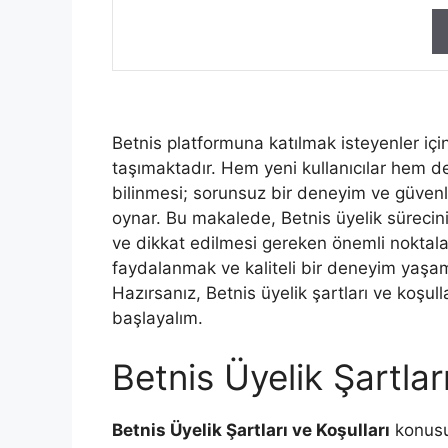
Betnis platformuna katılmak isteyenler içi
taşımaktadır. Hem yeni kullanıcılar hem de
bilinmesi; sorunsuz bir deneyim ve güvenli
oynar. Bu makalede, Betnis üyelik sürecin
ve dikkat edilmesi gereken önemli noktala
faydalanmak ve kaliteli bir deneyim yaşama
Hazırsanız, Betnis üyelik şartları ve koşul
başlayalım.
Betnis Üyelik Şartlar
Betnis Üyelik Şartları ve Koşulları
konusu