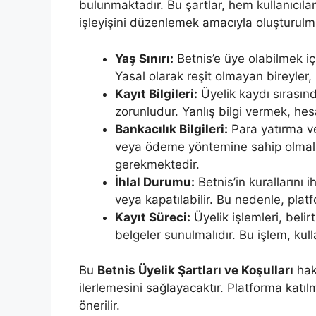
bulunmaktadır. Bu şartlar, hem kullanıcıl
işleyişini düzenlemek amacıyla oluşturulm
Yaş Sınırı:
Betnis’e üye olabilmek i
Yasal olarak reşit olmayan bireyler
Kayıt Bilgileri:
Üyelik kaydı sırasınd
zorunludur. Yanlış bilgi vermek, hes
Bankacılık Bilgileri:
Para yatırma ve
veya ödeme yöntemine sahip olmalısın
gerekmektedir.
İhlal Durumu:
Betnis’in kurallarını i
veya kapatılabilir. Bu nedenle, plat
Kayıt Süreci:
Üyelik işlemleri, beli
belgeler sunulmalıdır. Bu işlem, kull
Bu
Betnis Üyelik Şartları ve Koşulları
hakk
ilerlemesini sağlayacaktır. Platforma katı
önerilir.