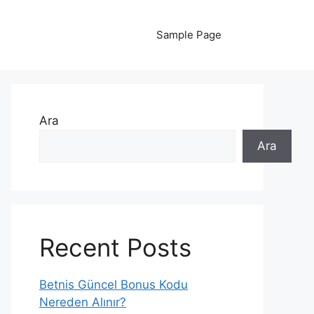
Sample Page
Ara
Ara
Recent Posts
Betnis Güncel Bonus Kodu
Nereden Alınır?