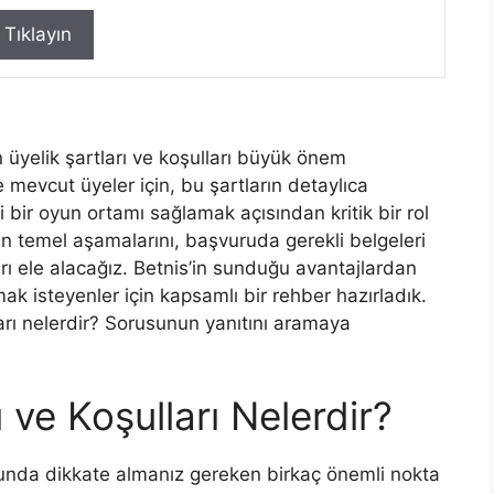
Tıklayın
n üyelik şartları ve koşulları büyük önem
 mevcut üyeler için, bu şartların detaylıca
 bir oyun ortamı sağlamak açısından kritik bir rol
in temel aşamalarını, başvuruda gerekli belgeleri
rı ele alacağız. Betnis’in sunduğu avantajlardan
k isteyenler için kapsamlı bir rehber hazırladık.
ları nelerdir? Sorusunun yanıtını aramaya
ı ve Koşulları Nelerdir?
nda dikkate almanız gereken birkaç önemli nokta