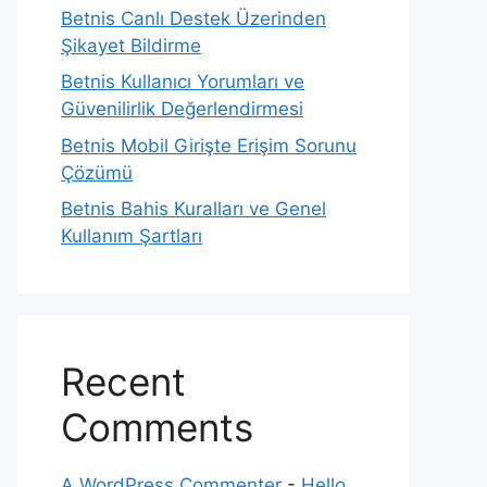
Betnis Canlı Destek Üzerinden
Şikayet Bildirme
Betnis Kullanıcı Yorumları ve
Güvenilirlik Değerlendirmesi
Betnis Mobil Girişte Erişim Sorunu
Çözümü
Betnis Bahis Kuralları ve Genel
Kullanım Şartları
Recent
Comments
A WordPress Commenter
-
Hello