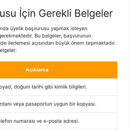
usu İçin Gerekli Belgeler
mında üyelik başvurusu yapmak isteyen
i gerekmektedir. Bu belgeler, başvurunun
kilde ilerlemesi açısından büyük önem taşımaktadır.
elgeler:
Açıklama
oyad, doğum tarihi gibi kimlik bilgileri.
zdanı veya pasaportun uygun bir kopyası.
lefon numarası ve e-posta adresi.