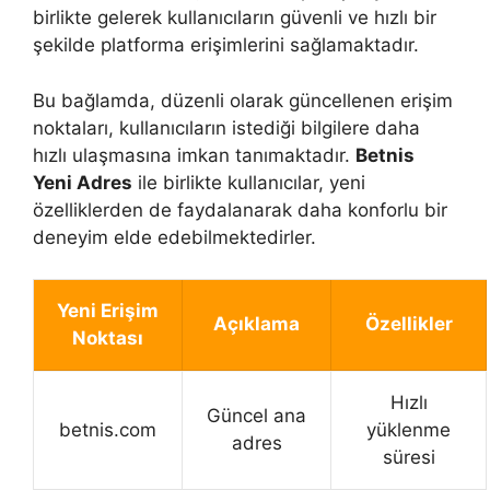
birlikte gelerek kullanıcıların güvenli ve hızlı bir
şekilde platforma erişimlerini sağlamaktadır.
Bu bağlamda, düzenli olarak güncellenen erişim
noktaları, kullanıcıların istediği bilgilere daha
hızlı ulaşmasına imkan tanımaktadır.
Betnis
Yeni Adres
ile birlikte kullanıcılar, yeni
özelliklerden de faydalanarak daha konforlu bir
deneyim elde edebilmektedirler.
Yeni Erişim
Açıklama
Özellikler
Noktası
Hızlı
Güncel ana
betnis.com
yüklenme
adres
süresi