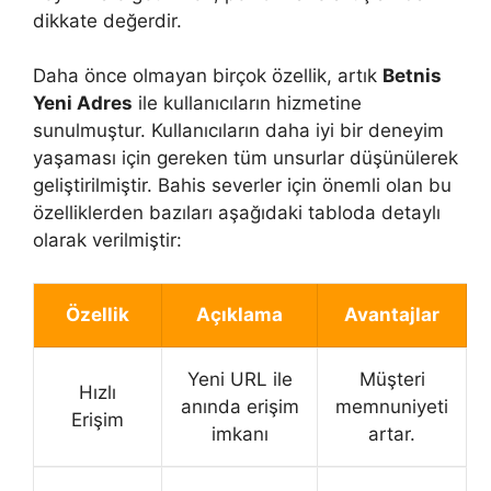
dikkate değerdir.
Daha önce olmayan birçok özellik, artık
Betnis
Yeni Adres
ile kullanıcıların hizmetine
sunulmuştur. Kullanıcıların daha iyi bir deneyim
yaşaması için gereken tüm unsurlar düşünülerek
geliştirilmiştir. Bahis severler için önemli olan bu
özelliklerden bazıları aşağıdaki tabloda detaylı
olarak verilmiştir:
Özellik
Açıklama
Avantajlar
Yeni URL ile
Müşteri
Hızlı
anında erişim
memnuniyeti
Erişim
imkanı
artar.