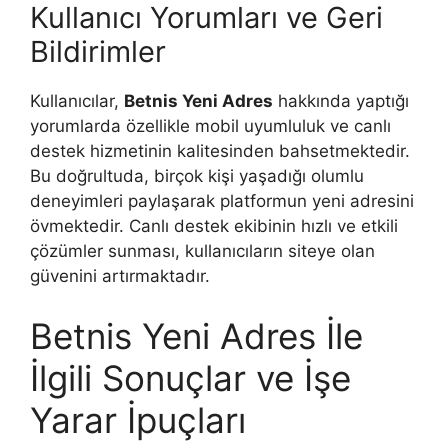
Kullanıcı Yorumları ve Geri
Bildirimler
Kullanıcılar,
Betnis Yeni Adres
hakkında yaptığı
yorumlarda özellikle mobil uyumluluk ve canlı
destek hizmetinin kalitesinden bahsetmektedir.
Bu doğrultuda, birçok kişi yaşadığı olumlu
deneyimleri paylaşarak platformun yeni adresini
övmektedir. Canlı destek ekibinin hızlı ve etkili
çözümler sunması, kullanıcıların siteye olan
güvenini artırmaktadır.
Betnis Yeni Adres İle
İlgili Sonuçlar ve İşe
Yarar İpuçları