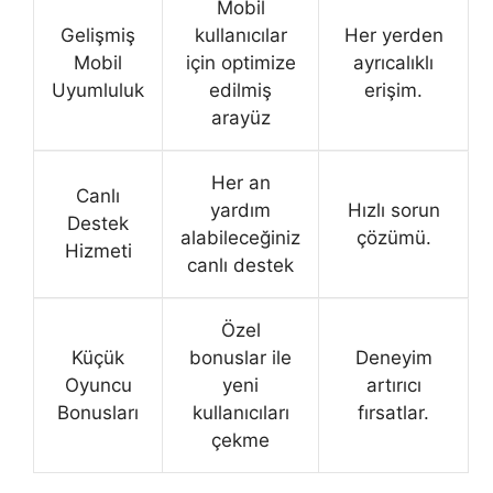
Mobil
Gelişmiş
kullanıcılar
Her yerden
Mobil
için optimize
ayrıcalıklı
Uyumluluk
edilmiş
erişim.
arayüz
Her an
Canlı
yardım
Hızlı sorun
Destek
alabileceğiniz
çözümü.
Hizmeti
canlı destek
Özel
Küçük
bonuslar ile
Deneyim
Oyuncu
yeni
artırıcı
Bonusları
kullanıcıları
fırsatlar.
çekme