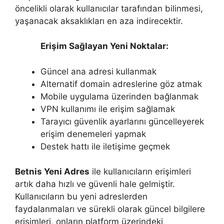
öncelikli olarak kullanıcılar tarafından bilinmesi,
yaşanacak aksaklıkları en aza indirecektir.
Erişim Sağlayan Yeni Noktalar:
Güncel ana adresi kullanmak
Alternatif domain adreslerine göz atmak
Mobile uygulama üzerinden bağlanmak
VPN kullanımı ile erişim sağlamak
Tarayıcı güvenlik ayarlarını güncelleyerek
erişim denemeleri yapmak
Destek hattı ile iletişime geçmek
Betnis Yeni Adres
ile kullanıcıların erişimleri
artık daha hızlı ve güvenli hale gelmiştir.
Kullanıcıların bu yeni adreslerden
faydalanmaları ve sürekli olarak güncel bilgilere
erişimleri, onların platform üzerindeki