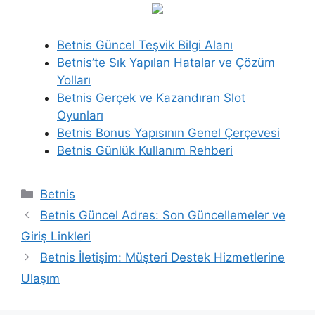
Betnis Güncel Teşvik Bilgi Alanı
Betnis’te Sık Yapılan Hatalar ve Çözüm
Yolları
Betnis Gerçek ve Kazandıran Slot
Oyunları
Betnis Bonus Yapısının Genel Çerçevesi
Betnis Günlük Kullanım Rehberi
Kategoriler
Betnis
Betnis Güncel Adres: Son Güncellemeler ve
Giriş Linkleri
Betnis İletişim: Müşteri Destek Hizmetlerine
Ulaşım