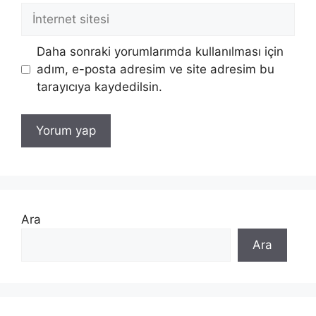
İnternet
sitesi
Daha sonraki yorumlarımda kullanılması için
adım, e-posta adresim ve site adresim bu
tarayıcıya kaydedilsin.
Ara
Ara