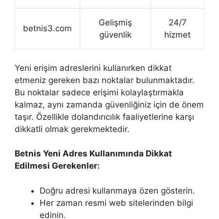
Gelişmiş
24/7
betnis3.com
güvenlik
hizmet
Yeni erişim adreslerini kullanırken dikkat
etmeniz gereken bazı noktalar bulunmaktadır.
Bu noktalar sadece erişimi kolaylaştırmakla
kalmaz, aynı zamanda güvenliğiniz için de önem
taşır. Özellikle dolandırıcılık faaliyetlerine karşı
dikkatli olmak gerekmektedir.
Betnis Yeni Adres Kullanımında Dikkat
Edilmesi Gerekenler:
Doğru adresi kullanmaya özen gösterin.
Her zaman resmi web sitelerinden bilgi
edinin.