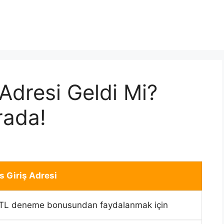
 Adresi Geldi Mi?
rada!
s Giriş Adresi
00 TL deneme bonusundan faydalanmak için