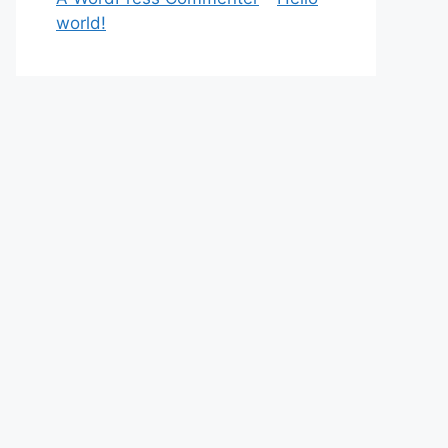
world!