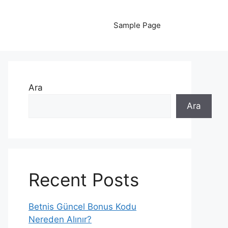
Sample Page
Ara
Ara
Recent Posts
Betnis Güncel Bonus Kodu
Nereden Alınır?