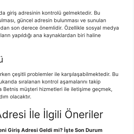
nda giriş adresinin kontrolü gelmektedir. Bu
yulması, güncel adresin bulunması ve sunulan
ndan son derece önemlidir. Özellikle sosyal medya
ruların yapıldığı ana kaynaklardan biri haline
ü
şirken çeşitli problemler ile karşılaşabilmektedir. Bu
ukarıda sıralanan kontrol aşamalarını takip
 Betnis müşteri hizmetleri ile iletişime geçmek,
dım olacaktır.
resi İle İlgili Öneriler
eni Giriş Adresi Geldi mi? İşte Son Durum