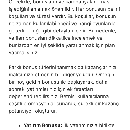
Öncelikle, bonusların ve kampanyaların nasıl
işlediğini anlamak önemlidir. Her bonusun belirli
koşulları ve süresi vardır. Bu koşullar, bonusun
ne zaman kullanılabileceği ve hangi oyunlarda
geçerli olduğu gibi detayları içerir. Bu nedenle,
verilen bonusları dikkatlice incelemek ve
bunlardan en iyi şekilde yararlanmak için plan
yapmalısınız.
Farklı bonus türlerini tanımak da kazançlarınızı
maksimize etmenin bir diğer yoludur. Örneğin;
bir hoş geldin bonusu ile başlayarak, daha
sonraki yatırımlarınız için ek fırsatları
değerlendirebilirsiniz. Betnis, kullanıcılarına
çeşitli promosyonlar sunarak, sürekli bir kazanç
potansiyeli oluşturur.
Yatırım Bonusu
: İlk yatırımınızla birlikte