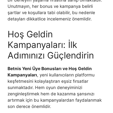
bir deneyim yaşama fırsatına sahip olmaktadır.
Unutmayın, her bonus ve kampanya belirli
şartlar ve koşullara tabi olabilir, bu nedenle
detayları dikkatlice incelemeniz önemlidir.
Hoş Geldin
Kampanyaları: İlk
Adımınızı Güçlendirin
Betnis Yeni Üye Bonusları ve Hoş Geldin
Kampanyaları
, yeni kullanıcıların platformu
keşfetmesini kolaylaştıran eşsiz fırsatlar
sunmaktadır. Hem oyun deneyiminizi
zenginleştirmek hem de kazanma şansınızı
artırmak için bu kampanyalardan faydalanmak
son derece önemlidir.