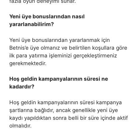
fazla oyun deneyimi sunar.
Yeni üye bonuslarından nasıl
yararlanabilirim?
Yeni üye bonuslarından yararlanmak için
Betnis’e üye olmanız ve belirtilen koşullara göre
ilk para yatırma işleminizi gerçekleştirmeniz
gerekmektedir.
Hoş geldin kampanyalarının süresi ne
kadardır?
Hoş geldin kampanyalarının süresi kampanya
şartlarına bağlıdır, ancak genellikle yeni üye
kaydı yapıldıktan sonra belli bir süre içinde aktif
olmalıdır.