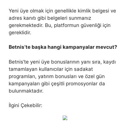
Yeni üye olmak için genellikle kimlik belgesi ve
adres kanıtı gibi belgeleri sunmanız
gerekmektedir. Bu, platformun güvenliği için
gereklidir.
Betnis’te başka hangi kampanyalar mevcut?
Betnis’te yeni üye bonuslarının yanı sıra, kaydı
tamamlayan kullanıcılar için sadakat
programları, yatırım bonusları ve özel gün
kampanyaları gibi çeşitli promosyonlar da
bulunmaktadır.
İlgini Çekebilir: