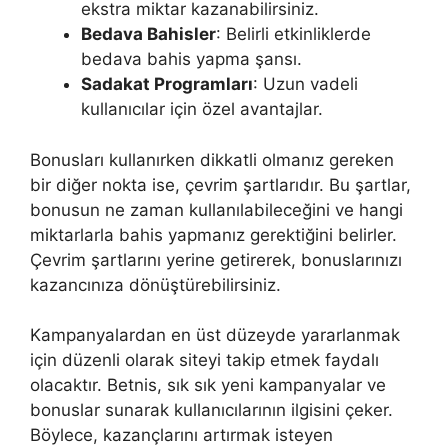
ekstra miktar kazanabilirsiniz.
Bedava Bahisler
: Belirli etkinliklerde
bedava bahis yapma şansı.
Sadakat Programları
: Uzun vadeli
kullanıcılar için özel avantajlar.
Bonusları kullanırken dikkatli olmanız gereken
bir diğer nokta ise, çevrim şartlarıdır. Bu şartlar,
bonusun ne zaman kullanılabileceğini ve hangi
miktarlarla bahis yapmanız gerektiğini belirler.
Çevrim şartlarını yerine getirerek, bonuslarınızı
kazancınıza dönüştürebilirsiniz.
Kampanyalardan en üst düzeyde yararlanmak
için düzenli olarak siteyi takip etmek faydalı
olacaktır. Betnis, sık sık yeni kampanyalar ve
bonuslar sunarak kullanıcılarının ilgisini çeker.
Böylece, kazançlarını artırmak isteyen