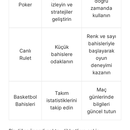
doğru
Poker
izleyin ve
zamanda
stratejiler
kullanın
geliştirin
Renk ve sayı
bahisleriyle
Küçük
Canlı
başlayarak
bahislere
Rulet
oyun
odaklanın
deneyimi
kazanın
Maç
Takım
Basketbol
günlerinde
istatistiklerini
Bahisleri
bilgileri
takip edin
güncel tutun