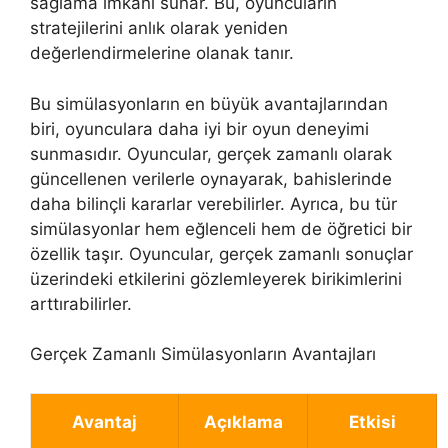
sağlama imkanı sunar. Bu, oyuncuların
stratejilerini anlık olarak yeniden
değerlendirmelerine olanak tanır.
Bu simülasyonların en büyük avantajlarından
biri, oyunculara daha iyi bir oyun deneyimi
sunmasıdır. Oyuncular, gerçek zamanlı olarak
güncellenen verilerle oynayarak, bahislerinde
daha bilinçli kararlar verebilirler. Ayrıca, bu tür
simülasyonlar hem eğlenceli hem de öğretici bir
özellik taşır. Oyuncular, gerçek zamanlı sonuçlar
üzerindeki etkilerini gözlemleyerek birikimlerini
arttırabilirler.
Gerçek Zamanlı Simülasyonların Avantajları
Avantaj
Açıklama
Etkisi