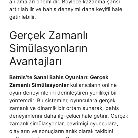
anlamaları önemlidir. Böylece kazanma şansı
artırılabilir ve bahis deneyimi daha keyifli hale
getirilebilir.
Gerçek Zamanlı
Simülasyonların
Avantajları
Betnis’te Sanal Bahis Oyunları: Gerçek
Zamanlı Simülasyonlar
kullanıcıların online
oyun deneyimlerini derinleştiren yenilikçi bir
yöntemdir. Bu sistemler, oyunculara gerçek
zamanlı ve dinamik bir ortam sunarak, bahis
deneyimlerini daha ilgi çekici hale getirir. Gerçek
zamanlı simülasyonlar, çevrimiçi oyunculara,
olayların ve sonuçların anlık olarak takibini