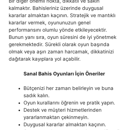
Bir diğer önemli nokta, dikkatli ve sakin
kalmaktır. Bahisleriniz üzerinde duygusal
kararlar almaktan kaçının. Stratejik ve mantıklı
kararlar vermek, oyununuzun genel
performansını olumlu yönde etkileyecektir.
Bunun yanı sıra, oyun süresini de iyi yönetmek
gerekmektedir. Sürekli olarak oyun başında
olmak veya aşırı zaman harcamak, dikkatinizi
dağıtarak kayıplara yol açabilir.
Sanal Bahis Oyunları İçin Öneriler
Bütçenizi her zaman belirleyin ve buna
sadık kalın.
Oyun kurallarını öğrenin ve pratik yapın.
Destek ve müşteri hizmetlerinden
yararlanmaktan çekinmeyin.
Duygusal kararlar almaktan kaçının.