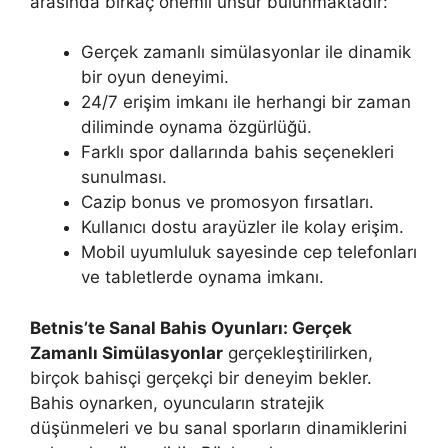
arasında birkaç önemli unsur bulunmaktadır:
Gerçek zamanlı simülasyonlar ile dinamik
bir oyun deneyimi.
24/7 erişim imkanı ile herhangi bir zaman
diliminde oynama özgürlüğü.
Farklı spor dallarında bahis seçenekleri
sunulması.
Cazip bonus ve promosyon fırsatları.
Kullanıcı dostu arayüzler ile kolay erişim.
Mobil uyumluluk sayesinde cep telefonları
ve tabletlerde oynama imkanı.
Betnis’te Sanal Bahis Oyunları: Gerçek
Zamanlı Simülasyonlar
gerçekleştirilirken,
birçok bahisçi gerçekçi bir deneyim bekler.
Bahis oynarken, oyuncuların stratejik
düşünmeleri ve bu sanal sporların dinamiklerini