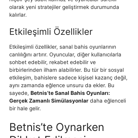
olarak yeni stratejiler geliştirmek durumunda
kalırlar.
Etkileşimli Özellikler
Etkileşimli özellikler, sanal bahis oyunlarının
canlılığını artırır. Oyuncular, diğer kullanıcılarla
sohbet edebilir, rekabet edebilir ve
birbirlerinden ilham alabilirler. Bu tür bir sosyal
etkileşim, bahislere sadece kişisel kazanç değil,
aynı zamanda eğlence unsuru da ekler. Bu
sayede,
Betnis’te Sanal Bahis Oyunları:
Gerçek Zamanlı Simülasyonlar
daha eğlenceli
bir hale gelir.
Betnis’te Oynarken