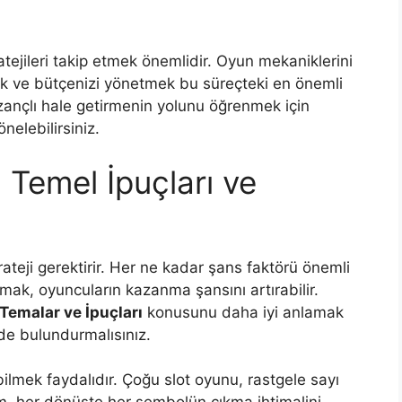
ratejileri takip etmek önemlidir. Oyun mekaniklerini
ek ve bütçenizi yönetmek bu süreçteki en önemli
azançlı hale getirmenin yolunu öğrenmek için
nelebilirsiniz.
 Temel İpuçları ve
trateji gerektirir. Her ne kadar şans faktörü önemli
amak, oyuncuların kazanma şansını artırabilir.
 Temalar ve İpuçları
konusunu daha iyi anlamak
nde bulundurmalısınız.
ı bilmek faydalıdır. Çoğu slot oyunu, rastgele sayı