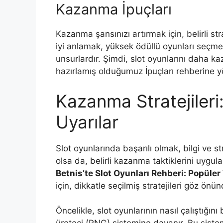
Kazanma İpuçları
Kazanma şansınızı artırmak için, belirli st
iyi anlamak, yüksek ödüllü oyunları seçm
unsurlardır. Şimdi, slot oyunlarını daha k
hazırlamış olduğumuz İpuçları rehberine yö
Kazanma Stratejileri:
Uyarılar
Slot oyunlarında başarılı olmak, bilgi ve s
olsa da, belirli kazanma taktiklerini uygul
Betnis’te Slot Oyunları Rehberi: Popüler
için, dikkatle seçilmiş stratejileri göz önü
Öncelikle, slot oyunlarının nasıl çalıştığın