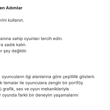
ken Adımlar
ini kullanın.
anına sahip oyunları tercih edin.
ra sadık kalın.
 şey değildir.
oyuncuların ilgi alanlarına göre çeşitlilik gösterir.
sik temalar ile oyunculara zengin bir portföy
 grafik, ses ve oyun mekanikleriyle
 oyunda farklı bir deneyim yaşamalarını