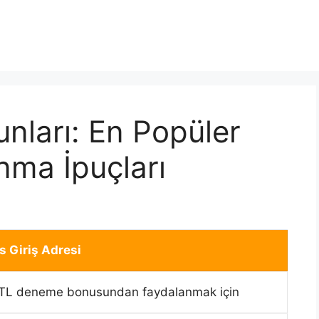
unları: En Popüler
nma İpuçları
s Giriş Adresi
00 TL deneme bonusundan faydalanmak için