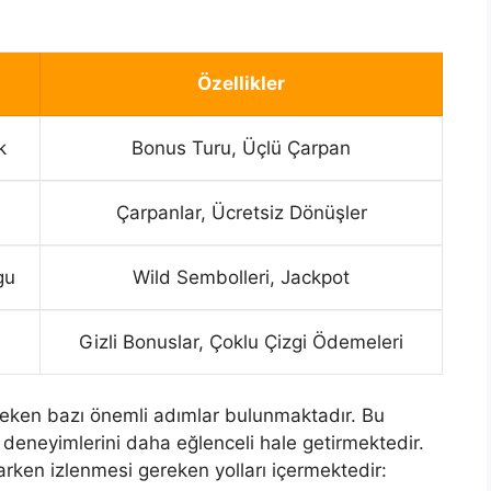
Özellikler
k
Bonus Turu, Üçlü Çarpan
Çarpanlar, Ücretsiz Dönüşler
gu
Wild Sembolleri, Jackpot
Gizli Bonuslar, Çoklu Çizgi Ödemeleri
reken bazı önemli adımlar bulunmaktadır. Bu
 deneyimlerini daha eğlenceli hale getirmektedir.
narken izlenmesi gereken yolları içermektedir: