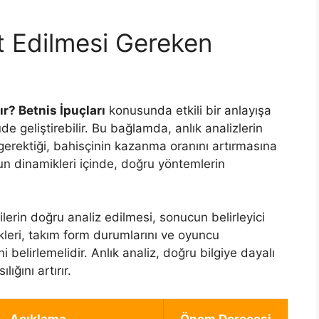
t Edilmesi Gereken
ır? Betnis İpuçları
konusunda etkili bir anlayışa
e geliştirebilir. Bu bağlamda, anlık analizlerin
 gerektiği, bahisçinin kazanma oranını artırmasına
oyun dinamikleri içinde, doğru yöntemlerin
ilerin doğru analiz edilmesi, sonucun belirleyici
tikleri, takım form durumlarını ve oyuncu
i belirlemelidir. Anlık analiz, doğru bilgiye dayalı
ığını artırır.
Açıklama
Önem Derecesi