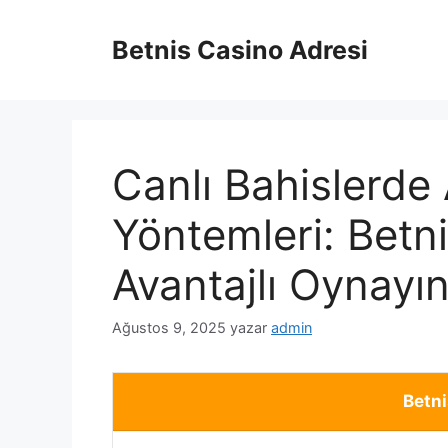
İçeriğe
atla
Betnis Casino Adresi
Canlı Bahislerde 
Yöntemleri: Betni
Avantajlı Oynayı
Ağustos 9, 2025
yazar
admin
Betni