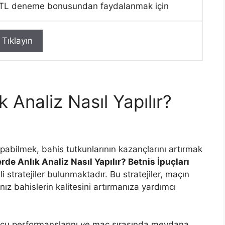
00 TL deneme bonusundan faydalanmak için
Tıklayın
k Analiz Nasıl Yapılır?
yapabilmek, bahis tutkunlarının kazançlarını artırmak
rde Anlık Analiz Nasıl Yapılır? Betnis İpuçları
 stratejiler bulunmaktadır. Bu stratejiler, maçın
ız bahislerin kalitesini artırmanıza yardımcı
yuncu performanslarını ve maç sırasında meydana