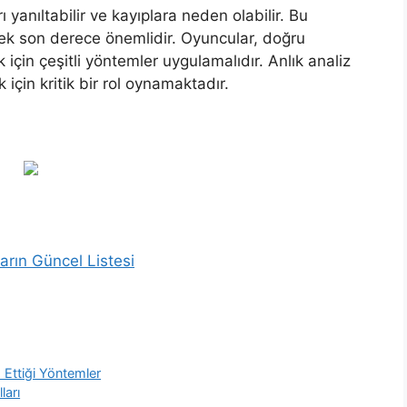
 yanıltabilir ve kayıplara neden olabilir. Bu
rmek son derece önemlidir. Oyuncular, doğru
k için çeşitli yöntemler uygulamalıdır. Anlık analiz
için kritik bir rol oynamaktadır.
arın Güncel Listesi
h Ettiği Yöntemler
ları