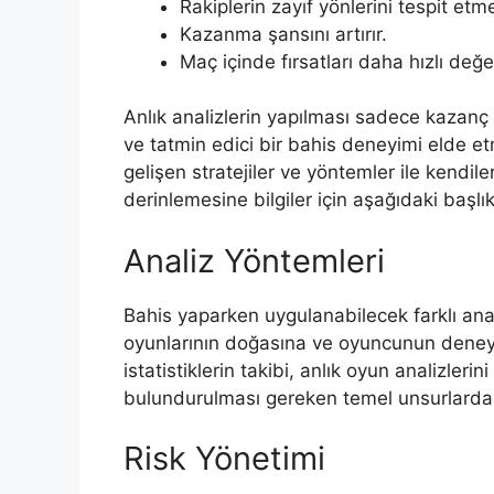
Rakiplerin zayıf yönlerini tespit etm
Kazanma şansını artırır.
Maç içinde fırsatları daha hızlı değ
Anlık analizlerin yapılması sadece kazanç
ve tatmin edici bir bahis deneyimi elde etm
gelişen stratejiler ve yöntemler ile kendil
derinlemesine bilgiler için aşağıdaki başl
Analiz Yöntemleri
Bahis yaparken uygulanabilecek farklı ana
oyunlarının doğasına ve oyuncunun deneyimi
istatistiklerin takibi, anlık oyun analizleri
bulundurulması gereken temel unsurlardan 
Risk Yönetimi