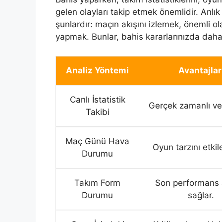
gelen olayları takip etmek önemlidir. Anlık
şunlardır: maçın akışını izlemek, önemli ola
yapmak. Bunlar, bahis kararlarınızda daha 
Analiz Yöntemi
Avantajlar
Canlı İstatistik
Gerçek zamanlı ver
Takibi
Maç Günü Hava
Oyun tarzını etkile
Durumu
Takım Form
Son performans a
Durumu
sağlar.