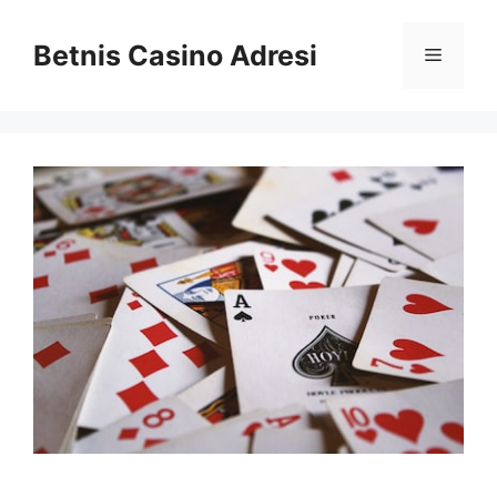
İçeriğe
atla
Betnis Casino Adresi
Menü