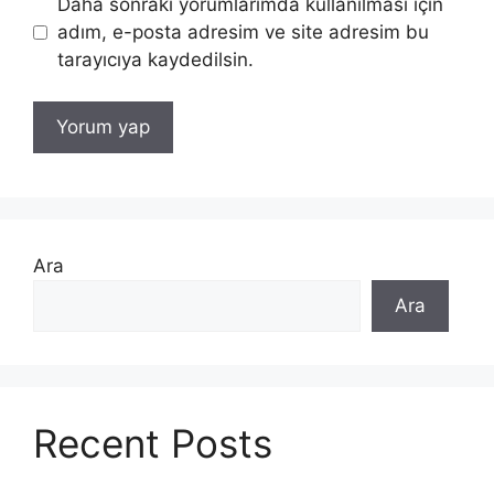
Daha sonraki yorumlarımda kullanılması için
adım, e-posta adresim ve site adresim bu
tarayıcıya kaydedilsin.
Ara
Ara
Recent Posts