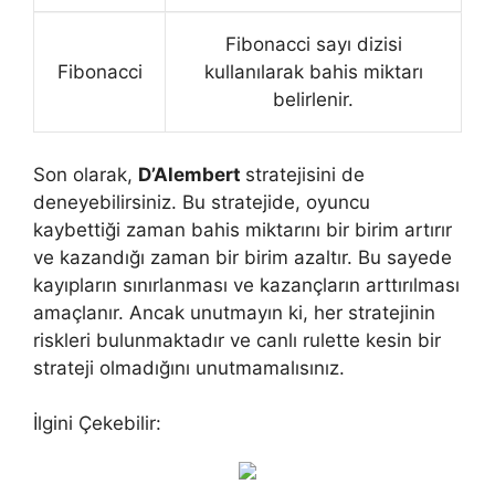
Fibonacci sayı dizisi
Fibonacci
kullanılarak bahis miktarı
belirlenir.
Son olarak,
D’Alembert
stratejisini de
deneyebilirsiniz. Bu stratejide, oyuncu
kaybettiği zaman bahis miktarını bir birim artırır
ve kazandığı zaman bir birim azaltır. Bu sayede
kayıpların sınırlanması ve kazançların arttırılması
amaçlanır. Ancak unutmayın ki, her stratejinin
riskleri bulunmaktadır ve canlı rulette kesin bir
strateji olmadığını unutmamalısınız.
İlgini Çekebilir: