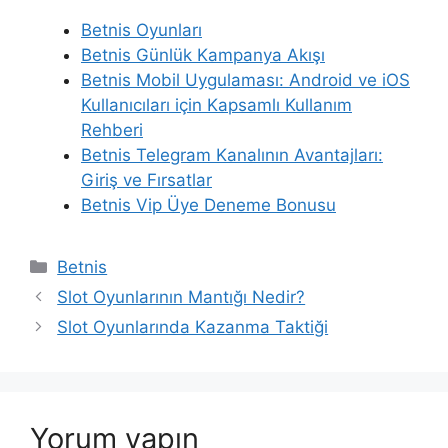
Betnis Oyunları
Betnis Günlük Kampanya Akışı
Betnis Mobil Uygulaması: Android ve iOS
Kullanıcıları için Kapsamlı Kullanım
Rehberi
Betnis Telegram Kanalının Avantajları:
Giriş ve Fırsatlar
Betnis Vip Üye Deneme Bonusu
Kategoriler
Betnis
Slot Oyunlarının Mantığı Nedir?
Slot Oyunlarında Kazanma Taktiği
Yorum yapın