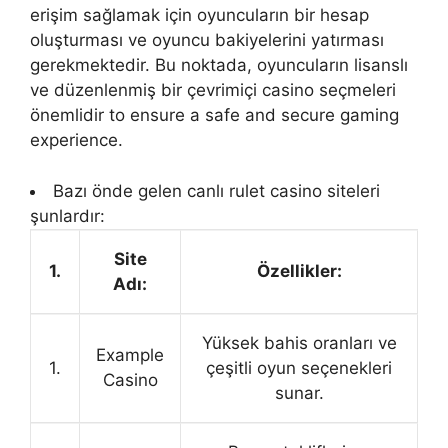
erişim sağlamak için oyuncuların bir hesap
oluşturması ve oyuncu bakiyelerini yatırması
gerekmektedir. Bu noktada, oyuncuların lisanslı
ve düzenlenmiş bir çevrimiçi casino seçmeleri
önemlidir to ensure a safe and secure gaming
experience.
Bazı önde gelen canlı rulet casino siteleri
şunlardır:
Site
1.
Özellikler:
Adı:
Yüksek bahis oranları ve
Example
1.
çeşitli oyun seçenekleri
Casino
sunar.