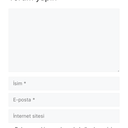
Yorum
İsim
E-
posta
İnternet
sitesi