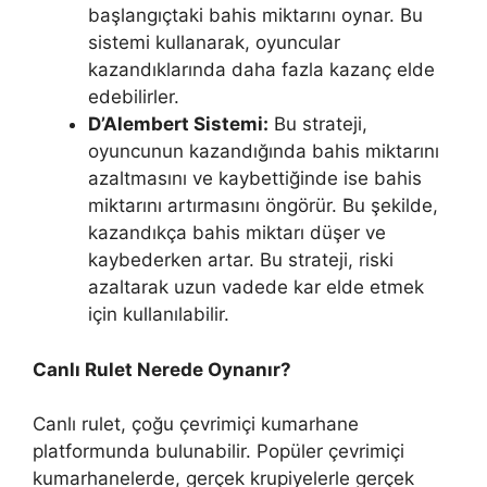
başlangıçtaki bahis miktarını oynar. Bu
sistemi kullanarak, oyuncular
kazandıklarında daha fazla kazanç elde
edebilirler.
D’Alembert Sistemi:
Bu strateji,
oyuncunun kazandığında bahis miktarını
azaltmasını ve kaybettiğinde ise bahis
miktarını artırmasını öngörür. Bu şekilde,
kazandıkça bahis miktarı düşer ve
kaybederken artar. Bu strateji, riski
azaltarak uzun vadede kar elde etmek
için kullanılabilir.
Canlı Rulet Nerede Oynanır?
Canlı rulet, çoğu çevrimiçi kumarhane
platformunda bulunabilir. Popüler çevrimiçi
kumarhanelerde, gerçek krupiyelerle gerçek