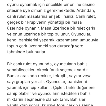
oyunu oynamak için öncelikle bir online casino
sitesine üye olmanız gerekmektedir. Ardından,
canlı rulet masalarına erişebilirsiniz. Canlı rulet,
gerçek bir krupiyenin yönettiği bir masa
üzerinde oynanır. Masa üzerinde bir rulet çarkı
ve onun üzerinde bir top bulunur. Oyuncular,
kendi bahislerini yaparak kazanmanın umuduyla
topun çark üzerindeki son duracağı yere
tahminde bulunurlar.
Bir canlı rulet oyununda, oyuncuların bahis
yapabilecekleri birçok farklı seçenek vardır.
Bunlar arasında renkler, tek-çift, sayılar veya
sayı grupları yer alır. Oyuncular, bahislerini
yapmak için çip kullanır. Çipler, farklı değerlere
sahip olabilir ve oyuncuların istedikleri bahis
miktarını seçmesine olanak tanır. Bahisler
yapıldıktan sonra, krupiye topu çarkın üzerine