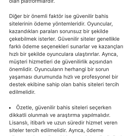
olan platformlardır.
Diğer bir önemli faktör ise güvenilir bahis
sitelerinin ödeme yöntemleridir. Oyuncular,
kazandıkları paraları sorunsuz bir şekilde
çekebilmek isterler. Güvenilir siteler genellikle
farklı ödeme seçenekleri sunarlar ve kazançları
hızlı bir şekilde oyunculara ulaştırırlar. Ayrıca,
müşteri hizmetleri de güvenilirlik açısından
önemlidir. Oyuncuların herhangi bir sorun
yaşaması durumunda hızlı ve profesyonel bir
destek ekibine sahip olan bahis siteleri tercih
edilmelidir.
Özetle, güvenilir bahis siteleri seçerken
dikkatli olunmalı ve araştırma yapılmalıdır.
Lisanslı, itibarlı ve uzun süredir hizmet veren
siteler tercih edilmelidir. Ayrıca, ödeme