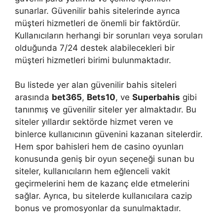
sunarlar. Güvenilir bahis sitelerinde ayrıca
müşteri hizmetleri de önemli bir faktördür.
Kullanıcıların herhangi bir sorunları veya soruları
olduğunda 7/24 destek alabilecekleri bir
müşteri hizmetleri birimi bulunmaktadır.
Bu listede yer alan güvenilir bahis siteleri
arasında
bet365
,
Bets10
, ve
Superbahis
gibi
tanınmış ve güvenilir siteler yer almaktadır. Bu
siteler yıllardır sektörde hizmet veren ve
binlerce kullanıcının güvenini kazanan sitelerdir.
Hem spor bahisleri hem de casino oyunları
konusunda geniş bir oyun seçeneği sunan bu
siteler, kullanıcıların hem eğlenceli vakit
geçirmelerini hem de kazanç elde etmelerini
sağlar. Ayrıca, bu sitelerde kullanıcılara cazip
bonus ve promosyonlar da sunulmaktadır.