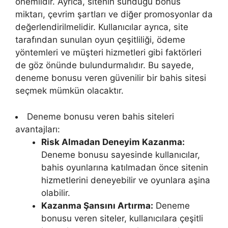
önemlidir. Ayrıca, sitenin sunduğu bonus
miktarı, çevrim şartları ve diğer promosyonlar da
değerlendirilmelidir. Kullanıcılar ayrıca, site
tarafından sunulan oyun çeşitliliği, ödeme
yöntemleri ve müşteri hizmetleri gibi faktörleri
de göz önünde bulundurmalıdır. Bu sayede,
deneme bonusu veren güvenilir bir bahis sitesi
seçmek mümkün olacaktır.
Deneme bonusu veren bahis siteleri
avantajları:
Risk Almadan Deneyim Kazanma:
Deneme bonusu sayesinde kullanıcılar,
bahis oyunlarına katılmadan önce sitenin
hizmetlerini deneyebilir ve oyunlara aşina
olabilir.
Kazanma Şansını Artırma:
Deneme
bonusu veren siteler, kullanıcılara çeşitli