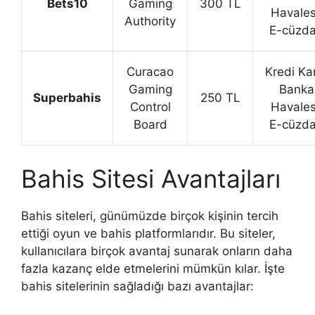
Bets10
Gaming
300 TL
Havales
Authority
E-cüzd
Curacao
Kredi Kar
Gaming
Banka
Superbahis
250 TL
Control
Havales
Board
E-cüzd
Bahis Sitesi Avantajları
Bahis siteleri, günümüzde birçok kişinin tercih
ettiği oyun ve bahis platformlarıdır. Bu siteler,
kullanıcılara birçok avantaj sunarak onların daha
fazla kazanç elde etmelerini mümkün kılar. İşte
bahis sitelerinin sağladığı bazı avantajlar: