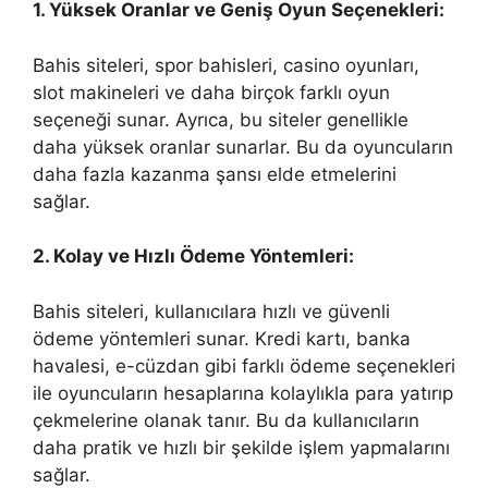
1. Yüksek Oranlar ve Geniş Oyun Seçenekleri:
Bahis siteleri, spor bahisleri, casino oyunları,
slot makineleri ve daha birçok farklı oyun
seçeneği sunar. Ayrıca, bu siteler genellikle
daha yüksek oranlar sunarlar. Bu da oyuncuların
daha fazla kazanma şansı elde etmelerini
sağlar.
2. Kolay ve Hızlı Ödeme Yöntemleri:
Bahis siteleri, kullanıcılara hızlı ve güvenli
ödeme yöntemleri sunar. Kredi kartı, banka
havalesi, e-cüzdan gibi farklı ödeme seçenekleri
ile oyuncuların hesaplarına kolaylıkla para yatırıp
çekmelerine olanak tanır. Bu da kullanıcıların
daha pratik ve hızlı bir şekilde işlem yapmalarını
sağlar.