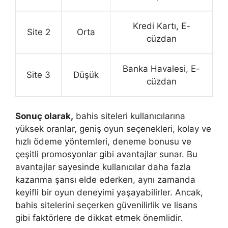
Kredi Kartı, E-
Site 2
Orta
cüzdan
Banka Havalesi, E-
Site 3
Düşük
cüzdan
Sonuç olarak,
bahis siteleri kullanıcılarına
yüksek oranlar, geniş oyun seçenekleri, kolay ve
hızlı ödeme yöntemleri, deneme bonusu ve
çeşitli promosyonlar gibi avantajlar sunar. Bu
avantajlar sayesinde kullanıcılar daha fazla
kazanma şansı elde ederken, aynı zamanda
keyifli bir oyun deneyimi yaşayabilirler. Ancak,
bahis sitelerini seçerken güvenilirlik ve lisans
gibi faktörlere de dikkat etmek önemlidir.