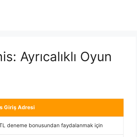
is: Ayrıcalıklı Oyun
s Giriş Adresi
00 TL deneme bonusundan faydalanmak için