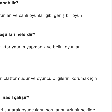
nanabilir?
yunları ve canlı oyunlar gibi geniş bir oyun
şulları nelerdir?
miktar yatırım yapmanız ve belirli oyunları
yun platformudur ve oyuncu bilgilerini korumak için
 nasıl çalışır?
i sunarak oyuncuların sorularını hızlı bir şekilde