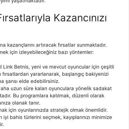
yimi yaşatmaktadır.
Fırsatlarıyla Kazancınızı
a kazançlarını artıracak fırsatlar sunmaktadır.
rmek için izleyebileceğiniz bazı yöntemler:
l Link Betnis, yeni ve mevcut oyuncular için çeşitli
fırsatlardan yararlanarak, başlangıç bakiyenizi
a şansı elde edebilirsiniz.
aha uzun süre kalan oyunculara yönelik sadakat
adır. Bu programlara katılmak, düzenli olarak
ıza olanak tanır.
ak için oyunlarınızda stratejik olmak önemlidir.
iyi bahis türlerini seçmek, kayıplarınızı minimize
r.