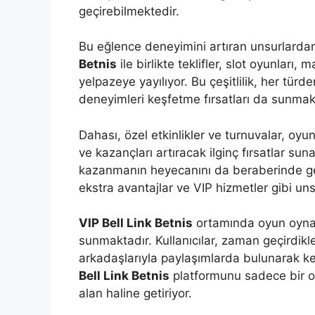
geçirebilmektedir.
Bu eğlence deneyimini artıran unsurlardan 
Betnis
ile birlikte teklifler, slot oyunları,
yelpazeye yayılıyor. Bu çeşitlilik, her türd
deneyimleri keşfetme fırsatları da sunmak
Dahası, özel etkinlikler ve turnuvalar, oyu
ve kazançları artıracak ilginç fırsatlar sun
kazanmanın heyecanını da beraberinde get
ekstra avantajlar ve VIP hizmetler gibi uns
VIP Bell Link Betnis
ortamında oyun oyna
sunmaktadır. Kullanıcılar, zaman geçirdikleri
arkadaşlarıyla paylaşımlarda bulunarak keyif
Bell Link Betnis
platformunu sadece bir oy
alan haline getiriyor.