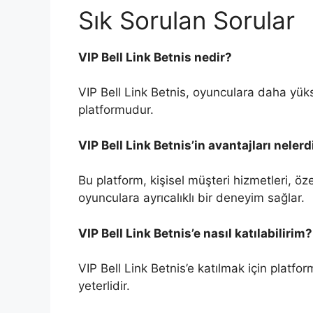
Sık Sorulan Sorular
VIP Bell Link Betnis nedir?
VIP Bell Link Betnis, oyunculara daha yük
platformudur.
VIP Bell Link Betnis’in avantajları nelerd
Bu platform, kişisel müşteri hizmetleri, ö
oyunculara ayrıcalıklı bir deneyim sağlar.
VIP Bell Link Betnis’e nasıl katılabilirim?
VIP Bell Link Betnis’e katılmak için platf
yeterlidir.