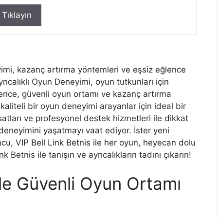
Tıklayın
yimi, kazanç artırma yöntemleri ve eşsiz eğlence
Ayrıcalıklı Oyun Deneyimi, oyun tutkunları için
ğlence, güvenli oyun ortamı ve kazanç artırma
kaliteli bir oyun deneyimi arayanlar için ideal bir
satları ve profesyonel destek hizmetleri ile dikkat
deneyimini yaşatmayı vaat ediyor. İster yeni
ncu, VIP Bell Link Betnis ile her oyun, heyecan dolu
Betnis ile tanışın ve ayrıcalıkların tadını çıkarın!
 İle Güvenli Oyun Ortamı