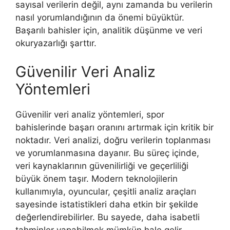
sayısal verilerin değil, aynı zamanda bu verilerin
nasıl yorumlandığının da önemi büyüktür.
Başarılı bahisler için, analitik düşünme ve veri
okuryazarlığı şarttır.
Güvenilir Veri Analiz
Yöntemleri
Güvenilir veri analiz yöntemleri, spor
bahislerinde başarı oranını artırmak için kritik bir
noktadır. Veri analizi, doğru verilerin toplanması
ve yorumlanmasına dayanır. Bu süreç içinde,
veri kaynaklarının güvenilirliği ve geçerliliği
büyük önem taşır. Modern teknolojilerin
kullanımıyla, oyuncular, çeşitli analiz araçları
sayesinde istatistikleri daha etkin bir şekilde
değerlendirebilirler. Bu sayede, daha isabetli
tahminler yapabilmek mümkün hale gelir.