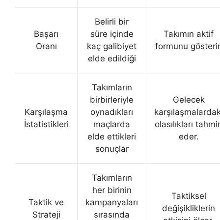
Belirli bir
Başarı
süre içinde
Takımın aktif
Oranı
kaç galibiyet
formunu gösterir
elde edildiği
Takımların
birbirleriyle
Gelecek
Karşılaşma
oynadıkları
karşılaşmalardak
İstatistikleri
maçlarda
olasılıkları tahmi
elde ettikleri
eder.
sonuçlar
Takımların
her birinin
Taktiksel
Taktik ve
kampanyaları
değişikliklerin
Strateji
sırasında