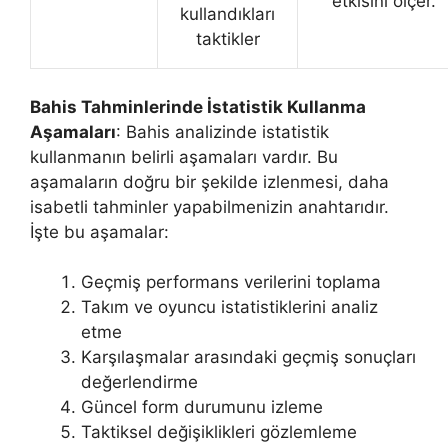
etkisini ölçer.
kullandıkları
taktikler
Bahis Tahminlerinde İstatistik Kullanma
Aşamaları
: Bahis analizinde istatistik
kullanmanın belirli aşamaları vardır. Bu
aşamaların doğru bir şekilde izlenmesi, daha
isabetli tahminler yapabilmenizin anahtarıdır.
İşte bu aşamalar:
Geçmiş performans verilerini toplama
Takım ve oyuncu istatistiklerini analiz
etme
Karşılaşmalar arasındaki geçmiş sonuçları
değerlendirme
Güncel form durumunu izleme
Taktiksel değişiklikleri gözlemleme