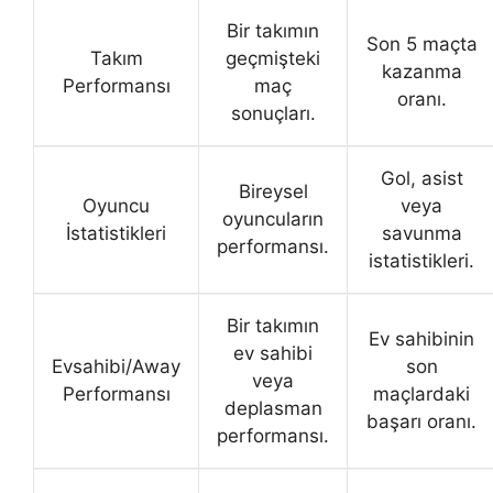
Bir takımın
Son 5 maçta
Takım
geçmişteki
kazanma
Performansı
maç
oranı.
sonuçları.
Gol, asist
Bireysel
Oyuncu
veya
oyuncuların
İstatistikleri
savunma
performansı.
istatistikleri.
Bir takımın
Ev sahibinin
ev sahibi
Evsahibi/Away
son
veya
Performansı
maçlardaki
deplasman
başarı oranı.
performansı.