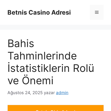
İçeriğe
atla
Betnis Casino Adresi
Menü
Bahis
Tahminlerinde
İstatistiklerin Rolü
ve Önemi
Ağustos 24, 2025
yazar
admin