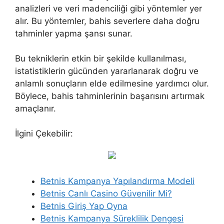
analizleri ve veri madenciliği gibi yöntemler yer
alır. Bu yöntemler, bahis severlere daha doğru
tahminler yapma şansı sunar.
Bu tekniklerin etkin bir şekilde kullanılması,
istatistiklerin gücünden yararlanarak doğru ve
anlamlı sonuçların elde edilmesine yardımcı olur.
Böylece, bahis tahminlerinin başarısını artırmak
amaçlanır.
İlgini Çekebilir:
Betnis Kampanya Yapılandırma Modeli
Betnis Canlı Casino Güvenilir Mi?
Betnis Giriş Yap Oyna
Betnis Kampanya Süreklilik Dengesi