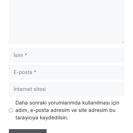
İsim
E-
posta
İnternet
sitesi
Daha sonraki yorumlarımda kullanılması için
adım, e-posta adresim ve site adresim bu
tarayıcıya kaydedilsin.