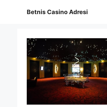
İçeriğe
atla
Betnis Casino Adresi