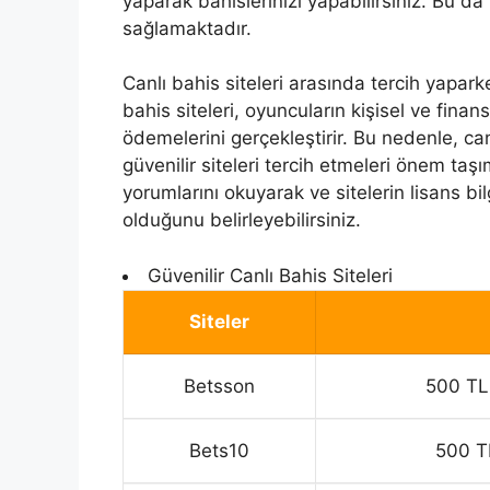
yaparak bahislerinizi yapabilirsiniz. Bu d
sağlamaktadır.
Canlı bahis siteleri arasında tercih yaparke
bahis siteleri, oyuncuların kişisel ve finansa
ödemelerini gerçekleştirir. Bu nedenle, ca
güvenilir siteleri tercih etmeleri önem taş
yorumlarını okuyarak ve sitelerin lisans bil
olduğunu belirleyebilirsiniz.
Güvenilir Canlı Bahis Siteleri
Siteler
Betsson
500 TL
Bets10
500 TL