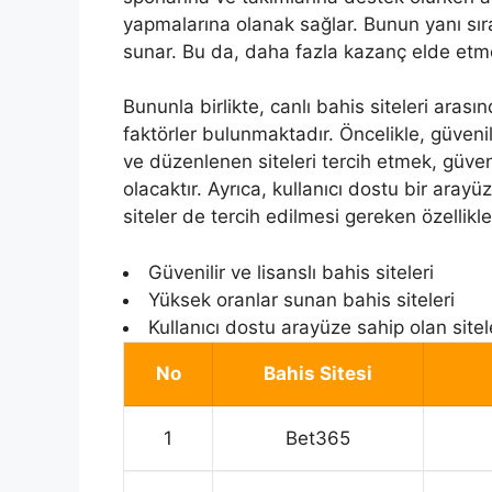
yapmalarına olanak sağlar. Bunun yanı sıra,
sunar. Bu da, daha fazla kazanç elde etme
Bununla birlikte, canlı bahis siteleri ara
faktörler bulunmaktadır. Öncelikle, güvenili
ve düzenlenen siteleri tercih etmek, güve
olacaktır. Ayrıca, kullanıcı dostu bir ara
siteler de tercih edilmesi gereken özellikle
Güvenilir ve lisanslı bahis siteleri
Yüksek oranlar sunan bahis siteleri
Kullanıcı dostu arayüze sahip olan sitel
No
Bahis Sitesi
1
Bet365