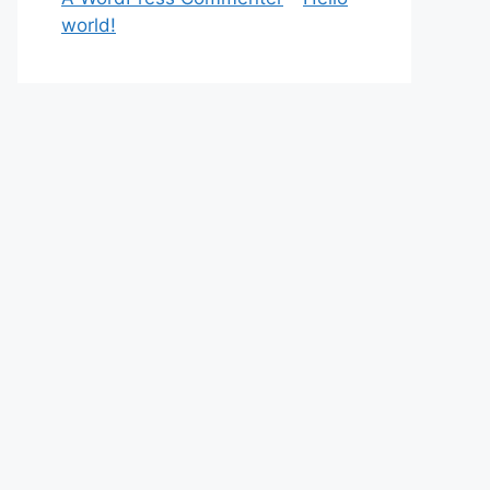
world!