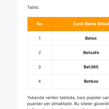
Tablo:
No
Canlı Bahis Sitesi
1
Betex
2
Betsafe
3
Bet365
4
Betboo
Yukarıda verilen tabloda, bazı popüler canlı 
puanları yer almaktadır. Bu siteler güveni