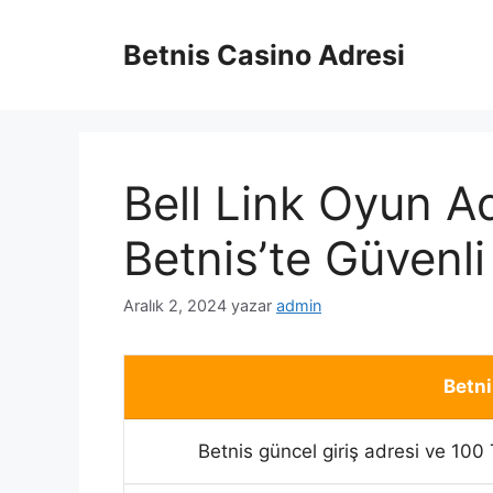
İçeriğe
atla
Betnis Casino Adresi
Bell Link Oyun A
Betnis’te Güvenl
Aralık 2, 2024
yazar
admin
Betni
Betnis güncel giriş adresi ve 1