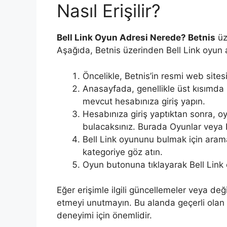
Nasıl Erişilir?
Bell Link Oyun Adresi Nerede? Betnis
üz
Aşağıda, Betnis üzerinden Bell Link oyun a
Öncelikle, Betnis’in resmi web sites
Anasayfada, genellikle üst kısımda
mevcut hesabınıza giriş yapın.
Hesabınıza giriş yaptıktan sonra, 
bulacaksınız. Burada Oyunlar veya 
Bell Link oyununu bulmak için arama
kategoriye göz atın.
Oyun butonuna tıklayarak Bell Link o
Eğer erişimle ilgili güncellemeler veya deği
etmeyi unutmayın. Bu alanda geçerli olan 
deneyimi için önemlidir.