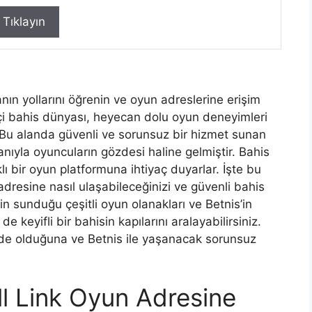
Tıklayın
nın yollarını öğrenin ve oyun adreslerine erişim
i bahis dünyası, heyecan dolu oyun deneyimleri
r. Bu alanda güvenli ve sorunsuz bir hizmet sunan
anıyla oyuncuların gözdesi haline gelmiştir. Bahis
lı bir oyun platformuna ihtiyaç duyarlar. İşte bu
dresine nasıl ulaşabileceğinizi ve güvenli bahis
in sunduğu çeşitli oyun olanakları ve Betnis’in
 de keyifli bir bahisin kapılarını aralayabilirsiniz.
ede olduğuna ve Betnis ile yaşanacak sorunsuz
ll Link Oyun Adresine