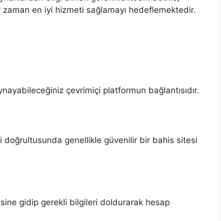
er zaman en iyi hizmeti sağlamayı hedeflemektedir.
ynayabileceğiniz çevrimiçi platformun bağlantısıdır.
ri doğrultusunda genellikle güvenilir bir bahis sitesi
esine gidip gerekli bilgileri doldurarak hesap