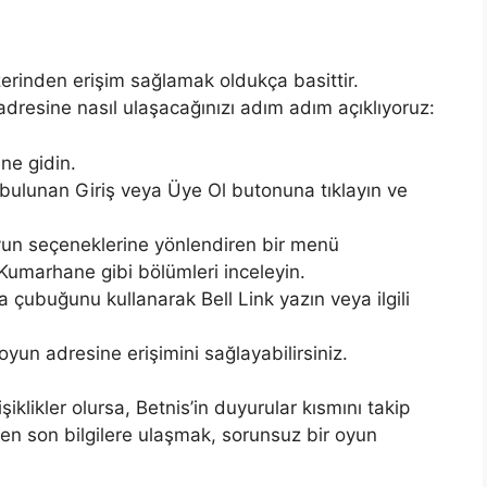
erinden erişim sağlamak oldukça basittir.
dresine nasıl ulaşacağınızı adım adım açıklıyoruz:
ine gidin.
 bulunan Giriş veya Üye Ol butonuna tıklayın ve
oyun seçeneklerine yönlendiren bir menü
Kumarhane gibi bölümleri inceleyin.
 çubuğunu kullanarak Bell Link yazın veya ilgili
yun adresine erişimini sağlayabilirsiniz.
şiklikler olursa, Betnis’in duyurular kısmını takip
en son bilgilere ulaşmak, sorunsuz bir oyun