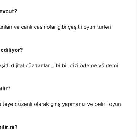
mevcut?
arı ve canlı casinolar gibi çeşitli oyun türleri
ediliyor?
şitli dijital cüzdanlar gibi bir dizi ödeme yöntemi
ılır?
teye düzenli olarak giriş yapmanız ve belirli oyun
bilirim?