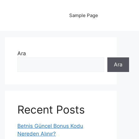
Sample Page
Ara
Ara
Recent Posts
Betnis Güncel Bonus Kodu
Nereden Alınır?