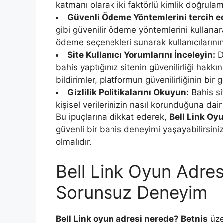
katmanı olarak iki faktörlü kimlik doğrulama 
Güvenli Ödeme Yöntemlerini tercih e
gibi güvenilir ödeme yöntemlerini kullanarak
ödeme seçenekleri sunarak kullanıcılarının 
Site Kullanıcı Yorumlarını İnceleyin:
Di
bahis yaptığınız sitenin güvenilirliği hakkın
bildirimler, platformun güvenilirliğinin bir g
Gizlilik Politikalarını Okuyun:
Bahis sit
kişisel verilerinizin nasıl korunduğuna dair 
Bu ipuçlarına dikkat ederek,
Bell Link Oy
güvenli bir bahis deneyimi yaşayabilirsini
olmalıdır.
Bell Link Oyun Adres
Sorunsuz Deneyim
Bell Link oyun adresi nerede? Betnis
üze