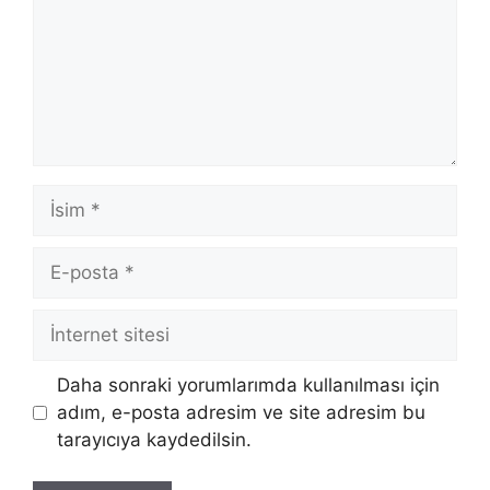
İsim
E-
posta
İnternet
sitesi
Daha sonraki yorumlarımda kullanılması için
adım, e-posta adresim ve site adresim bu
tarayıcıya kaydedilsin.