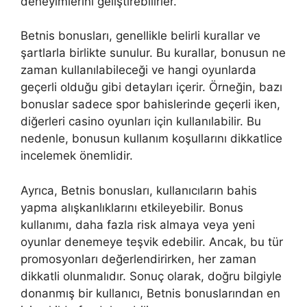
deneyimlerini geliştirebilirler.
Betnis bonusları, genellikle belirli kurallar ve
şartlarla birlikte sunulur. Bu kurallar, bonusun ne
zaman kullanılabileceği ve hangi oyunlarda
geçerli olduğu gibi detayları içerir. Örneğin, bazı
bonuslar sadece spor bahislerinde geçerli iken,
diğerleri casino oyunları için kullanılabilir. Bu
nedenle, bonusun kullanım koşullarını dikkatlice
incelemek önemlidir.
Ayrıca, Betnis bonusları, kullanıcıların bahis
yapma alışkanlıklarını etkileyebilir. Bonus
kullanımı, daha fazla risk almaya veya yeni
oyunlar denemeye teşvik edebilir. Ancak, bu tür
promosyonları değerlendirirken, her zaman
dikkatli olunmalıdır. Sonuç olarak, doğru bilgiyle
donanmış bir kullanıcı, Betnis bonuslarından en