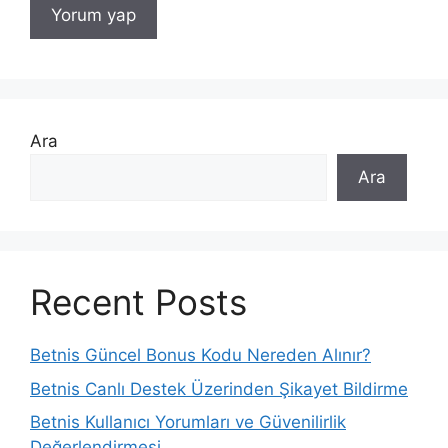
Ara
Ara
Recent Posts
Betnis Güncel Bonus Kodu Nereden Alınır?
Betnis Canlı Destek Üzerinden Şikayet Bildirme
Betnis Kullanıcı Yorumları ve Güvenilirlik
Değerlendirmesi