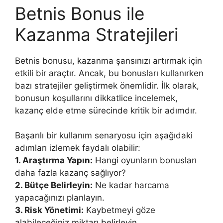
Betnis Bonus ile
Kazanma Stratejileri
Betnis bonusu, kazanma şansınızı artırmak için
etkili bir araçtır. Ancak, bu bonusları kullanırken
bazı stratejiler geliştirmek önemlidir. İlk olarak,
bonusun koşullarını dikkatlice incelemek,
kazanç elde etme sürecinde kritik bir adımdır.
Başarılı bir kullanım senaryosu için aşağıdaki
adımları izlemek faydalı olabilir:
1. Araştırma Yapın:
Hangi oyunların bonusları
daha fazla kazanç sağlıyor?
2. Bütçe Belirleyin:
Ne kadar harcama
yapacağınızı planlayın.
3. Risk Yönetimi:
Kaybetmeyi göze
alabileceğiniz miktarı belirleyin.