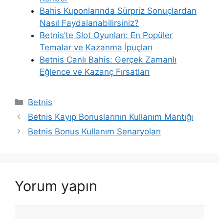
Bahis Kuponlarında Sürpriz Sonuçlardan
Nasıl Faydalanabilirsiniz?
Betnis’te Slot Oyunları: En Popüler
Temalar ve Kazanma İpuçları
Betnis Canlı Bahis: Gerçek Zamanlı
Eğlence ve Kazanç Fırsatları
Kategoriler
Betnis
Betnis Kayıp Bonuslarının Kullanım Mantığı
Betnis Bonus Kullanım Senaryoları
Yorum yapın
Yorum