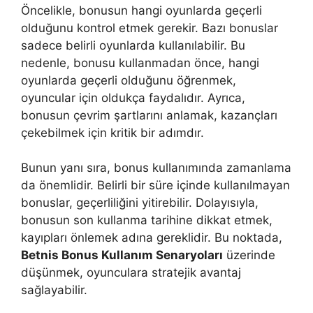
Öncelikle, bonusun hangi oyunlarda geçerli
olduğunu kontrol etmek gerekir. Bazı bonuslar
sadece belirli oyunlarda kullanılabilir. Bu
nedenle, bonusu kullanmadan önce, hangi
oyunlarda geçerli olduğunu öğrenmek,
oyuncular için oldukça faydalıdır. Ayrıca,
bonusun çevrim şartlarını anlamak, kazançları
çekebilmek için kritik bir adımdır.
Bunun yanı sıra, bonus kullanımında zamanlama
da önemlidir. Belirli bir süre içinde kullanılmayan
bonuslar, geçerliliğini yitirebilir. Dolayısıyla,
bonusun son kullanma tarihine dikkat etmek,
kayıpları önlemek adına gereklidir. Bu noktada,
Betnis Bonus Kullanım Senaryoları
üzerinde
düşünmek, oyunculara stratejik avantaj
sağlayabilir.