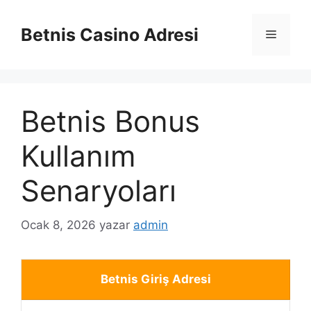
İçeriğe
atla
Betnis Casino Adresi
Menü
Betnis Bonus
Kullanım
Senaryoları
Ocak 8, 2026
yazar
admin
Betnis Giriş Adresi