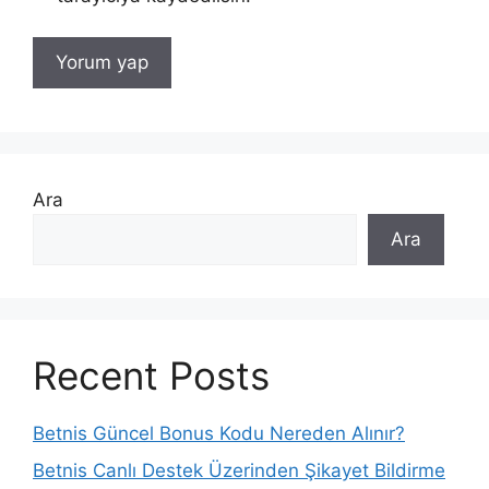
Ara
Ara
Recent Posts
Betnis Güncel Bonus Kodu Nereden Alınır?
Betnis Canlı Destek Üzerinden Şikayet Bildirme