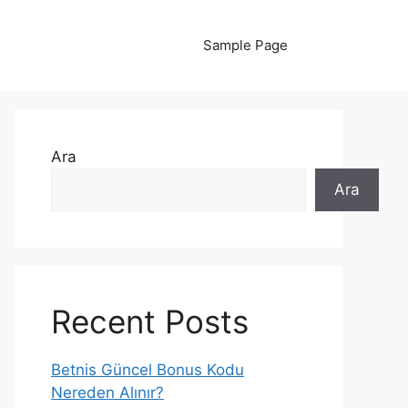
Sample Page
Ara
Ara
Recent Posts
Betnis Güncel Bonus Kodu
Nereden Alınır?