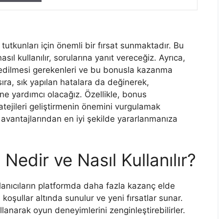
tutkunları için önemli bir fırsat sunmaktadır. Bu
l kullanılır, sorularına yanıt vereceğiz. Ayrıca,
 edilmesi gerekenleri ve bu bonusla kazanma
sıra, sık yapılan hatalara da değinerek,
rine yardımcı olacağız. Özellikle, bonus
atejileri geliştirmenin önemini vurgulamak
 avantajlarından en iyi şekilde yararlanmanıza
Nedir ve Nasıl Kullanılır?
llanıcıların platformda daha fazla kazanç elde
 koşullar altında sunulur ve yeni fırsatlar sunar.
llanarak oyun deneyimlerini zenginleştirebilirler.