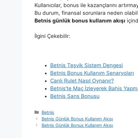
Kullanıcılar, bonus ile kazançlarını artırma
Bu durum, finansal sorunlara neden olabili
Betnis günlük bonus kullanım akışı
içind
İlgini Çekebilir:
Betnis Teşvik Sistem Dengesi
Betnis Bonus Kullanım Senaryoları
Canlı Rulet Nasıl Oynanır?
Betnis’te Maç İzleyerek Bahis Yapma
Betnis Şans Bonusu
Kategoriler
Betnis
Betnis Günlük Bonus Kullanım Akışı
Betnis Günlük Bonus Kullanım Akışı