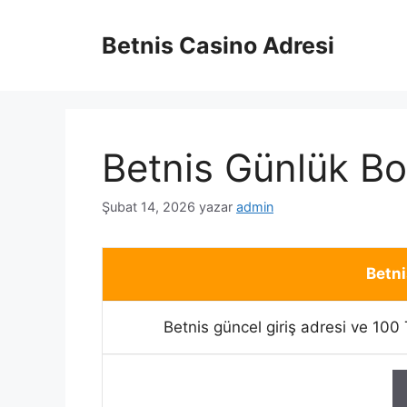
İçeriğe
atla
Betnis Casino Adresi
Betnis Günlük Bo
Şubat 14, 2026
yazar
admin
Betni
Betnis güncel giriş adresi ve 1