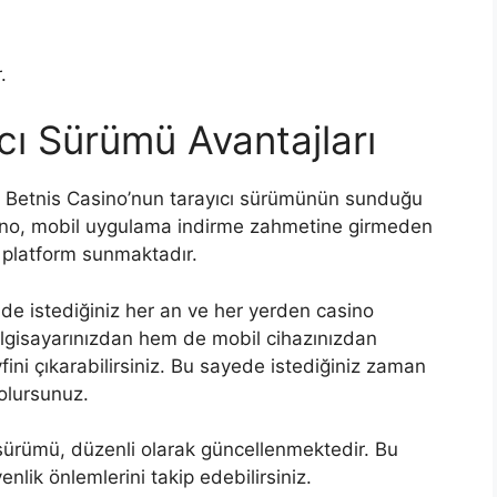
.
cı Sürümü Avantajları
e Betnis Casino’nun tarayıcı sürümünün sunduğu
ino, mobil uygulama indirme zahmetine girmeden
r platform sunmaktadır.
de istediğiniz her an ve her yerden casino
bilgisayarınızdan hem de mobil cihazınızdan
yfini çıkarabilirsiniz. Bu sayede istediğiniz zaman
olursunuz.
sürümü, düzenli olarak güncellenmektedir. Bu
lik önlemlerini takip edebilirsiniz.