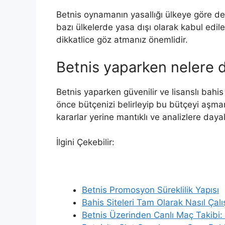
Betnis oynamanın yasallığı ülkeye göre deği
bazı ülkelerde yasa dışı olarak kabul edile
dikkatlice göz atmanız önemlidir.
Betnis yaparken nelere 
Betnis yaparken güvenilir ve lisanslı bahis
önce bütçenizi belirleyip bu bütçeyi aşm
kararlar yerine mantıklı ve analizlere daya
İlgini Çekebilir:
Betnis Promosyon Süreklilik Yapısı
Bahis Siteleri Tam Olarak Nasıl Çalı
Betnis Üzerinden Canlı Maç Takibi: N