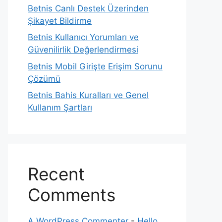
Betnis Canlı Destek Üzerinden
Şikayet Bildirme
Betnis Kullanıcı Yorumları ve
Güvenilirlik Değerlendirmesi
Betnis Mobil Girişte Erişim Sorunu
Çözümü
Betnis Bahis Kuralları ve Genel
Kullanım Şartları
Recent
Comments
A WordPress Commenter
-
Hello