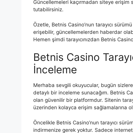
Güncellemeleri kaçırmadan siteye erişim s
tutabilirsiniz.
Özetle, Betnis Casino’nun tarayıcı sürümü
erişebilir, güncellemelerden haberdar olab
Hemen şimdi tarayıcınızdan Betnis Casino
Betnis Casino Tarayı
İnceleme
Merhaba sevgili okuyucular, bugün sizlere
detaylı bir inceleme sunacağım. Betnis Ca
olan güvenilir bir platformdur. Sitenin tara
üzerinden kolayca erişim sağlamalarına o
Öncelikle Betnis Casino’nun tarayıcı sürüm
indirmenize gerek yoktur. Sadece internet