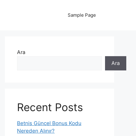
Sample Page
Ara
Ara
Recent Posts
Betnis Güncel Bonus Kodu
Nereden Alınır?