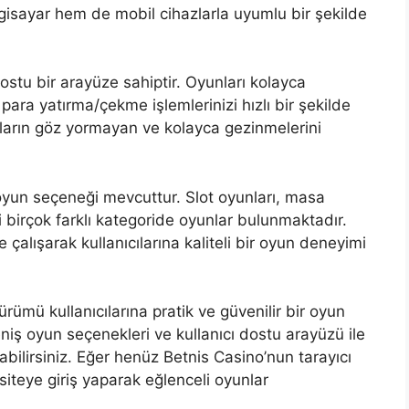
lgisayar hem de mobil cihazlarla uyumlu bir şekilde
ostu bir arayüze sahiptir. Oyunları kolayca
 para yatırma/çekme işlemlerinizi hızlı bir şekilde
nıcıların göz yormayan ve kolayca gezinmelerini
oyun seçeneği mevcuttur. Slot oyunları, masa
bi birçok farklı kategoride oyunlar bulunmaktadır.
ile çalışarak kullanıcılarına kaliteli bir oyun deneyimi
rümü kullanıcılarına pratik ve güvenilir bir oyun
iş oyun seçenekleri ve kullanıcı dostu arayüzü ile
abilirsiniz. Eğer henüz Betnis Casino’nun tarayıcı
eye giriş yaparak eğlenceli oyunlar