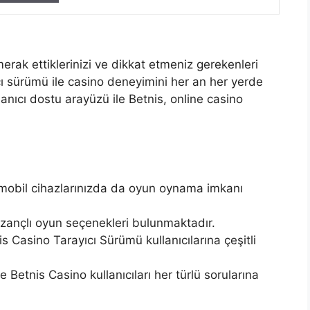
rak ettiklerinizi ve dikkat etmeniz gerekenleri
ıcı sürümü ile casino deneyimini her an her yerde
lanıcı dostu arayüzü ile Betnis, online casino
 mobil cihazlarınızda da oyun oynama imkanı
kazançlı oyun seçenekleri bulunmaktadır.
Casino Tarayıcı Sürümü kullanıcılarına çeşitli
 Betnis Casino kullanıcıları her türlü sorularına