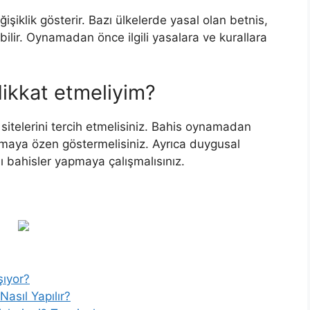
şiklik gösterir. Bazı ülkelerde yasal olan betnis,
bilir. Oynamadan önce ilgili yasalara ve kurallara
dikkat etmeliyim?
 sitelerini tercih etmelisiniz. Bahis oynamadan
amaya özen göstermelisiniz. Ayrıca duygusal
lı bahisler yapmaya çalışmalısınız.
şıyor?
asıl Yapılır?