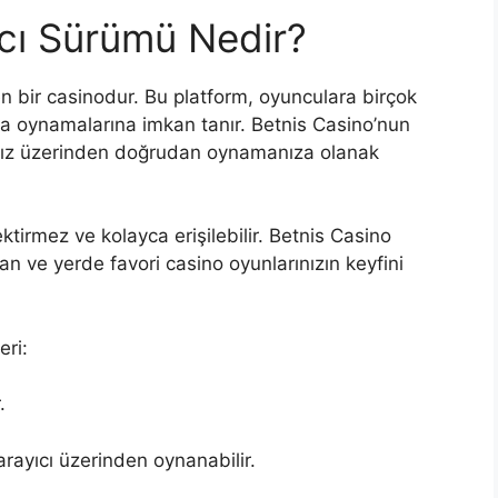
ıcı Sürümü Nedir?
n bir casinodur. Bu platform, oyunculara birçok
ıyla oynamalarına imkan tanır. Betnis Casino’nun
cınız üzerinden doğrudan oynamanıza olanak
ktirmez ve kolayca erişilebilir. Betnis Casino
n ve yerde favori casino oyunlarınızın keyfini
eri:
.
arayıcı üzerinden oynanabilir.