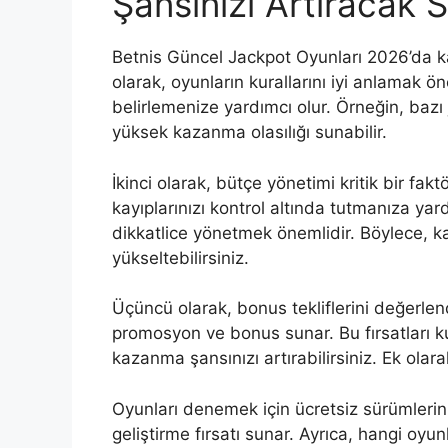
Şansınızı Artıracak St
Betnis Güncel Jackpot Oyunları 2026’da kaz
olarak, oyunların kurallarını iyi anlamak öne
belirlemenize yardımcı olur. Örneğin, bazı
yüksek kazanma olasılığı sunabilir.
İkinci olarak, bütçe yönetimi kritik bir fa
kayıplarınızı kontrol altında tutmanıza yard
dikkatlice yönetmek önemlidir. Böylece, ka
yükseltebilirsiniz.
Üçüncü olarak, bonus tekliflerini değerlend
promosyon ve bonus sunar. Bu fırsatları ku
kazanma şansınızı artırabilirsiniz. Ek olara
Oyunları denemek için ücretsiz sürümlerini k
geliştirme fırsatı sunar. Ayrıca, hangi oyu