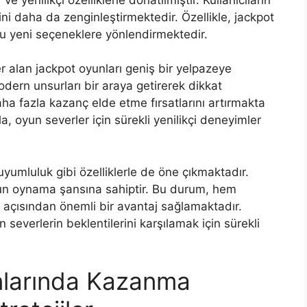
ini daha da zenginleştirmektedir. Özellikle, jackpot
bu yeni seçeneklere yönlendirmektedir.
er alan jackpot oyunları geniş bir yelpazeye
dern unsurları bir araya getirerek dikkat
aha fazla kazanç elde etme fırsatlarını artırmakta
a, oyun severler için sürekli yenilikçi deneyimler
uyumluluk gibi özelliklerle de öne çıkmaktadır.
oyun oynama şansına sahiptir. Bu durum, hem
ti açısından önemli bir avantaj sağlamaktadır.
severlerin beklentilerini karşılamak için sürekli
nlarında Kazanma