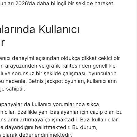
nları 2026’da daha bilinçli bir şekilde hareket
arında Kullanıcı
r
nıcı deneyimi açısından oldukça dikkat çekici bir
rın arayüzünden ve grafik kalitesinden genellikle
ı ve sorunsuz bir şekilde çalışması, oyuncuların
 nedenle, Betnis jackpot oyunları, kullanıcıların
e sahiptir.
panyalar da kullanıcı yorumlarında sıkça
ıcılar, özellikle yeni başlayanlar için cazip olan bu
larını artırmaya çalışmaktadır. Bazı kullanıcılar,
ne dayandığını belirtmektedir. Bu durum,
n olarak değerlendirilmektedir.