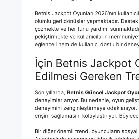
Betnis Jackpot Oyunları 2026’nın kullanıcı
olumlu geri dönüşler yapmaktadır. Destek ek
çözmekte ve her türlü yardımı sunmaktadır
pekiştirmekte ve kullanıcıların memnuniyet
eğlenceli hem de kullanıcı dostu bir dene
İçin Betnis Jackpot 
Edilmesi Gereken Tr
Son yıllarda,
Betnis Güncel Jackpot Oyu
deneyimler arıyor. Bu nedenle, oyun geliştiri
deneyimini zenginleştirmeye odaklanıyor. 
erişim sağlamasını kolaylaştırıyor. Böylece
Bir diğer önemli trend, oyuncuların sosyal 