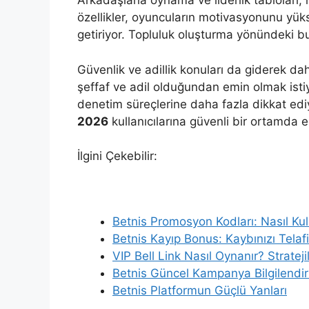
Arkadaşlarla oynama ve liderlik tabloları, 
özellikler, oyuncuların motivasyonunu yüks
getiriyor. Topluluk oluşturma yönündeki bu 
Güvenlik ve adillik konuları da giderek d
şeffaf ve adil olduğundan emin olmak istiy
denetim süreçlerine daha fazla dikkat edi
2026
kullanıcılarına güvenli bir ortamda 
İlgini Çekebilir:
Betnis Promosyon Kodları: Nasıl Kulla
Betnis Kayıp Bonus: Kaybınızı Telaf
VIP Bell Link Nasıl Oynanır? Stratejil
Betnis Güncel Kampanya Bilgilendi
Betnis Platformun Güçlü Yanları